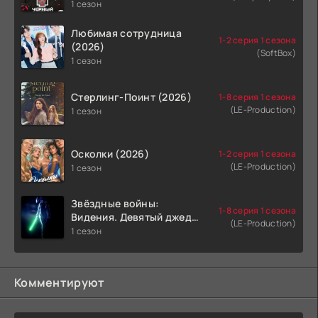
1 сезон
Любимая сотрудница
1-2 серия 1 сезона
(2026)
(SoftBox)
1 сезон
Стерлинг-Поинт (2026)
1-8 серия 1 сезона
(LE-Production)
1 сезон
Осколки (2026)
1-2 серия 1 сезона
(LE-Production)
1 сезон
Звёздные войны:
1-8 серия 1 сезона
Видения. Девятый джедай
(LE-Production)
(2026)
1 сезон
Комментируют