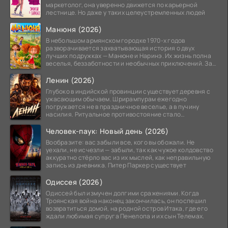
маркетолог, она уверенно движется по карьерной
лестнице. Но даже у таких целеустремленных людей
Манюня (2026)
В небольшом армянском городке 1970-х годов
разворачивается захватывающая история о двух
лучших подружках — Манюне и Наринэ. Их жизнь полна
веселья, беззаботности и необычных приключений. За
девочками
Ленин (2026)
Глубоко в индийской провинции существует деревня с
ужасающим обычаем. Шрирампурам ежегодно
погружается не в праздничное веселье, а в пучину
насилия. Ритуальное противостояние стало
обязательной
Человек-паук: Новый день (2026)
Вообразите: вас забыли все, кого вы обожали. Не
уехали, не исчезли — забыли, так как чужое колдовство
аккуратно стёрло вас из их мыслей, как неправильную
запись из дневника. Питер Паркер существует
Одиссея (2026)
Одиссей был измучен долгими сражениями. Когда
Троянская война наконец закончилась, он поспешил
возвратиться домой, на родной остров Итака, где его
ждали любимая супруга Пенелопа и их сын Телемах.