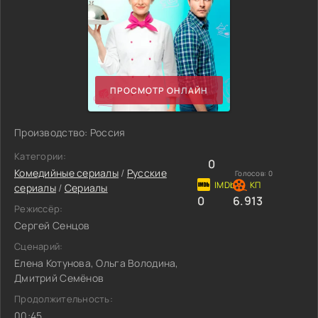
ПРОСМОТР ОНЛАЙН
Производство: Россия
Категории:
0
Комедийные сериалы
/
Русские
Голосов:
0
сериалы
/
Сериалы
0
6.913
Режиссёр:
Сергей Сенцов
Сценарий:
Елена Котунова, Ольга Володина,
Дмитрий Семёнов
Продолжительность:
00:45