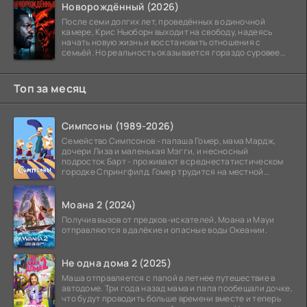
Новорождённый (2026)
После семи долгих лет, проведённых в одиночной
камере, Крис Ньюборн выходит на свободу, надеясь
начать новую жизнь и восстановить отношения с
семьёй. Но реальность оказывается гораздо суровее
его
Топ за месяц
Симпсоны (1989-2026)
Семейство Симпсонов - папаша Гомер, мама Мардж,
дочери Лиза и маленькая Мэгги, и несносный
подросток Барт - проживают в среднестатистическом
городке Спрингфилд. Гомер трудится на местной
атомной
Моана 2 (2024)
Получив вызов от предков-искателей, Моана и Мауи
отправляются в далёкие и опасные воды Океании.
Не одна дома 2 (2025)
Маша отправляется с папой в летнее путешествие в
автодоме. Три года назад мама и папа пообещали дочке,
что будут проводить больше времени вместе и теперь