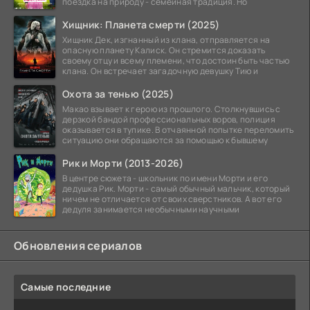
поездка на природу - семейная традиция. Но
Хищник: Планета смерти (2025)
Хищник Дек, изгнанный из клана, отправляется на
опасную планету Калиск. Он стремится доказать
своему отцу и всему племени, что достоин быть частью
клана. Он встречает загадочную девушку Тию и
Охота за тенью (2025)
Макао взывает к герою из прошлого. Столкнувшись с
дерзкой бандой профессиональных воров, полиция
оказывается в тупике. В отчаянной попытке переломить
ситуацию они обращаются за помощью к бывшему
Рик и Морти (2013-2026)
В центре сюжета - школьник по имени Морти и его
дедушка Рик. Морти - самый обычный мальчик, который
ничем не отличается от своих сверстников. А вот его
дедуля занимается необычными научными
Обновления сериалов
Самые последние