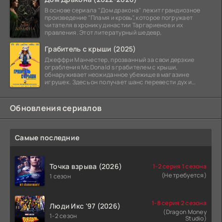
В основе сериала "Дом дракона" лежит грандиозное
произведение "Пламя и кровь", которое погружает
читателя в хронику династии Таргариенов и их
правления. Этот литературный шедевр,
Грабитель с крыши (2025)
Джеффри Манчестер, прозванный за свои дерзкие
ограбления McDonald s грабителем с крыши,
обнаруживает неожиданное убежище в магазине
игрушек. Здесь он получает шанс перевести дух и
залечь на дно. Но
Обновления сериалов
Самые последние
Точка взрыва (2026)
1-2 серия 1 сезона
(Не требуется)
1 сезон
1-8 серия 2 сезона
Люди Икс '97 (2026)
(Dragon Money
1-2 сезон
Studio)