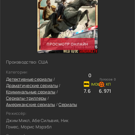
ПРОСМОТР ОНЛАЙН
Производство: США
Категории:
0
Детективные сериалы
/
Голосов:
0
Драматические сериалы
/
7.6
6.971
Криминальные сериалы
/
Сериалы-триллеры
/
Американские сериалы
/
Сериалы
Режиссёр:
Джим Микл, Абе Сильвия, Ник
Гомес, Морис Мэрэбл