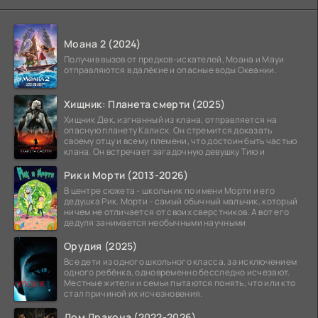
Моана 2 (2024)
Получив вызов от предков-искателей, Моана и Мауи
отправляются в далёкие и опасные воды Океании.
Хищник: Планета смерти (2025)
Хищник Дек, изгнанный из клана, отправляется на
опасную планету Калиск. Он стремится доказать
своему отцу и всему племени, что достоин быть частью
клана. Он встречает загадочную девушку Тию и
Рик и Морти (2013-2026)
В центре сюжета - школьник по имени Морти и его
дедушка Рик. Морти - самый обычный мальчик, который
ничем не отличается от своих сверстников. А вот его
дедуля занимается необычными научными
Орудия (2025)
Все дети из одного школьного класса, за исключением
одного ребёнка, одновременно бесследно исчезают.
Местные жители и семьи пытаются понять, что или кто
стал причиной их исчезновения.
Дом Дракона (2022-2026)