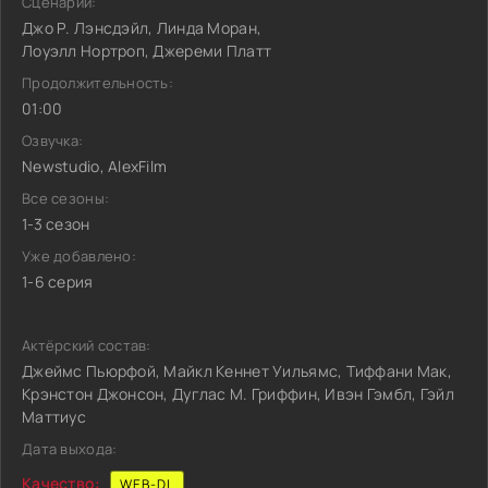
Сценарий:
Джо Р. Лэнсдэйл, Линда Моран,
Лоуэлл Нортроп, Джереми Платт
Продолжительность:
01:00
Озвучка:
Newstudio, AlexFilm
Все сезоны:
1-3 сезон
Уже добавлено:
1-6 серия
Актёрский состав:
Джеймс Пьюрфой, Майкл Кеннет Уильямс, Тиффани Мак,
Крэнстон Джонсон, Дуглас М. Гриффин, Ивэн Гэмбл, Гэйл
Маттиус
Дата выхода:
Качество:
WEB-DL