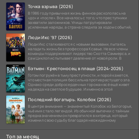
Точка взрыва (2026)
В 1986 году привычная жизнь финнов раскололась на
«до» и «после». Все началось с того, что преступники
захватили заложников. Улицы патрулировали
усиленные наряды, а страна следила за ходом событий,
Люди Икс '97 (2026)
Люди Икс сталкиваются с новыми вызовами, пытаясь
наладить жизнь без профессора Ксавье. Не все члены
команды поддерживают лидерство Скотта Саммерса, и
сам Циклоп испытывает давление от новой роли. В
Бэтмен: Крестоносец в плаще (2024-2026)
Готэм погружён в тьму преступности, и порой кажется,
что местная полиция бессильна против растущего зла.
Однако среди добросердечных горожан всё ещё живет
надежда на светлое будущее. И именно в этой
Последний богатырь. Колобок (2026)
В центре внимания — знаменитый Колобок из Белогорья,
чьё имя стало легендой. Из обычной выпечки с тайным
предназначением он превратился в хитреца, который
изменил свою судьбу благодаря неожиданному
Топ за месяц