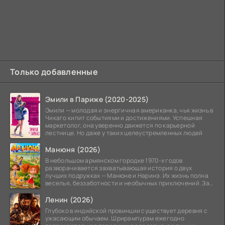
Только добавленные
Эмили в Париже (2020-2025)
Эмили — молодая и энергичная американка, чья жизнь в
Чикаго кипит событиями и достижениями. Успешная
маркетолог, она уверенно движется по карьерной
лестнице. Но даже у таких целеустремленных людей
Манюня (2026)
В небольшом армянском городке 1970-х годов
разворачивается захватывающая история о двух
лучших подружках — Манюне и Наринэ. Их жизнь полна
веселья, беззаботности и необычных приключений. За
девочками
Ленин (2026)
Глубоко в индийской провинции существует деревня с
ужасающим обычаем. Шрирампурам ежегодно