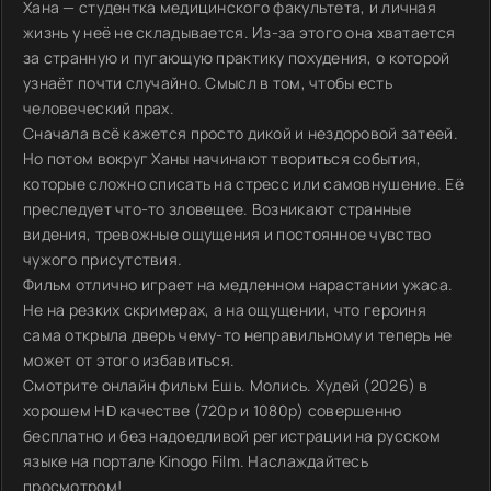
Хана — студентка медицинского факультета, и личная
жизнь у неё не складывается. Из-за этого она хватается
за странную и пугающую практику похудения, о которой
узнаёт почти случайно. Смысл в том, чтобы есть
человеческий прах.
Сначала всё кажется просто дикой и нездоровой затеей.
Но потом вокруг Ханы начинают твориться события,
которые сложно списать на стресс или самовнушение. Её
преследует что-то зловещее. Возникают странные
видения, тревожные ощущения и постоянное чувство
чужого присутствия.
Фильм отлично играет на медленном нарастании ужаса.
Не на резких скримерах, а на ощущении, что героиня
сама открыла дверь чему-то неправильному и теперь не
может от этого избавиться.
Смотрите онлайн фильм Ешь. Молись. Худей (2026) в
хорошем HD качестве (720p и 1080p) совершенно
бесплатно и без надоедливой регистрации на русском
языке на портале Kinogo Film. Наслаждайтесь
просмотром!