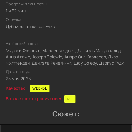
Продолжительность:
1 ч 52 мин
Озвучка:
Дублированная озвучка
Актёрский состав:
Мидори Фрэнсис, Мадлен Мэдден, Даниэль Макдональд,
Анна Адамс, Joseph Baldwin, Андре Онг Карлессо, Лиза
Криттенден, Даниэла Рене Финк, Lucy Goleby, Дариус Гудж
Дата выхода:
25 мая 2026
Качество:
WEB-DL
Возрастное ограничение:
18+
Сюжет: