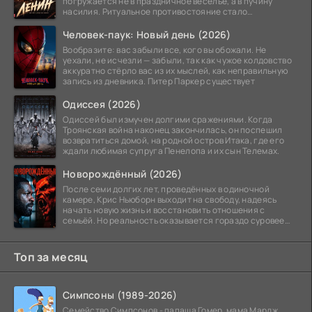
погружается не в праздничное веселье, а в пучину
насилия. Ритуальное противостояние стало
обязательной
Человек-паук: Новый день (2026)
Вообразите: вас забыли все, кого вы обожали. Не
уехали, не исчезли — забыли, так как чужое колдовство
аккуратно стёрло вас из их мыслей, как неправильную
запись из дневника. Питер Паркер существует
Одиссея (2026)
Одиссей был измучен долгими сражениями. Когда
Троянская война наконец закончилась, он поспешил
возвратиться домой, на родной остров Итака, где его
ждали любимая супруга Пенелопа и их сын Телемах.
Новорождённый (2026)
После семи долгих лет, проведённых в одиночной
камере, Крис Ньюборн выходит на свободу, надеясь
начать новую жизнь и восстановить отношения с
семьёй. Но реальность оказывается гораздо суровее
его
Топ за месяц
Симпсоны (1989-2026)
Семейство Симпсонов - папаша Гомер, мама Мардж,