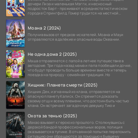
дочери Лиза и маленькая Мэгги, и несносный
подросток Барт - проживают в среднестатистическом
городке Спрингфилд. Гомер трудится на местной
атомной
Моана 2 (2024)
Получив вызов от предков-искателей, Моана и Мауи
отправляются в далёкие и опасные воды Океании.
Не одна дома 2 (2025)
Маша отправляется с папой в летнее путешествие в
автодоме. Три года назад мама и папа пообещали дочке,
что будут проводить больше времени вместе и теперь
поездка на природу - семейная традиция. Но
Хищник: Планета смерти (2025)
Хищник Дек, изгнанный из клана, отправляется на
опасную планету Калиск. Он стремится доказать
своему отцу и всему племени, что достоин быть частью
клана. Он встречает загадочную девушку Тию и
Охота за тенью (2025)
Макао взывает к герою из прошлого. Столкнувшись с
дерзкой бандой профессиональных воров, полиция
оказывается в тупике. В отчаянной попытке переломить
ситуацию они обращаются за помощью к бывшему