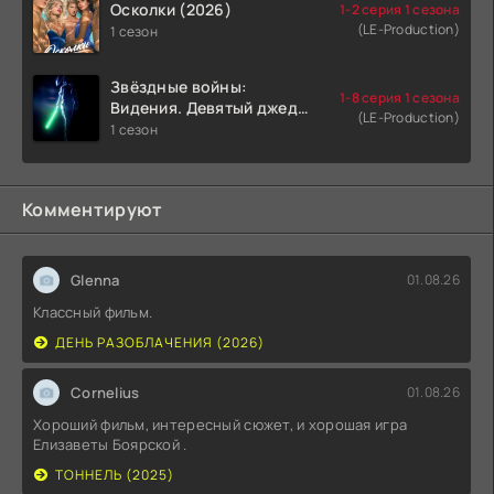
Осколки (2026)
1-2 серия 1 сезона
(LE-Production)
1 сезон
Звёздные войны:
1-8 серия 1 сезона
Видения. Девятый джедай
(LE-Production)
(2026)
1 сезон
Комментируют
Glenna
01.08.26
Классный фильм.
ДЕНЬ РАЗОБЛАЧЕНИЯ (2026)
Cornelius
01.08.26
Хороший фильм, интересный сюжет, и хорошая игра
Елизаветы Боярской .
ТОННЕЛЬ (2025)