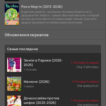
Рик и Морти (2013-2026)
В центре сюжета - школьник по имени Морти и его
дедушка Рик. Морти - самый обычный мальчик, который
ничем не отличается от своих сверстников. А вот его
дедуля занимается необычными научными
Обновления сериалов
Самые последние
Эмили в Париже (2020-
1-10 серия 5 сезона
2025)
(Укр. Субтитры)
1-5 сезон
Манюня (2026)
1-13 серия 1 сезона
(Не требуется)
1 сезон
Домохозяйки против
1-10 серия 2 сезона
шефов (2025-2026)
(Не требуется)