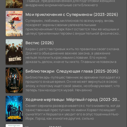
"Львица", предназначенная для подготовки женщин к
внедрению в криминальные сети Ближнего
Мои приключения с Суперменом (2023-2026)
Супермен, любимец миллионов по всему миру, вновь
покоряет экраны своими увлекательными
приключениями! Кларк Кент остается тем же мощным и
целеустремленным героем с внушительной физической
подготовкой.
Вестис (2026)
Киран с детства привык жить по правилам своего клана.
Для него объединение важнее закона, а уважение
нельзя получить красивыми словами. Его нужно
доказать делом, иначе ты никто. Главным человеком в
Библиотекари: Следующая глава (2025-2026)
Библиотекарь-путешественник во времени попадает из
прошлого в наше время. Он не может вернуться в свою
эпоху, и поэтому ищет свой замок, но обнаруживает, что
теперь там находится музей. Нечаянно
Ходячие мертвецы: Мёртвый город (2023-2026)
Сюжет сериала разворачивается с того момента, когда
таинственный преступник по имени Хорват похищает
сына Мэгги Хершела и уводит его в опустошенный Нью-
Йорк. Город, как и многие другие, сильно