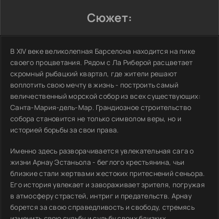
Сюжет:
В XIV веке великолепная Барселона находится на пике
своего процветания. Рядом с Ла Риберой расцветает
скромный рыбацкий квартал, где жители решают
воплотить свою мечту в жизнь - построить самый
величественный морской собор из всех существующих:
Санта-Мария-дель-Мар. Грандиозное строительство
собора становится не только символом веры, но и
историей борьбы за свои права.
Именно здесь разворачивается увлекательная сага о
жизни Арнау Эстаньола - беглого крестьянина, чьи
близкие стали жертвами жестоких притеснений сеньора.
Его история увлекает и завораживает зрителя, погружая
в атмосферу страстей, интриг и предательств. Арнау
борется за свою справедливость и свободу, стремясь
изменить свою судьбу и судьбу своих близких.