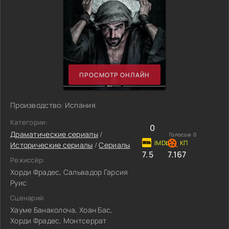
ПРОСМОТР ОНЛАЙН
Производство: Испания
Категории:
0
Драматические сериалы
/
Голосов:
0
Исторические сериалы
/
Сериалы
7.5
7.167
Режиссёр:
Хорди Фрадес, Сальвадор Гарсия
Руис
Сценарий:
Хауме Банаколоча, Хоан Бас,
Хорди Фрадес, Монтсеррат