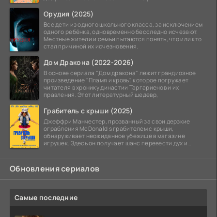
Орудия (2025)
Все дети из одного школьного класса, за исключением
одного ребёнка, одновременно бесследно исчезают.
Местные жители и семьи пытаются понять, что или кто
стал причиной их исчезновения.
Дом Дракона (2022-2026)
В основе сериала "Дом дракона" лежит грандиозное
произведение "Пламя и кровь", которое погружает
читателя в хронику династии Таргариенов и их
правления. Этот литературный шедевр,
Грабитель с крыши (2025)
Джеффри Манчестер, прозванный за свои дерзкие
ограбления McDonald s грабителем с крыши,
обнаруживает неожиданное убежище в магазине
игрушек. Здесь он получает шанс перевести дух и
залечь на дно. Но
Обновления сериалов
Самые последние