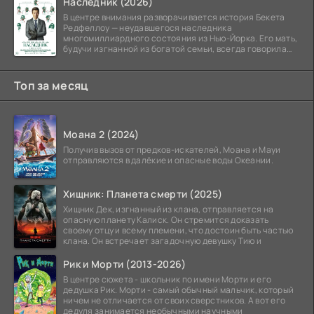
Наследник (2026)
В центре внимания разворачивается история Бекета
Редфеллоу — неудавшегося наследника
многомиллиардного состояния из Нью-Йорка. Его мать,
будучи изгнанной из богатой семьи, всегда говорила
ему, что их
Топ за месяц
Моана 2 (2024)
Получив вызов от предков-искателей, Моана и Мауи
отправляются в далёкие и опасные воды Океании.
Хищник: Планета смерти (2025)
Хищник Дек, изгнанный из клана, отправляется на
опасную планету Калиск. Он стремится доказать
своему отцу и всему племени, что достоин быть частью
клана. Он встречает загадочную девушку Тию и
Рик и Морти (2013-2026)
В центре сюжета - школьник по имени Морти и его
дедушка Рик. Морти - самый обычный мальчик, который
ничем не отличается от своих сверстников. А вот его
дедуля занимается необычными научными