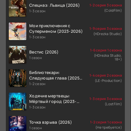
Спецназ: Львица (2026)
1-2 серия 3 сезона
(ColdFilm)
1-3 сезон
Мои приключения с
1-9 серия 3 сезона
Суперменом (2023-2026)
(HDrezka Studio)
1-3 сезон
1-6 серия 1 сезона
Вестис (2026)
(HDrezka Studio.
1 сезон
18+)
Библиотекари:
1-4 серия 2 сезона
Следующая глава (2025-
(LE-Production)
2026)
1-2 сезон
Ходячие мертвецы:
1-3 серия 3 сезона
Мёртвый город (2023-
(LostFilm)
2026)
1-3 сезон
Точка взрыва (2026)
1-2 серия 1 сезона
(Не требуется)
1 сезон