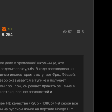
57
5
8.254
ое дело о пропавшей школьнице, что
пределит его судьбу. В ходе расследования
лавным инспектором выступает Фред Фёздей.
вор оказывается в тупике и получает
том прошлом, он решает принять решение в
шествие, полное опасностей и
м HD качестве (720p и 1080p) 1-9 сезон все
 на русском языке на портале Kinogo Film.