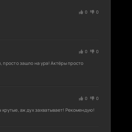
0
0
0
0
, просто зашло на ура! Актёры просто
0
0
ы крутые, аж дух захватывает! Рекомендую!