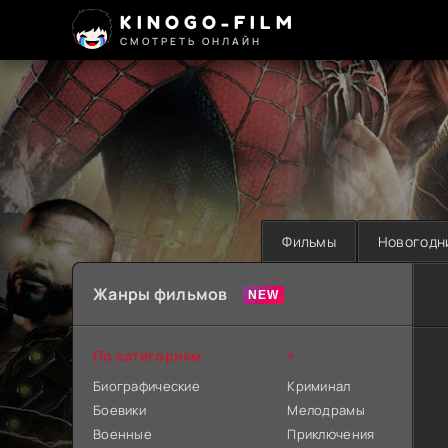
KINOGO-FILM
СМОТРЕТЬ ОНЛАЙН
Фильмы
Новогодн
Жанры фильмов
По категориям
+
Биографические
Криминал
Боевики
Мелодрамы
Военные
Приключения