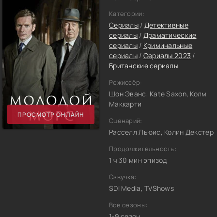
Категории:
Сериалы
/
Детективные
сериалы
/
Драматические
сериалы
/
Криминальные
сериалы
/
Сериалы 2023
/
Британские сериалы
Режиссёр:
Шон Эванс, Kate Saxon, Колм
Маккарти
ПРОСМОТР ОНЛАЙН
Сценарий:
Расселл Льюис, Колин Декстер
Продолжительность:
1 ч 30 мин эпизод
Озвучка:
SDI Media, TVShows
Все сезоны:
1-9 сезон