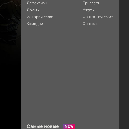
Детективы
Триллеры
Драмы
Ужасы
Исторические
Фантастические
Комедии
Фэнтези
Самые новые