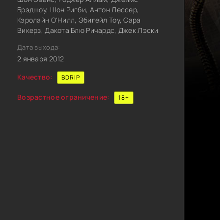
Брэдшоу, Шон Ригби, Антон Лессер,
Кэролайн О'Нилл, Эбигейл Тоу, Сара
Викерз, Дакота Блю Ричардс, Джек Лэски
Дата выхода:
2 января 2012
Качество:
BDRIP
Возрастное ограничение:
18+