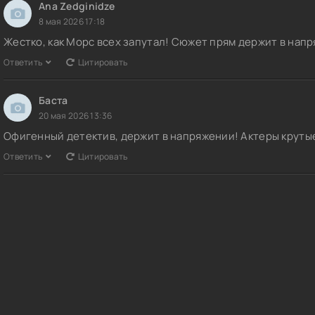
Ana Zedginidze
8 мая 2026 17:18
Жестко, как Морс всех запутал! Сюжет прям держит в нап
Ответить
Цитировать
Баста
20 мая 2026 13:36
Офигенный детектив, держит в напряжении! Актеры круты
Ответить
Цитировать