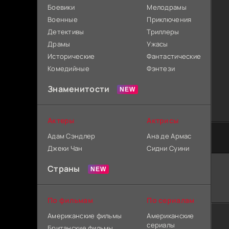
Боевики
Мелодрамы
Военные
Приключения
Детективы
Триллеры
Драмы
Ужасы
Исторические
Фантастические
Комедийные
Фэнтези
Знаменитости
Актеры
Актрисы
Адам Сэндлер
Ана де Армас
Джеки Чан
Сидни Суини
Страны
По фильмам
По сериалам
Американские фильмы
Американские
сериалы
Британские фильмы