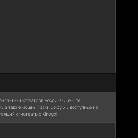
х онлайн-кинотеатров России! Оцените
, а также мощный звук Dolby 5.1, доступные на
тоящий кинотеатр с Kinogo!