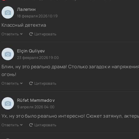
Лалетин
18 февраля 2026 10:19
Классный детектиа
Ответить
Цитировать
Elçin Quliyev
23 февраля 2026 19:00
Блин, ну это реально драма! Столько загадок и напряжения
огонь!
Ответить
Цитировать
Rüfət Məmmədov
9 апреля 2026 04:00
Ух, ну это было реально интересно! Сюжет затянул, актер
Ответить
Цитировать