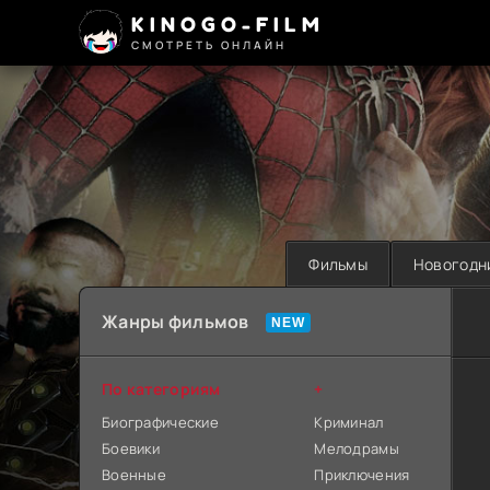
KINOGO-FILM
СМОТРЕТЬ ОНЛАЙН
Фильмы
Новогодн
Жанры фильмов
По категориям
+
Биографические
Криминал
Боевики
Мелодрамы
Военные
Приключения