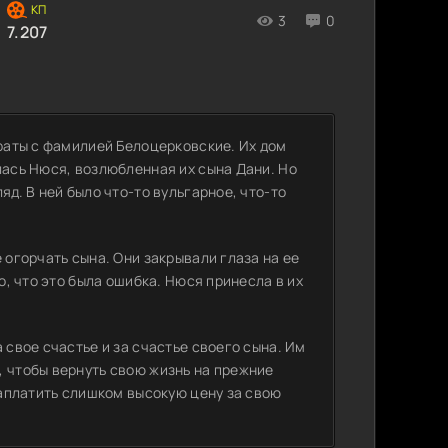
3
0
7.207
краты с фамилией Белоцерковские. Их дом
лась Нюся, возлюбленная их сына Дани. Но
яд. В ней было что-то вульгарное, что-то
 огорчать сына. Они закрывали глаза на ее
о, что это была ошибка. Нюся принесла в их
 свое счастье и за счастье своего сына. Им
, чтобы вернуть свою жизнь на прежние
 заплатить слишком высокую цену за свою