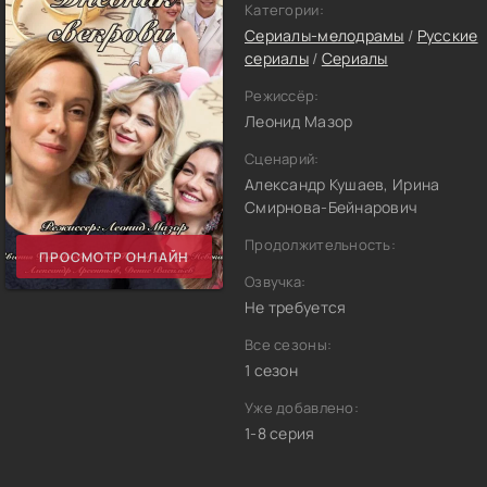
Категории:
Сериалы-мелодрамы
/
Русские
сериалы
/
Сериалы
Режиссёр:
Леонид Мазор
Сценарий:
Александр Кушаев, Ирина
Смирнова-Бейнарович
Продолжительность:
ПРОСМОТР ОНЛАЙН
Озвучка:
Не требуется
Все сезоны:
1 сезон
Уже добавлено:
1-8 серия