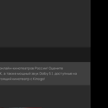
х онлайн-кинотеатров России! Оцените
, а также мощный звук Dolby 5.1, доступные на
тоящий кинотеатр с Kinogo!