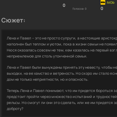
0
0
Голосов:
0
Сюжет:
Лена и Павел – это не просто супруги, а настоящие аристо
наполнен был теплом и уютом, пока в жизни семьи не появи
Нюся оказалась совсем не тем, кем казалась на первый взгл
неприемлемое для столь утонченной семьи.
Лена и Павел были вынуждены принять эту невесту, чтобы не
выходки, на ее хамство и ветреность. Но скоро им стало ясн
дом не только неприятности, но и опасность.
Теперь Лена и Павел понимают, что им придется бороться за
предстоит пройти через множество испытаний и трудностей
рельсы. Но смогут ли они это сделать, или же им придется
доброту?