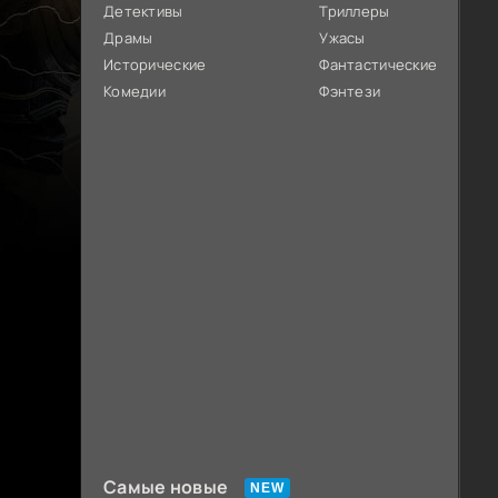
Детективы
Триллеры
Драмы
Ужасы
Исторические
Фантастические
Комедии
Фэнтези
Самые новые