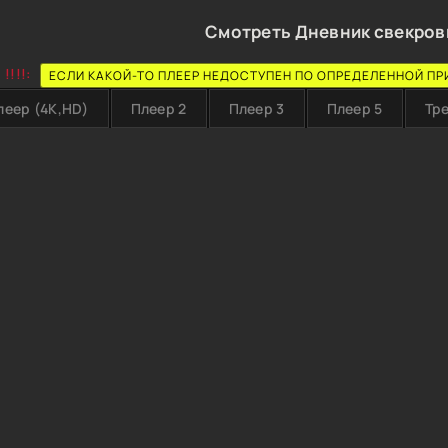
Смотреть Дневник свекрови
!!!!:
ЕСЛИ КАКОЙ-ТО ПЛЕЕР НЕДОСТУПЕН ПО ОПРЕДЕЛЕННОЙ ПР
леер (4K,HD)
Плеер 2
Плеер 3
Плеер 5
Тр