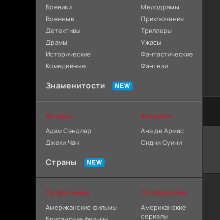
Боевики
Мелодрамы
Военные
Приключения
Детективы
Триллеры
Драмы
Ужасы
Исторические
Фантастические
Комедийные
Фэнтези
Знаменитости
Актеры
Актрисы
Адам Сэндлер
Ана де Армас
Джеки Чан
Сидни Суини
Страны
По фильмам
По сериалам
Американские фильмы
Американские
сериалы
Британские фильмы