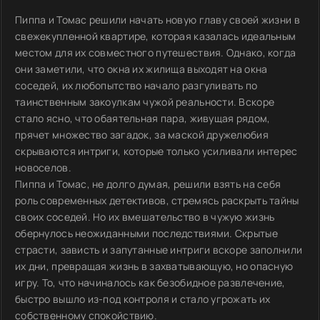
Пиппа и Томас решили начать новую главу своей жизни в
свежекупленной квартире, которая казалась идеальным
местом для их совместного путешествия. Однако, когда
они заметили, что окна их жилища выходят на окна
соседей, их любопытство начало разгуливать по
таинственным закоулкам чужой реальности. Вскоре
стало ясно, что обаятельная пара, живущая рядом,
прячет множество загадок, за маской дружелюбия
скрываются интриги, которые только усиливали интерес
новоселов.
Пиппа и Томас, не долго думая, решили взять на себя
роль современных детективов, стремясь раскрыть тайны
своих соседей. Но их вмешательство в чужую жизнь
обернулось неожиданными последствиями. Скрытые
страсти, зависть и запутанные интриги вскоре заполнили
их дни, превращая жизнь в захватывающую, но опасную
игру. То, что начиналось как безобидное развлечение,
быстро вышло из-под контроля и стало угрожать их
собственному спокойствию.