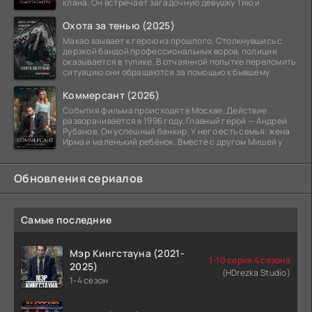
клана. Он встречает загадочную девушку Тию и
Охота за тенью (2025)
Макао взывает к герою из прошлого. Столкнувшись с
дерзкой бандой профессиональных воров, полиция
оказывается в тупике. В отчаянной попытке переломить
ситуацию они обращаются за помощью к бывшему
Коммерсант (2026)
События фильма происходят в Москве. Действие
разворачивается в 1996 году. Главный герой — Андрей
Рубанов. Он успешный банкир. У него есть семья: жена
Ирма и маленький ребёнок. Вместе с другом Мишей у
Обновления сериалов
Самые последние
Мэр Кингстауна (2021-
1-10 серия 4 сезона
2025)
(HDrezka Studio)
1-4 сезон