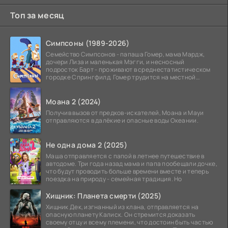
Топ за месяц
Симпсоны (1989-2026)
Семейство Симпсонов - папаша Гомер, мама Мардж,
дочери Лиза и маленькая Мэгги, и несносный
подросток Барт - проживают в среднестатистическом
городке Спрингфилд. Гомер трудится на местной
атомной
Моана 2 (2024)
Получив вызов от предков-искателей, Моана и Мауи
отправляются в далёкие и опасные воды Океании.
Не одна дома 2 (2025)
Маша отправляется с папой в летнее путешествие в
автодоме. Три года назад мама и папа пообещали дочке,
что будут проводить больше времени вместе и теперь
поездка на природу - семейная традиция. Но
Хищник: Планета смерти (2025)
Хищник Дек, изгнанный из клана, отправляется на
опасную планету Калиск. Он стремится доказать
своему отцу и всему племени, что достоин быть частью