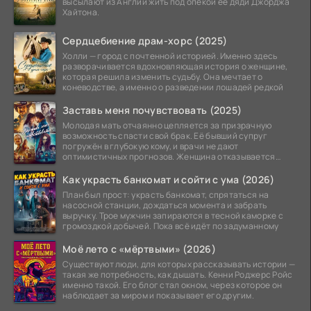
высылают из Англии жить под опекой ее дяди Джорджа
Хайтона.
Сердцебиение драм-хорс (2025)
Холли — город с почтенной историей. Именно здесь
разворачивается вдохновляющая история о женщине,
которая решила изменить судьбу. Она мечтает о
коневодстве, а именно о разведении лошадей редкой
Заставь меня почувствовать (2025)
Молодая мать отчаянно цепляется за призрачную
возможность спасти свой брак. Её бывший супруг
погружён в глубокую кому, и врачи не дают
оптимистичных прогнозов. Женщина отказывается
верить в
Как украсть банкомат и сойти с ума (2026)
План был прост: украсть банкомат, спрятаться на
насосной станции, дождаться момента и забрать
выручку. Трое мужчин запираются в тесной каморке с
громоздкой добычей. Пока всё идёт по задуманному
Моё лето с «мёртвыми» (2026)
Существуют люди, для которых рассказывать истории —
такая же потребность, как дышать. Кенни Роджерс Ройс
именно такой. Его блог стал окном, через которое он
наблюдает за миром и показывает его другим.