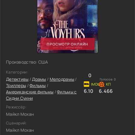
ПРОСМОТР ОНЛАЙН
Производство: США
Категории:
0
Детективы
/
Драмы
/
Мелодрамы
/
Голосов:
0
Триллеры
/
Фильмы
/
6.10
6.466
Американские фильмы
/
Фильмы с
Сидни Суини
Режиссёр:
Майкл Мохан
Сценарий:
Майкл Мохан