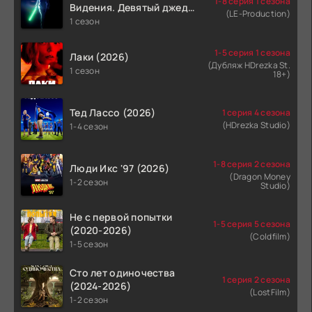
1-8 серия 1 сезона
Видения. Девятый джедай
(LE-Production)
(2026)
1 сезон
1-5 серия 1 сезона
Лаки (2026)
(Дубляж HDrezka St.
1 сезон
18+)
Тед Лассо (2026)
1 серия 4 сезона
(HDrezka Studio)
1-4 сезон
1-8 серия 2 сезона
Люди Икс '97 (2026)
(Dragon Money
1-2 сезон
Studio)
Не с первой попытки
1-5 серия 5 сезона
(2020-2026)
(Coldfilm)
1-5 сезон
Сто лет одиночества
1 серия 2 сезона
(2024-2026)
(LostFilm)
1-2 сезон