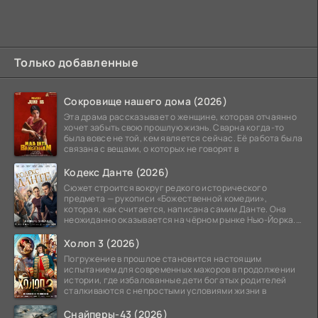
Только добавленные
Сокровище нашего дома (2026)
Эта драма рассказывает о женщине, которая отчаянно
хочет забыть свою прошлую жизнь. Сварна когда-то
была вовсе не той, кем является сейчас. Её работа была
связана с вещами, о которых не говорят в
Кодекс Данте (2026)
Сюжет строится вокруг редкого исторического
предмета — рукописи «Божественной комедии»,
которая, как считается, написана самим Данте. Она
неожиданно оказывается на чёрном рынке Нью-Йорка.
Её покупает
Холоп 3 (2026)
Погружение в прошлое становится настоящим
испытанием для современных мажоров в продолжении
истории, где избалованные дети богатых родителей
сталкиваются с непростыми условиями жизни в
Снайперы-43 (2026)