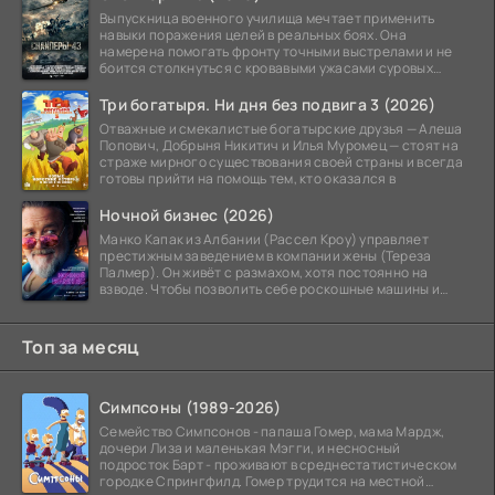
Выпускница военного училища мечтает применить
навыки поражения целей в реальных боях. Она
намерена помогать фронту точными выстрелами и не
боится столкнуться с кровавыми ужасами суровых
сражений.
Три богатыря. Ни дня без подвига 3 (2026)
Отважные и смекалистые богатырские друзья — Алеша
Попович, Добрыня Никитич и Илья Муромец — стоят на
страже мирного существования своей страны и всегда
готовы прийти на помощь тем, кто оказался в
Ночной бизнес (2026)
Манко Капак из Албании (Рассел Кроу) управляет
престижным заведением в компании жены (Тереза
Палмер). Он живёт с размахом, хотя постоянно на
взводе. Чтобы позволить себе роскошные машины и
жильё в
Топ за месяц
Симпсоны (1989-2026)
Семейство Симпсонов - папаша Гомер, мама Мардж,
дочери Лиза и маленькая Мэгги, и несносный
подросток Барт - проживают в среднестатистическом
городке Спрингфилд. Гомер трудится на местной