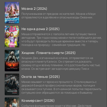
атомной
Моана 2 (2024)
Получив вызов от предков-искателей, Моана и Мауи
отправляются в далёкие и опасные воды Океании.
Не одна дома 2 (2025)
Маша отправляется с папой в летнее путешествие в
автодоме. Три года назад мама и папа пообещали дочке,
что будут проводить больше времени вместе и теперь
поездка на природу - семейная традиция. Но
Хищник: Планета смерти (2025)
Хищник Дек, изгнанный из клана, отправляется на
опасную планету Калиск. Он стремится доказать
своему отцу и всему племени, что достоин быть частью
клана. Он встречает загадочную девушку Тию и
Охота за тенью (2025)
Макао взывает к герою из прошлого. Столкнувшись с
дерзкой бандой профессиональных воров, полиция
оказывается в тупике. В отчаянной попытке переломить
ситуацию они обращаются за помощью к бывшему
Коммерсант (2026)
События фильма происходят в Москве. Действие