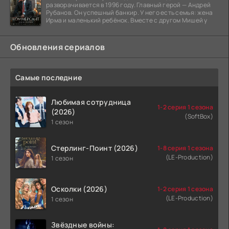
разворачивается в 1996 году. Главный герой — Андрей
Рубанов. Он успешный банкир. У него есть семья: жена
Ирма и маленький ребёнок. Вместе с другом Мишей у
Обновления сериалов
Самые последние
Любимая сотрудница
1-2 серия 1 сезона
(2026)
(SoftBox)
1 сезон
Стерлинг-Поинт (2026)
1-8 серия 1 сезона
(LE-Production)
1 сезон
Осколки (2026)
1-2 серия 1 сезона
(LE-Production)
1 сезон
Звёздные войны: