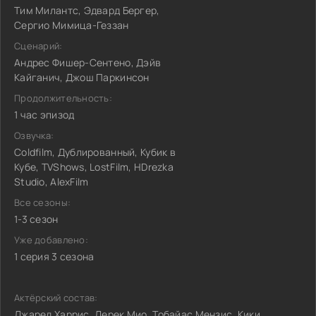
Тим Милантс, Эдвард Бергер,
Сергио Мимица-Геззан
Сценарий:
Андрес Фишер-Сентено, Дэйв
Кайганич, Джош Паркинсон
Продолжительность:
1 час эпизод
Озвучка:
Coldfilm, Дублированный, Кубик в
Кубе, TVShows, LostFilm, HDrezka
Studio, AlexFilm
Все сезоны:
1-3 сезон
Уже добавлено:
1 серия 3 сезона
Актёрский состав:
Джаред Харрис, Дерек Мио, Тобайас Мензис, Кики