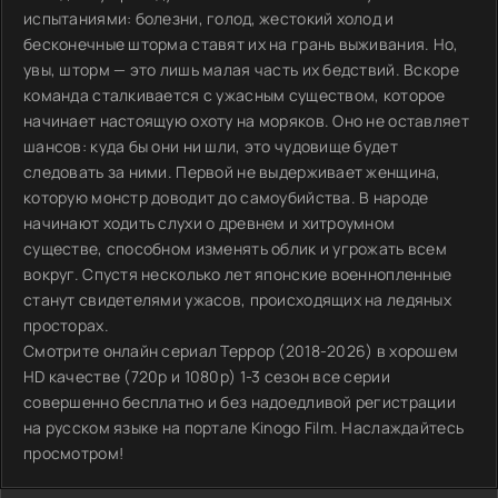
испытаниями: болезни, голод, жестокий холод и
бесконечные шторма ставят их на грань выживания. Но,
увы, шторм — это лишь малая часть их бедствий. Вскоре
команда сталкивается с ужасным существом, которое
начинает настоящую охоту на моряков. Оно не оставляет
шансов: куда бы они ни шли, это чудовище будет
следовать за ними. Первой не выдерживает женщина,
которую монстр доводит до самоубийства. В народе
начинают ходить слухи о древнем и хитроумном
существе, способном изменять облик и угрожать всем
вокруг. Спустя несколько лет японские военнопленные
станут свидетелями ужасов, происходящих на ледяных
просторах.
Смотрите онлайн сериал Террор (2018-2026) в хорошем
HD качестве (720p и 1080p) 1-3 сезон все серии
совершенно бесплатно и без надоедливой регистрации
на русском языке на портале Kinogo Film. Наслаждайтесь
просмотром!