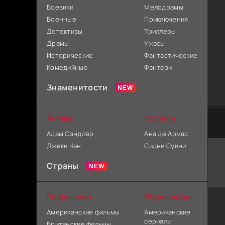
Боевики
Мелодрамы
Военные
Приключения
Детективы
Триллеры
Драмы
Ужасы
Исторические
Фантастические
Комедийные
Фэнтези
Знаменитости
Актеры
Актрисы
Адам Сэндлер
Ана де Армас
Джеки Чан
Сидни Суини
Страны
По фильмам
По сериалам
Американские фильмы
Американские
сериалы
Британские фильмы