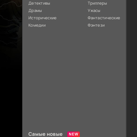
Детективы
Триллеры
Драмы
Ужасы
Исторические
Фантастические
Комедии
Фэнтези
Самые новые