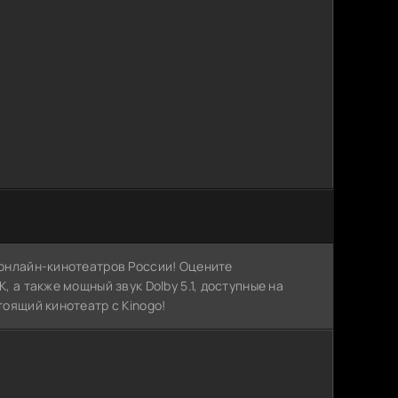
х онлайн-кинотеатров России! Оцените
, а также мощный звук Dolby 5.1, доступные на
тоящий кинотеатр с Kinogo!