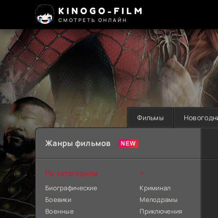
KINOGO-FILM
СМОТРЕТЬ ОНЛАЙН
Фильмы
Новогодн
Жанры фильмов
По категориям
+
Биографические
Криминал
Боевики
Мелодрамы
Военные
Приключения