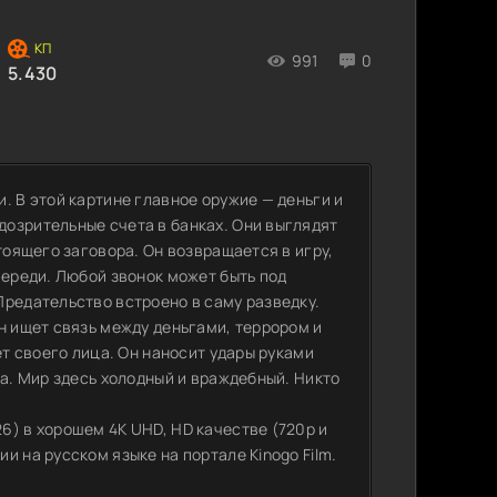
991
0
5.430
. В этой картине главное оружие — деньги и
озрительные счета в банках. Они выглядят
тоящего заговора. Он возвращается в игру,
переди. Любой звонок может быть под
Предательство встроено в саму разведку.
н ищет связь между деньгами, террором и
ет своего лица. Он наносит удары руками
фа. Мир здесь холодный и враждебный. Никто
6) в хорошем 4K UHD, HD качестве (720p и
 на русском языке на портале Kinogo Film.