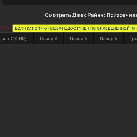
Смотреть Джек Райан: Призрачная
!!!!:
ЕСЛИ КАКОЙ-ТО ПЛЕЕР НЕДОСТУПЕН ПО ОПРЕДЕЛЕННОЙ ПР
леер (4K,HD)
Плеер 3
Плеер 4
Плеер 5
Тр