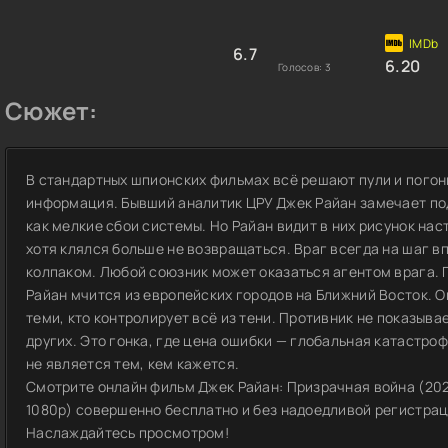
6.7
6.20
Голосов:
3
Сюжет:
В стандартных шпионских фильмах всё решают пули и погони
информация. Бывший аналитик ЦРУ Джек Райан замечает под
как мелкие сбои системы. Но Райан видит в них рисунок нас
хотя клялся больше не возвращаться. Враг всегда на шаг в
колпаком. Любой союзник может оказаться агентом врага. 
Райан мчится из европейских городов на Ближний Восток. О
теми, кто контролирует всё из тени. Противник не показыва
других. Это гонка, где цена ошибки — глобальная катастро
не является тем, кем кажется.
Смотрите онлайн фильм Джек Райан: Призрачная война (202
1080p) совершенно бесплатно и без надоедливой регистрации
Наслаждайтесь просмотром!