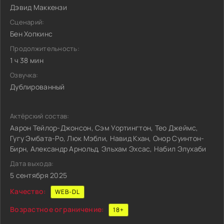
Дэвид Маккензи
Сценарий:
Бен Хопкинс
Продолжительность:
1 ч 38 мин
Озвучка:
Дублированный
Актёрский состав:
Аарон Тейлор-Джонсон, Сэм Уортингтон, Тео Джеймс,
Гугу Эмбата-Ро, Люк Мэбли, Навид Кхан, Онор Суинтон-
Бирн, Александр Арнольд, Эльхам Эхсас, Набил Элухаби
Дата выхода:
5 сентября 2025
Качество:
WEB-DL
Возрастное ограничение:
18+