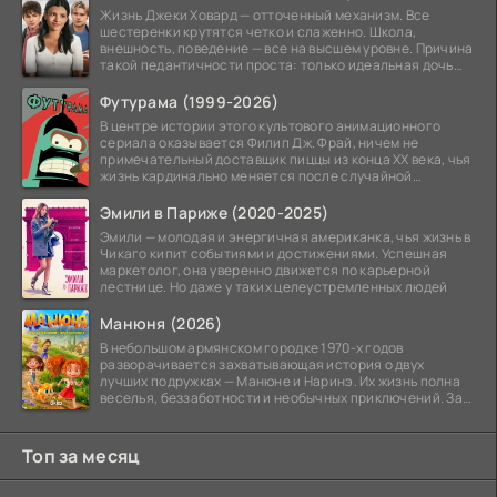
Жизнь Джеки Ховард — отточенный механизм. Все
шестеренки крутятся четко и слаженно. Школа,
внешность, поведение — все на высшем уровне. Причина
такой педантичности проста: только идеальная дочь
может
Футурама (1999-2026)
В центре истории этого культового анимационного
сериала оказывается Филип Дж. Фрай, ничем не
примечательный доставщик пиццы из конца XX века, чья
жизнь кардинально меняется после случайной
заморозки
Эмили в Париже (2020-2025)
Эмили — молодая и энергичная американка, чья жизнь в
Чикаго кипит событиями и достижениями. Успешная
маркетолог, она уверенно движется по карьерной
лестнице. Но даже у таких целеустремленных людей
Манюня (2026)
В небольшом армянском городке 1970-х годов
разворачивается захватывающая история о двух
лучших подружках — Манюне и Наринэ. Их жизнь полна
веселья, беззаботности и необычных приключений. За
девочками
Топ за месяц