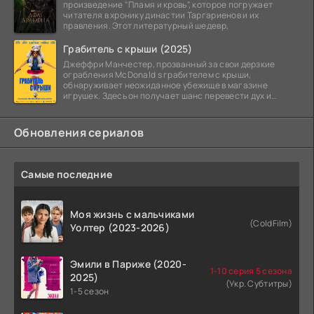
произведение "Пламя и кровь", которое погружает
читателя в хронику династии Таргариенов и их
правления. Этот литературный шедевр,
Грабитель с крыши (2025)
Джеффри Манчестер, прозванный за свои дерзкие
ограбления McDonald s грабителем с крыши,
обнаруживает неожиданное убежище в магазине
игрушек. Здесь он получает шанс перевести дух и
залечь на дно. Но
Обновления сериалов
Самые последние
Моя жизнь с мальчиками
(ColdFilm)
Уолтер (2023-2026)
Эмили в Париже (2020-
1-10 серия 5 сезона
2025)
(Укр. Субтитры)
1-5 сезон