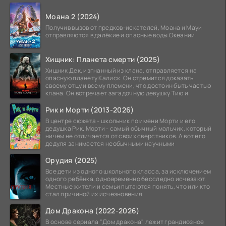
Моана 2 (2024)
Получив вызов от предков-искателей, Моана и Мауи
отправляются в далёкие и опасные воды Океании.
Хищник: Планета смерти (2025)
Хищник Дек, изгнанный из клана, отправляется на
опасную планету Калиск. Он стремится доказать
своему отцу и всему племени, что достоин быть частью
клана. Он встречает загадочную девушку Тию и
Рик и Морти (2013-2026)
В центре сюжета - школьник по имени Морти и его
дедушка Рик. Морти - самый обычный мальчик, который
ничем не отличается от своих сверстников. А вот его
дедуля занимается необычными научными
Орудия (2025)
Все дети из одного школьного класса, за исключением
одного ребёнка, одновременно бесследно исчезают.
Местные жители и семьи пытаются понять, что или кто
стал причиной их исчезновения.
Дом Дракона (2022-2026)
В основе сериала "Дом дракона" лежит грандиозное