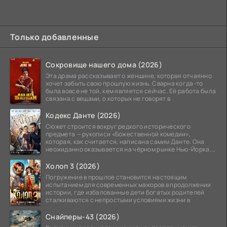
Только добавленные
Сокровище нашего дома (2026)
Эта драма рассказывает о женщине, которая отчаянно
хочет забыть свою прошлую жизнь. Сварна когда-то
была вовсе не той, кем является сейчас. Её работа была
связана с вещами, о которых не говорят в
Кодекс Данте (2026)
Сюжет строится вокруг редкого исторического
предмета — рукописи «Божественной комедии»,
которая, как считается, написана самим Данте. Она
неожиданно оказывается на чёрном рынке Нью-Йорка.
Её покупает
Холоп 3 (2026)
Погружение в прошлое становится настоящим
испытанием для современных мажоров в продолжении
истории, где избалованные дети богатых родителей
сталкиваются с непростыми условиями жизни в
Снайперы-43 (2026)