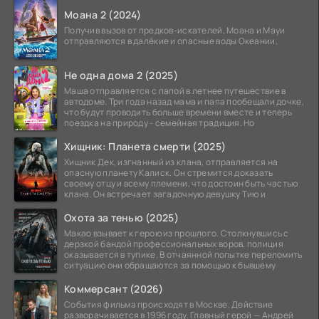
Моана 2 (2024)
Получив вызов от предков-искателей, Моана и Мауи
отправляются в далёкие и опасные воды Океании.
Не одна дома 2 (2025)
Маша отправляется с папой в летнее путешествие в
автодоме. Три года назад мама и папа пообещали дочке,
что будут проводить больше времени вместе и теперь
поездка на природу - семейная традиция. Но
Хищник: Планета смерти (2025)
Хищник Дек, изгнанный из клана, отправляется на
опасную планету Калиск. Он стремится доказать
своему отцу и всему племени, что достоин быть частью
клана. Он встречает загадочную девушку Тию и
Охота за тенью (2025)
Макао взывает к герою из прошлого. Столкнувшись с
дерзкой бандой профессиональных воров, полиция
оказывается в тупике. В отчаянной попытке переломить
ситуацию они обращаются за помощью к бывшему
Коммерсант (2026)
События фильма происходят в Москве. Действие
разворачивается в 1996 году. Главный герой — Андрей