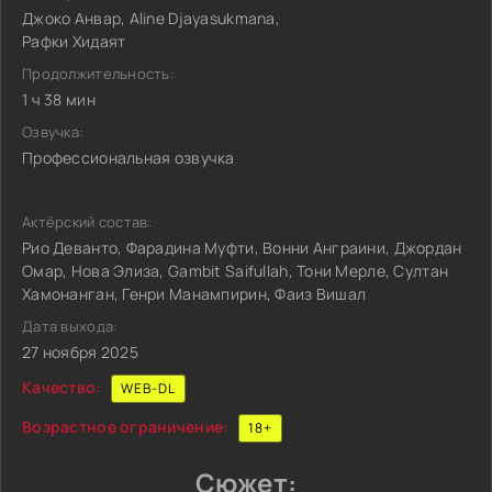
Джоко Анвар, Aline Djayasukmana,
Рафки Хидаят
Продолжительность:
1 ч 38 мин
Озвучка:
Профессиональная озвучка
Актёрский состав:
Рио Деванто, Фарадина Муфти, Вонни Анграини, Джордан
Омар, Нова Элиза, Gambit Saifullah, Тони Мерле, Султан
Хамонанган, Генри Манампирин, Фаиз Вишал
Дата выхода:
27 ноября 2025
Качество:
WEB-DL
Возрастное ограничение:
18+
Сюжет: