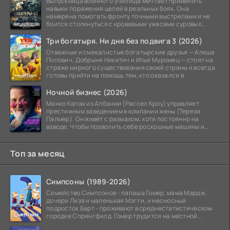
Выпускница военного училища мечтает применить
навыки поражения целей в реальных боях. Она
намерена помогать фронту точными выстрелами и не
боится столкнуться с кровавыми ужасами суровых
сражений.
Три богатыря. Ни дня без подвига 3 (2026)
Отважные и смекалистые богатырские друзья — Алеша
Попович, Добрыня Никитич и Илья Муромец — стоят на
страже мирного существования своей страны и всегда
готовы прийти на помощь тем, кто оказался в
Ночной бизнес (2026)
Манко Капак из Албании (Рассел Кроу) управляет
престижным заведением в компании жены (Тереза
Палмер). Он живёт с размахом, хотя постоянно на
взводе. Чтобы позволить себе роскошные машины и
жильё в
Топ за месяц
Симпсоны (1989-2026)
Семейство Симпсонов - папаша Гомер, мама Мардж,
дочери Лиза и маленькая Мэгги, и несносный
подросток Барт - проживают в среднестатистическом
городке Спрингфилд. Гомер трудится на местной
атомной