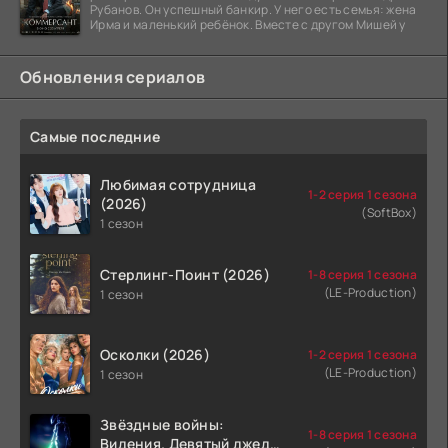
Рубанов. Он успешный банкир. У него есть семья: жена
Ирма и маленький ребёнок. Вместе с другом Мишей у
Обновления сериалов
Самые последние
Любимая сотрудница
1-2 серия 1 сезона
(2026)
(SoftBox)
1 сезон
Стерлинг-Поинт (2026)
1-8 серия 1 сезона
(LE-Production)
1 сезон
Осколки (2026)
1-2 серия 1 сезона
(LE-Production)
1 сезон
Звёздные войны:
1-8 серия 1 сезона
Видения. Девятый джедай