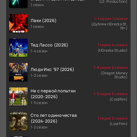
(LE-Production)
(2026)
1 сезон
1-5 серия 1 сезона
Лаки (2026)
(Дубляж HDrezka St.
1 сезон
18+)
Тед Лассо (2026)
1 серия 4 сезона
(HDrezka Studio)
1-4 сезон
1-8 серия 2 сезона
Люди Икс '97 (2026)
(Dragon Money
1-2 сезон
Studio)
Не с первой попытки
1-5 серия 5 сезона
(2020-2026)
(Coldfilm)
1-5 сезон
Сто лет одиночества
1 серия 2 сезона
(2024-2026)
(LostFilm)
1-2 сезон