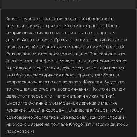
Алиф — художник, который создаёт изображения с
помощью линий, штрихов, пятен и контрастов. После
аварии он частично теряет память и возвращается
домой. Он пытается собрать свою жизнь по кусочкам, но
привычная обстановка уже не кажется ему безопасной.
Вскоре появляется пожилая женщина. Она говорит, что
она его мать. Алиф ее не узнает и начинает сомневаться
в ее словах, в ее целях и даже в том, что он сам помнит.
Чем больше он старается понять правду, тем больше
вопросов возникает о его прошлом. Кажется, будто кто-
то специально стер эти воспоминания. Но кто на самом
деле стоит перед ним — его мать или чужая тайна?
Смотрите онлайн фильм Мрачная легенда о Малине
Кунданге (2025) в хорошем HD качестве (720p и 1080p)
совершенно бесплатно и без надоедливой регистрации
на русском языке на портале Kinogo Film. Наслаждайтесь
просмотром!