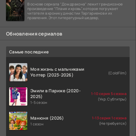
В основе сериала "Дом дракона" лежит грандиозное
произведение "Пламя и кровь", которое погружает
читателя в хронику династии Таргариенов и их
правления. Этот литературный шедевр,
Обновления сериалов
Самые последние
Моя жизнь с мальчиками
(ColdFilm)
Уолтер (2023-2026)
Эмили в Париже (2020-
1-10 серия 5 сезона
2025)
(Укр. Субтитры)
1-5 сезон
Манюня (2026)
1-13 серия 1 сезона
(Не требуется)
1 сезон