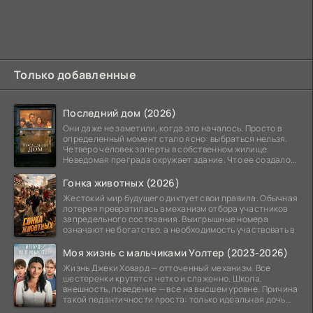
Только добавленные
Последний дом (2026)
Они даже не заметили, когда это началось. Просто в
определенный момент стало ясно: выбраться нельзя.
Четверо человек заперты в собственном жилище.
Неведомая преграда окружает здание. Что ее создало
—
Гонка животных (2026)
Жестокий мир будущего диктует свои правила. Обычная
лотерея превратилась в механизм отбора участников
запредельного состязания. Выигрышные номера
означают не богатство, а необходимость участвовать в
Моя жизнь с мальчиками Уолтер (2023-2026)
Жизнь Джеки Ховард — отточенный механизм. Все
шестеренки крутятся четко и слаженно. Школа,
внешность, поведение — все на высшем уровне. Причина
такой педантичности проста: только идеальная дочь
может