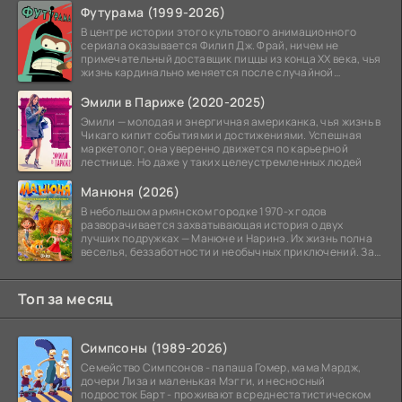
Футурама (1999-2026)
В центре истории этого культового анимационного
сериала оказывается Филип Дж. Фрай, ничем не
примечательный доставщик пиццы из конца XX века, чья
жизнь кардинально меняется после случайной
заморозки
Эмили в Париже (2020-2025)
Эмили — молодая и энергичная американка, чья жизнь в
Чикаго кипит событиями и достижениями. Успешная
маркетолог, она уверенно движется по карьерной
лестнице. Но даже у таких целеустремленных людей
Манюня (2026)
В небольшом армянском городке 1970-х годов
разворачивается захватывающая история о двух
лучших подружках — Манюне и Наринэ. Их жизнь полна
веселья, беззаботности и необычных приключений. За
девочками
Топ за месяц
Симпсоны (1989-2026)
Семейство Симпсонов - папаша Гомер, мама Мардж,
дочери Лиза и маленькая Мэгги, и несносный
подросток Барт - проживают в среднестатистическом