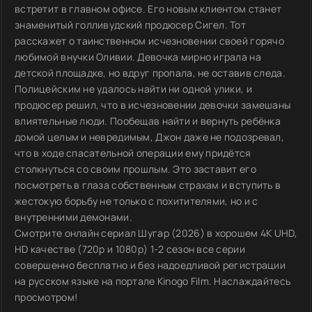
встретит в главном офисе. Его новым клиентом станет
знаменитый голливудский продюсер Сигел. Тот
расскажет о таинственном исчезновении своей горячо
любимой внучки Оливии. Девочка мирно играла на
детской площадке, но вдруг пропала, не оставив следа.
Полицейским не удалось найти ни одной улики, и
продюсер решил, что в исчезновении девочки замешаны
влиятельные люди. Пообещав найти и вернуть ребёнка
домой целым и невредимым, Джон даже не подозревал,
что в ходе спасательной операции ему придётся
столкнуться со своим прошлым. Это заставит его
посмотреть в глаза собственным страхам и вступить в
жестокую борьбу не только с похитителями, но и с
внутренними демонами.
Смотрите онлайн сериал Шугар (2026) в хорошем 4K UHD,
HD качестве (720p и 1080p) 1-2 сезон все серии
совершенно бесплатно и без надоедливой регистрации
на русском языке на портале Kinogo Film. Наслаждайтесь
просмотром!