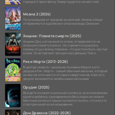
городке Спрингфилд. Гомер трудится на местной
атомной
Моана 2 (2024)
Получив вызов от предков-искателей, Моана и Мауи
отправляются в далёкие и опасные воды Океании.
Хищник: Планета смерти (2025)
Хищник Дек, изгнанный из клана, отправляется на
опасную планету Калиск. Он стремится доказать
своему отцу и всему племени, что достоин быть частью
клана. Он встречает загадочную девушку Тию и
Рик и Морти (2013-2026)
В центре сюжета - школьник по имени Морти и его
дедушка Рик. Морти - самый обычный мальчик, который
ничем не отличается от своих сверстников. А вот его
дедуля занимается необычными научными
Орудия (2025)
Все дети из одного школьного класса, за исключением
одного ребёнка, одновременно бесследно исчезают.
Местные жители и семьи пытаются понять, что или кто
стал причиной их исчезновения.
Дом Дракона (2022-2026)