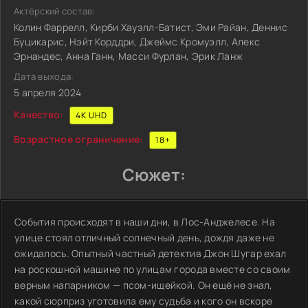
Актёрский состав:
Колин Фаррелл, Кирби Хауэлл-Батист, Эми Райан, Деннис
Буцикарис, Нэйт Корддри, Джеймс Кромуэлл, Алекс
Эрнандес, Анна Ганн, Масси Фурлан, Эрик Ланж
Дата выхода:
5 апреля 2024
Качество:
4K UHD
Возрастное ограничение:
18+
Сюжет:
События происходят в наши дни, в Лос-Анджелесе. На
улице стоял отличный солнечный день, дождя даже не
ожидалось. Опытный частный детектив Джон Шугар ехал
на роскошной машине по улицам города вместе со своим
верным напарником — псом-ищейкой. Он ещё не знал,
какой сюрприз уготовила ему судьба и кого он вскоре