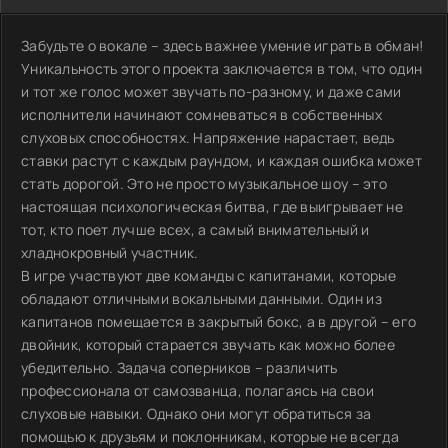
Забудьте о вокале – здесь важнее умение играть в обман!
Уникальность этого проекта заключается в том, что один
и тот же голос может звучать по-разному, и даже сами
исполнители начинают сомневаться в собственных
слуховых способностях. Напряжение нарастает, ведь
ставки растут с каждым раундом, и каждая ошибка может
стать дорогой. Это не просто музыкальное шоу – это
настоящая психологическая битва, где выигрывает не
тот, кто поет лучше всех, а самый внимательный и
хладнокровный участник.
В игре участвуют две команды с капитанами, которые
обладают отличными вокальными данными. Один из
капитанов помещается в закрытый бокс, а в другой – его
двойник, который старается звучать как можно более
убедительно. Задача соперников – различить
профессионала от самозванца, полагаясь на свои
слуховые навыки. Однако они могут обратиться за
помощью к друзьям и поклонникам, которые не всегда