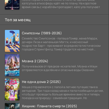
капсулы в атмосферу идёт не по плану. На короткое
время связь с кораблём пропадает, капсула получает
Топ за месяц
Симпсоны (1989-2026)
Семейство Симпсонов - папаша Гомер, мама Мардж,
дочери Лиза и маленькая Мэгги, и несносный
подросток Барт - проживают в среднестатистическом
городке Спрингфилд. Гомер трудится на местной
атомной
Моана 2 (2024)
Получив вызов от предков-искателей, Моана и Мауи
отправляются в далёкие и опасные воды Океании.
Не одна дома 2 (2025)
Маша отправляется с папой в летнее путешествие в
автодоме. Три года назад мама и папа пообещали дочке,
что будут проводить больше времени вместе и теперь
поездка на природу - семейная традиция. Но
Хищник: Планета смерти (2025)