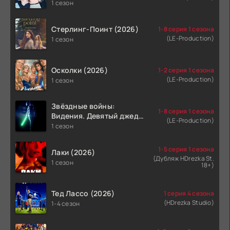
1 сезон
Стерлинг-Поинт (2026)
1-8 серия 1 сезона
(LE-Production)
1 сезон
Осколки (2026)
1-2 серия 1 сезона
(LE-Production)
1 сезон
Звёздные войны:
1-8 серия 1 сезона
Видения. Девятый джедай
(LE-Production)
(2026)
1 сезон
1-5 серия 1 сезона
Лаки (2026)
(Дубляж HDrezka St.
1 сезон
18+)
Тед Лассо (2026)
1 серия 4 сезона
(HDrezka Studio)
1-4 сезон