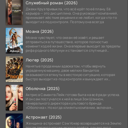
Служебный роман (2026)
Джеки Круз привыкла, что всё идёт по её плану. Её
карьера — это дисциплина. Она руководит компанией,
принимает жёсткие решения и не любит, когда что‑то
выходит из‑под контроля. Поэтому она всегда
Моана (2026)
Моана чувствует, что океан её зовёт, и решает
отправиться в путешествие, которое полностью
изменит ход её жизни. Она впервые выходит за пределы
рифа родного Мотунуи и становится спутницей
знаменитого
Люгер (2025)
Нанятые продажным адвокатом, чтобы вернуть
украденную машину, двое мелких бандитов
оказываются втянуты в жестокую ситуацию, которая
быстро выходит из-под контроля и вынуждает их
вступить в brutalное
Оболочка (2025)
Актриса Саманта Лейк готова была на всё ради успеха.
И он сам постучался к ней в лице Зои Шэннон,
генерального директора культового бренда
«Оболочка». Но когда клиенты компании, включая
восходящую
Астронавт (2025)
Женщина-астронавт Сэм Уокер возвращается на Землю
после первого космического полёта, однако вход