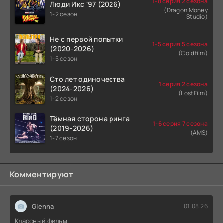
1-8 серия 2 сезона
Люди Икс '97 (2026)
(Dragon Money
1-2 сезон
Studio)
Не с первой попытки
1-5 серия 5 сезона
(2020-2026)
(Coldfilm)
1-5 сезон
Сто лет одиночества
1 серия 2 сезона
(2024-2026)
(LostFilm)
1-2 сезон
Тёмная сторона ринга
1-6 серия 7 сезона
(2019-2026)
(AMS)
1-7 сезон
Комментируют
Glenna
01.08.26
Классный фильм.