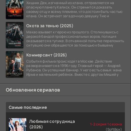
Хищник Дек, изгнанный из клана, отправляется на
опасную планету Калиск. Он стремится доказать
своему отцу и всему племени, что достоин быть частью
клана. Он встречает загадочную девушку Тию и
Охота за тенью (2025)
Макао взывает к герою из прошлого. Столкнувшись с
дерзкой бандой профессиональных воров, полиция
оказывается в тупике. В отчаянной попытке переломить
ситуацию они обращаются за помощью к бывшему
Коммерсант (2026)
События фильма происходят в Москве. Действие
разворачивается в 1996 году. Главный герой — Андрей
Рубанов. Он успешный банкир. У него есть семья: жена
Ирма и маленький ребёнок. Вместе с другом Мишей у
Обновления сериалов
Самые последние
Любимая сотрудница
1-2 серия 1 сезона
(2026)
(SoftBox)