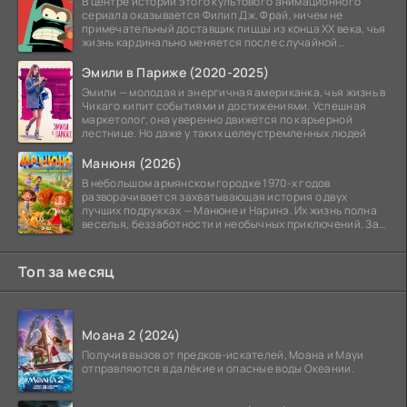
В центре истории этого культового анимационного
сериала оказывается Филип Дж. Фрай, ничем не
примечательный доставщик пиццы из конца XX века, чья
жизнь кардинально меняется после случайной
заморозки
Эмили в Париже (2020-2025)
Эмили — молодая и энергичная американка, чья жизнь в
Чикаго кипит событиями и достижениями. Успешная
маркетолог, она уверенно движется по карьерной
лестнице. Но даже у таких целеустремленных людей
Манюня (2026)
В небольшом армянском городке 1970-х годов
разворачивается захватывающая история о двух
лучших подружках — Манюне и Наринэ. Их жизнь полна
веселья, беззаботности и необычных приключений. За
девочками
Топ за месяц
Моана 2 (2024)
Получив вызов от предков-искателей, Моана и Мауи
отправляются в далёкие и опасные воды Океании.