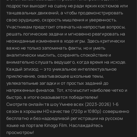
подростки выходят на сцену не ради ярких костюмов или
танцевальных движений, а чтобы продемонстрировать
свою эрудицию, скорость мышления и уверенность.
Участникам предстоит отвечать на непростые вопросы,
решать логические задачи и мгновенно реагировать на
неожиданные изменения в ходе игры. Здесь критически
важно не только запоминать факты, но и уметь
аналитически мыслить, сохранять спокойствие и
внимательно слушать ведущего, когда время на исходе.
Каждый эпизод — это уникальное интеллектуальное
приключение, охватывающее школьные темы,
увлекательные загадки и от простых заданий до
напряженных финалов. Тот, кто мыслит наиболее четко и
быстро, в итоге оказывается победителем!
Смотрите онлайн тв шоу Умнее всех (2023-2026) 1-6
сезон в хорошем HD качестве (720p и 1080p) совершенно
бесплатно и без надоедливой регистрации на русском
языке на портале Kinogo Film. Наслаждайтесь
просмотром!