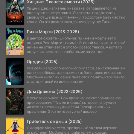
Хищник: Планета смерти (2025)
Хищник Дек, изгнанный из клана, отправляется на
опасную планету Калиск. Он стремится доказать
своему отцу и всему племени, что достоин быть частью
клана. Он встречает загадочную девушку Тию и
Рик и Морти (2013-2026)
В центре сюжета - школьник по имени Морти и его
дедушка Рик. Морти - самый обычный мальчик, который
ничем не отличается от своих сверстников. А вот его
дедуля занимается необычными научными
Орудия (2025)
Все дети из одного школьного класса, за исключением
одного ребёнка, одновременно бесследно исчезают.
Местные жители и семьи пытаются понять, что или кто
стал причиной их исчезновения.
Дом Дракона (2022-2026)
В основе сериала "Дом дракона" лежит грандиозное
произведение "Пламя и кровь", которое погружает
читателя в хронику династии Таргариенов и их
правления. Этот литературный шедевр,
Грабитель с крыши (2025)
Джеффри Манчестер, прозванный за свои дерзкие
ограбления McDonald s грабителем с крыши,