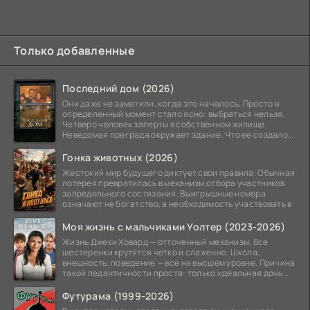
Только добавленные
Последний дом (2026)
Они даже не заметили, когда это началось. Просто в
определенный момент стало ясно: выбраться нельзя.
Четверо человек заперты в собственном жилище.
Неведомая преграда окружает здание. Что ее создало
—
Гонка животных (2026)
Жестокий мир будущего диктует свои правила. Обычная
лотерея превратилась в механизм отбора участников
запредельного состязания. Выигрышные номера
означают не богатство, а необходимость участвовать в
Моя жизнь с мальчиками Уолтер (2023-2026)
Жизнь Джеки Ховард — отточенный механизм. Все
шестеренки крутятся четко и слаженно. Школа,
внешность, поведение — все на высшем уровне. Причина
такой педантичности проста: только идеальная дочь
может
Футурама (1999-2026)