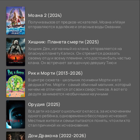
Моана 2 (2024)
Получив вызов от предков-искателей, Моана и Мауи
отправляются в далёкие и опасные воды Океании.
Хищник: Планета смерти (2025)
Хищник Дек, изгнанный из клана, отправляется на
опасную планету Калиск. Он стремится доказать
своему отцу и всему племени, что достоин быть частью
клана. Он встречает загадочную девушку Тию и
Рик и Морти (2013-2026)
В центре сюжета - школьник по имени Морти и его
дедушка Рик. Морти - самый обычный мальчик, который
ничем не отличается от своих сверстников. А вот его
дедуля занимается необычными научными
Орудия (2025)
Все дети из одного школьного класса, за исключением
одного ребёнка, одновременно бесследно исчезают.
Местные жители и семьи пытаются понять, что или кто
стал причиной их исчезновения.
Дом Дракона (2022-2026)