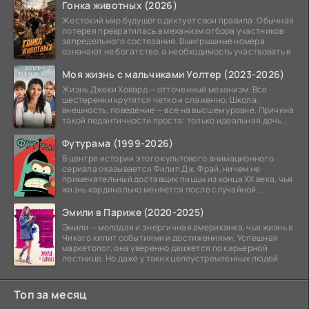
Гонка животных (2026)
Жестокий мир будущего диктует свои правила. Обычная
лотерея превратилась в механизм отбора участников
запредельного состязания. Выигрышные номера
означают не богатство, а необходимость участвовать в
Моя жизнь с мальчиками Уолтер (2023-2026)
Жизнь Джеки Ховард — отточенный механизм. Все
шестеренки крутятся четко и слаженно. Школа,
внешность, поведение — все на высшем уровне. Причина
такой педантичности проста: только идеальная дочь
может
Футурама (1999-2026)
В центре истории этого культового анимационного
сериала оказывается Филип Дж. Фрай, ничем не
примечательный доставщик пиццы из конца XX века, чья
жизнь кардинально меняется после случайной
заморозки
Эмили в Париже (2020-2025)
Эмили — молодая и энергичная американка, чья жизнь в
Чикаго кипит событиями и достижениями. Успешная
маркетолог, она уверенно движется по карьерной
лестнице. Но даже у таких целеустремленных людей
Топ за месяц