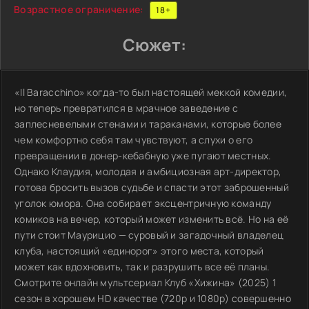
Возрастное ограничение:
18+
Сюжет:
«Il Baracchino» когда-то был настоящей меккой комедии,
но теперь превратился в мрачное заведение с
заплесневелыми стенами и тараканами, которые более
чем комфортно себя там чувствуют, а слухи о его
превращении в донер-кебабную уже пугают местных.
Однако Клаудия, молодая и амбициозная арт-директор,
готова бросить вызов судьбе и спасти этот заброшенный
уголок юмора. Она собирает эксцентричную команду
комиков на вечер, который может изменить всё. Но на её
пути стоит Маурицио — суровый и загадочный владелец
клуба, настоящий «единорог» этого места, который
может как вдохновить, так и разрушить все её планы.
Смотрите онлайн мультсериал Клуб «Хижина» (2025) 1
сезон в хорошем HD качестве (720p и 1080p) совершенно