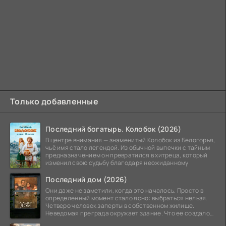
Только добавленные
Последний богатырь. Колобок (2026)
В центре внимания — знаменитый Колобок из Белогорья,
чьё имя стало легендой. Из обычной выпечки с тайным
предназначением он превратился в хитреца, который
изменил свою судьбу благодаря неожиданному
Последний дом (2026)
Они даже не заметили, когда это началось. Просто в
определенный момент стало ясно: выбраться нельзя.
Четверо человек заперты в собственном жилище.
Неведомая преграда окружает здание. Что ее создало
—