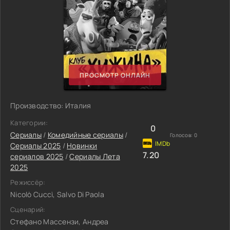
ПРОСМОТР ОНЛАЙН
Производство: Италия
Категории:
0
Сериалы
/
Комедийные сериалы
/
Голосов:
0
Сериалы 2025
/
Новинки
7.20
сериалов 2025
/
Сериалы Лета
2025
Режиссёр:
Nicolò Cuccì, Salvo Di Paola
Сценарий:
Стефано Массензи, Андреа