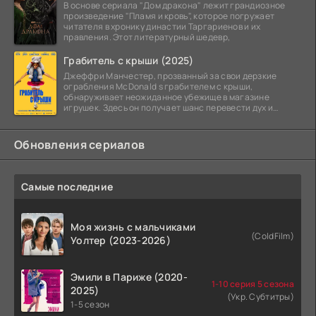
В основе сериала "Дом дракона" лежит грандиозное
произведение "Пламя и кровь", которое погружает
читателя в хронику династии Таргариенов и их
правления. Этот литературный шедевр,
Грабитель с крыши (2025)
Джеффри Манчестер, прозванный за свои дерзкие
ограбления McDonald s грабителем с крыши,
обнаруживает неожиданное убежище в магазине
игрушек. Здесь он получает шанс перевести дух и
залечь на дно. Но
Обновления сериалов
Самые последние
Моя жизнь с мальчиками
(ColdFilm)
Уолтер (2023-2026)
Эмили в Париже (2020-
1-10 серия 5 сезона
2025)
(Укр. Субтитры)
1-5 сезон