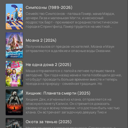
Симпсоны (1989-2026)
Семейство Симпсонов - папаша Гомер, мама Мардж,
дочери Лиза и маленькая Мэгги, и несносный
подросток Барт - проживают в среднестатистическом
городке Спрингфилд. Гомер трудится на местной
атомной
Моана 2 (2024)
Получив вызов от предков-искателей, Моана и Мауи
отправляются в далёкие и опасные воды Океании.
Не одна дома 2 (2025)
Маша отправляется с папой в летнее путешествие в
автодоме. Три года назад мама и папа пообещали дочке,
что будут проводить больше времени вместе и теперь
поездка на природу - семейная традиция. Но
Хищник: Планета смерти (2025)
Хищник Дек, изгнанный из клана, отправляется на
опасную планету Калиск. Он стремится доказать
своему отцу и всему племени, что достоин быть частью
клана. Он встречает загадочную девушку Тию и
Охота за тенью (2025)
Макао взывает к герою из прошлого. Столкнувшись с