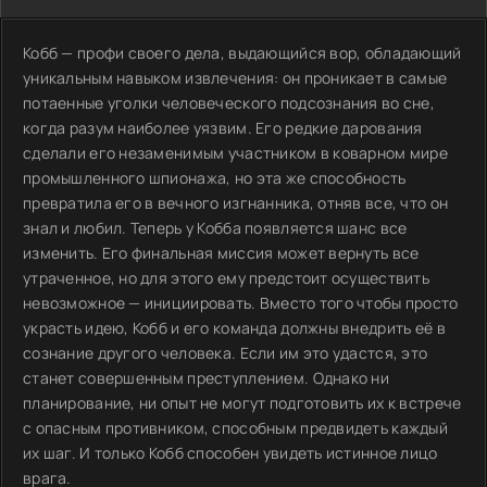
Кобб — профи своего дела, выдающийся вор, обладающий
уникальным навыком извлечения: он проникает в самые
потаенные уголки человеческого подсознания во сне,
когда разум наиболее уязвим. Его редкие дарования
сделали его незаменимым участником в коварном мире
промышленного шпионажа, но эта же способность
превратила его в вечного изгнанника, отняв все, что он
знал и любил. Теперь у Кобба появляется шанс все
изменить. Его финальная миссия может вернуть все
утраченное, но для этого ему предстоит осуществить
невозможное — инициировать. Вместо того чтобы просто
украсть идею, Кобб и его команда должны внедрить её в
сознание другого человека. Если им это удастся, это
станет совершенным преступлением. Однако ни
планирование, ни опыт не могут подготовить их к встрече
с опасным противником, способным предвидеть каждый
их шаг. И только Кобб способен увидеть истинное лицо
врага.