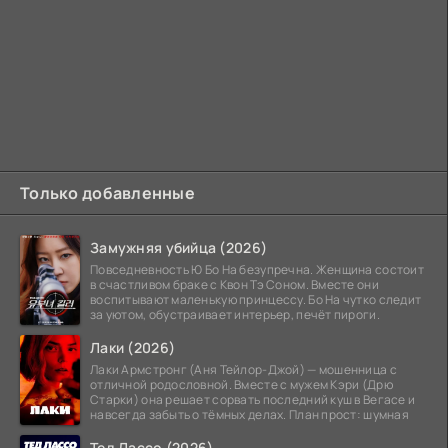
Только добавленные
Замужняя убийца (2026)
Повседневность Ю Бо На безупречна. Женщина состоит
в счастливом браке с Квон Тэ Соном. Вместе они
воспитывают маленькую принцессу. Бо На чутко следит
за уютом, обустраивает интерьер, печёт пироги.
Лаки (2026)
Лаки Армстронг (Аня Тейлор-Джой) — мошенница с
отличной родословной. Вместе с мужем Кэри (Дрю
Старки) она решает сорвать последний куш в Вегасе и
навсегда забыть о тёмных делах. План прост: шумная
Тед Лассо (2026)