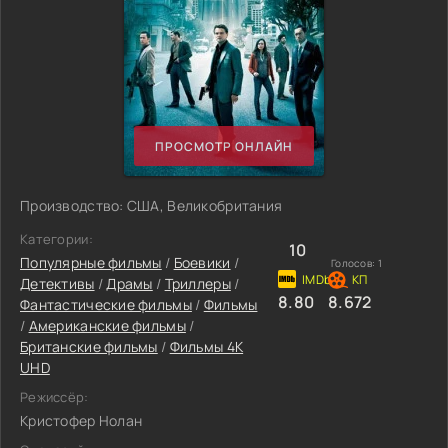
ПРОСМОТР ОНЛАЙН
Производство: США, Великобритания
Категории:
10
Популярные фильмы
/
Боевики
/
Голосов:
1
Детективы
/
Драмы
/
Триллеры
/
8.80
8.672
Фантастические фильмы
/
Фильмы
/
Американские фильмы
/
Британские фильмы
/
Фильмы 4K
UHD
Режиссёр:
Кристофер Нолан