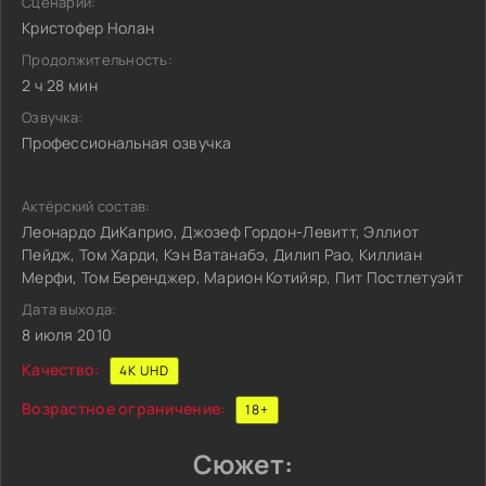
Сценарий:
Кристофер Нолан
Продолжительность:
2 ч 28 мин
Озвучка:
Профессиональная озвучка
Актёрский состав:
Леонардо ДиКаприо, Джозеф Гордон-Левитт, Эллиот
Пейдж, Том Харди, Кэн Ватанабэ, Дилип Рао, Киллиан
Мерфи, Том Беренджер, Марион Котийяр, Пит Постлетуэйт
Дата выхода:
8 июля 2010
Качество:
4K UHD
Возрастное ограничение:
18+
Сюжет: