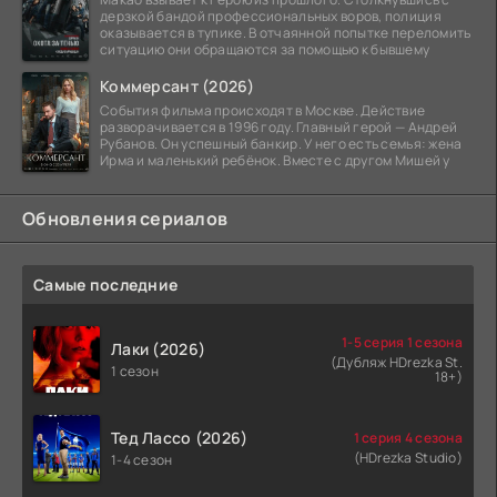
дерзкой бандой профессиональных воров, полиция
оказывается в тупике. В отчаянной попытке переломить
ситуацию они обращаются за помощью к бывшему
Коммерсант (2026)
События фильма происходят в Москве. Действие
разворачивается в 1996 году. Главный герой — Андрей
Рубанов. Он успешный банкир. У него есть семья: жена
Ирма и маленький ребёнок. Вместе с другом Мишей у
Обновления сериалов
Самые последние
1-5 серия 1 сезона
Лаки (2026)
(Дубляж HDrezka St.
1 сезон
18+)
Тед Лассо (2026)
1 серия 4 сезона
(HDrezka Studio)
1-4 сезон