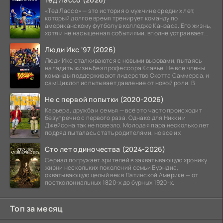
«Тед Лассо» — это история о мужчине средних лет,
который долгое время тренирует команду по
американскому футболу в колледже Канзаса. Его жизнь,
хотя и не насыщенная событиями, вполне устраивает
его:
Люди Икс '97 (2026)
Люди Икс сталкиваются с новыми вызовами, пытаясь
наладить жизнь без профессора Ксавье. Не все члены
команды поддерживают лидерство Скотта Саммерса, и
сам Циклоп испытывает давление от новой роли. В
Не с первой попытки (2020-2026)
Карьера, дружба и семья — всё это часто происходит
безупречно с первого раза. Однако для Никки и
Джейсона так не повезло. Молодая пара несколько лет
подряд пыталась стать родителями, но все их
Сто лет одиночества (2024-2026)
Сериал погружает зрителей в захватывающую хронику
жизни нескольких поколений семьи Буэндиа,
охватывающую целый век в Латинской Америке — от
постколониальных 1820-х до бурных 1920-х.
Топ за месяц