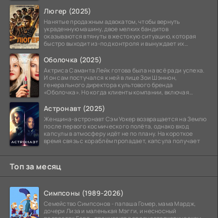
знаменитого
Люгер (2025)
Нанятые продажным адвокатом, чтобы вернуть
украденную машину, двое мелких бандитов
оказываются втянуты в жестокую ситуацию, которая
быстро выходит из-под контроля и вынуждает их
вступить в brutalное
Оболочка (2025)
Актриса Саманта Лейк готова была на всё ради успеха.
И он сам постучался к ней в лице Зои Шэннон,
генерального директора культового бренда
«Оболочка». Но когда клиенты компании, включая
восходящую
Астронавт (2025)
Женщина-астронавт Сэм Уокер возвращается на Землю
после первого космического полёта, однако вход
капсулы в атмосферу идёт не по плану. На короткое
время связь с кораблём пропадает, капсула получает
Топ за месяц
Симпсоны (1989-2026)
Семейство Симпсонов - папаша Гомер, мама Мардж,
дочери Лиза и маленькая Мэгги, и несносный