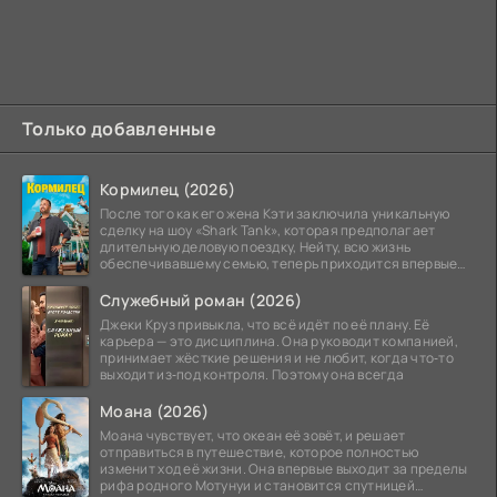
Только добавленные
Кормилец (2026)
После того как его жена Кэти заключила уникальную
сделку на шоу «Shark Tank», которая предполагает
длительную деловую поездку, Нейту, всю жизнь
обеспечивавшему семью, теперь приходится впервые
стать
Служебный роман (2026)
Джеки Круз привыкла, что всё идёт по её плану. Её
карьера — это дисциплина. Она руководит компанией,
принимает жёсткие решения и не любит, когда что‑то
выходит из‑под контроля. Поэтому она всегда
Моана (2026)
Моана чувствует, что океан её зовёт, и решает
отправиться в путешествие, которое полностью
изменит ход её жизни. Она впервые выходит за пределы
рифа родного Мотунуи и становится спутницей