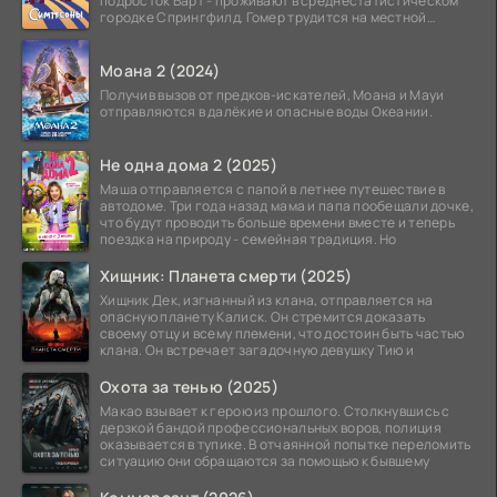
подросток Барт - проживают в среднестатистическом
городке Спрингфилд. Гомер трудится на местной
атомной
Моана 2 (2024)
Получив вызов от предков-искателей, Моана и Мауи
отправляются в далёкие и опасные воды Океании.
Не одна дома 2 (2025)
Маша отправляется с папой в летнее путешествие в
автодоме. Три года назад мама и папа пообещали дочке,
что будут проводить больше времени вместе и теперь
поездка на природу - семейная традиция. Но
Хищник: Планета смерти (2025)
Хищник Дек, изгнанный из клана, отправляется на
опасную планету Калиск. Он стремится доказать
своему отцу и всему племени, что достоин быть частью
клана. Он встречает загадочную девушку Тию и
Охота за тенью (2025)
Макао взывает к герою из прошлого. Столкнувшись с
дерзкой бандой профессиональных воров, полиция
оказывается в тупике. В отчаянной попытке переломить
ситуацию они обращаются за помощью к бывшему