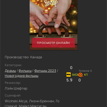
ПРОСМОТР ОНЛАЙН
Производство: Канада
Категории:
0
Драмы
/
Фильмы
/
Фильмы 2023
/
Голосов:
0
Новогодние фильмы
5.9
0
Режиссёр:
Лэйн Шефтер
Сценарий:
Wicinski Alicja, Лиэнн Бреннан, Го
Цзяжуй, Майкл Макгиган