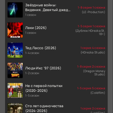
Звёздные войны:
1-8 серия 1 сезона
Видения. Девятый джедай
(LE-Production)
(2026)
1 сезон
1-5 серия 1 сезона
Лаки (2026)
(Дубляж HDrezka St.
1 сезон
18+)
Тед Лассо (2026)
1 серия 4 сезона
(HDrezka Studio)
1-4 сезон
1-8 серия 2 сезона
Люди Икс '97 (2026)
(Dragon Money
1-2 сезон
Studio)
Не с первой попытки
1-5 серия 5 сезона
(2020-2026)
(Coldfilm)
1-5 сезон
Сто лет одиночества
1 серия 2 сезона
(2024-2026)
(LostFilm)