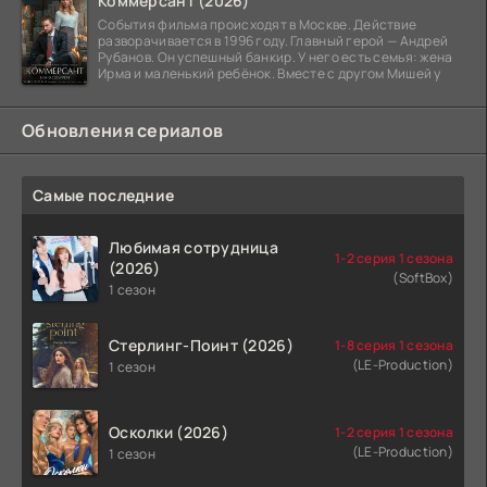
Коммерсант (2026)
События фильма происходят в Москве. Действие
разворачивается в 1996 году. Главный герой — Андрей
Рубанов. Он успешный банкир. У него есть семья: жена
Ирма и маленький ребёнок. Вместе с другом Мишей у
Обновления сериалов
Самые последние
Любимая сотрудница
1-2 серия 1 сезона
(2026)
(SoftBox)
1 сезон
Стерлинг-Поинт (2026)
1-8 серия 1 сезона
(LE-Production)
1 сезон
Осколки (2026)
1-2 серия 1 сезона
(LE-Production)
1 сезон