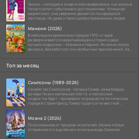
Эмили — молодая и энергичная американка, чья жизнь в
Чикаго кипит событиями и достижениями. Успешная
маркетолог, она уверенно движется по карьерной
лестнице. Но даже у таких целеустремленных людей
Манюня (2026)
В небольшом армянском городке 1970-х годов
разворачивается захватывающая история о двух
лучших подружках — Манюне и Наринэ. Их жизнь полна
веселья, беззаботности и необычных приключений. За
девочками
Топ за месяц
Симпсоны (1989-2026)
Семейство Симпсонов - папаша Гомер, мама Мардж,
дочери Лиза и маленькая Мэгги, и несносный
подросток Барт - проживают в среднестатистическом
городке Спрингфилд. Гомер трудится на местной
атомной
Моана 2 (2024)
Получив вызов от предков-искателей, Моана и Мауи
отправляются в далёкие и опасные воды Океании.