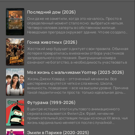
Последний дом (2026)
Они даже не заметили, когда это началось. Просто в
определенный момент стало ясно: выбраться нельзя.
Четверо человек заперты в собственном жилище.
Неведомая преграда окружает здание. Что ее создало
—
Гонка животных (2026)
Жестокий мир будущего диктует свои правила. Обычная
лотерея превратилась в механизм отбора участников
запредельного состязания. Выигрышные номера
означают не богатство, а необходимость участвовать в
Моя жизнь с мальчиками Уолтер (2023-2026)
Жизнь Джеки Ховард — отточенный механизм. Все
шестеренки крутятся четко и слаженно. Школа,
внешность, поведение — все на высшем уровне. Причина
такой педантичности проста: только идеальная дочь
может
Футурама (1999-2026)
В центре истории этого культового анимационного
сериала оказывается Филип Дж. Фрай, ничем не
примечательный доставщик пиццы из конца XX века, чья
жизнь кардинально меняется после случайной
заморозки
Эмили в Париже (2020-2025)