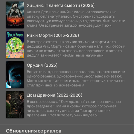
Хищник: Планета смерти (2025)
Хищник Дек, изгнанный из клана, отправляется на
опасную планету Калиск. Он стремится доказать
своему отцу и всему племени, что достоин быть частью
клана. Он встречает загадочную девушку Тию и
Рик и Морти (2013-2026)
В центре сюжета - школьник по имени Морти и его
дедушка Рик. Морти - самый обычный мальчик, который
ничем не отличается от своих сверстников. А вот его
дедуля занимается необычными научными
Орудия (2025)
Все дети из одного школьного класса, за исключением
одного ребёнка, одновременно бесследно исчезают.
Местные жители и семьи пытаются понять, что или кто
стал причиной их исчезновения.
Дом Дракона (2022-2026)
В основе сериала "Дом дракона" лежит грандиозное
произведение "Пламя и кровь", которое погружает
читателя в хронику династии Таргариенов и их
правления. Этот литературный шедевр,
Обновления сериалов