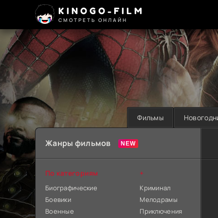
KINOGO-FILM
СМОТРЕТЬ ОНЛАЙН
Фильмы
Новогодн
Жанры фильмов
По категориям
+
Биографические
Криминал
Боевики
Мелодрамы
Военные
Приключения