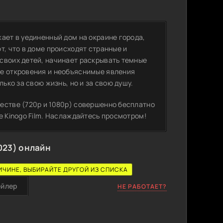
ает в уединенный дом на окраине города,
т, что в доме происходят странные и
своих детей, начинает раскрывать темные
ые откровения и необъяснимые явления
ько за свою жизнь, но и за свою душу.
естве (720p и 1080p) совершенно бесплатно
е Kinogo Film. Наслаждайтесь просмотром!
023) онлайн
ИЧИНЕ, ВЫБИРАЙТЕ ДРУГОЙ ИЗ СПИСКА
ейлер
НЕ РАБОТАЕТ?