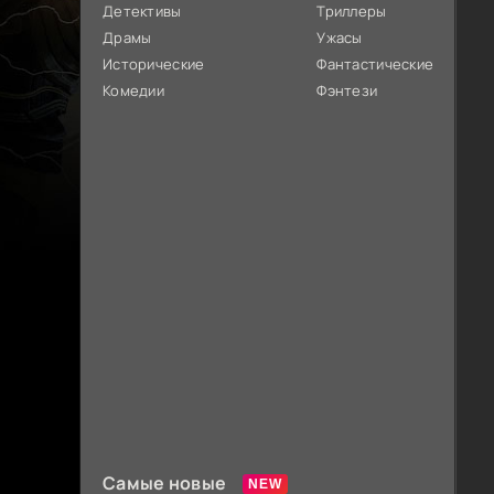
Детективы
Триллеры
Драмы
Ужасы
Исторические
Фантастические
Комедии
Фэнтези
Самые новые