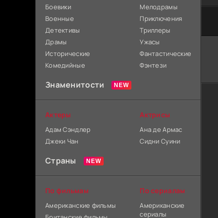
Боевики
Мелодрамы
Военные
Приключения
Детективы
Триллеры
Драмы
Ужасы
Исторические
Фантастические
Комедийные
Фэнтези
Знаменитости
Актеры
Актрисы
Адам Сэндлер
Ана де Армас
Джеки Чан
Сидни Суини
Страны
По фильмам
По сериалам
Американские фильмы
Американские
сериалы
Британские фильмы