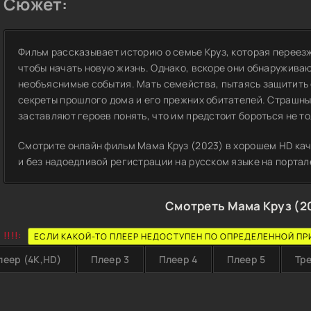
Сюжет:
Фильм рассказывает историю о семье Круз, которая переезж
чтобы начать новую жизнь. Однако, вскоре они обнаруживаю
необъяснимые события. Мать семейства, пытаясь защитить 
секреты прошлого дома и его прежних обитателей. Страшн
заставляют героев понять, что им предстоит бороться не тол
Смотрите онлайн фильм Мама Круз (2023) в хорошем HD кач
и без надоедливой регистрации на русском языке на портал
Смотреть Мама Круз (2
!!!!:
ЕСЛИ КАКОЙ-ТО ПЛЕЕР НЕДОСТУПЕН ПО ОПРЕДЕЛЕННОЙ ПР
леер (4K,HD)
Плеер 3
Плеер 4
Плеер 5
Тр