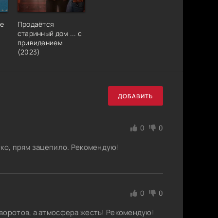
ые
Продаётся
старинный дом ... с
привидением
(2023)
ДОБАВИТЬ
0
0
тко, прям зацепило. Рекомендую!
0
0
воротов, а атмосфера жесть! Рекомендую!