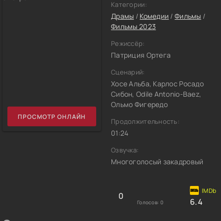
Категории:
Драмы
/
Комедии
/
Фильмы
/
Фильмы 2023
Режиссёр:
Патриция Ортега
Сценарий:
Хосе Альба, Карлос Росадо
Сибон, Odile Antonio-Baez,
Ольмо Фигередо
ПРОСМОТР ОНЛАЙН
Продолжительность:
01:24
Озвучка:
Многоголосый закадровый
0
6.4
Голосов:
0