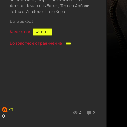
Acosta, Чема дель Барко, Тереса Арболи,
Patricia Villaitodo, Пепе Керо
Дата выхода:
Качество:
WEB-DL
Возрастное ограничение:
4
2
0