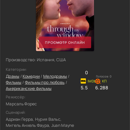
ПРОСМОТР ОНЛАЙН
Производство: Испания, США
Категории:
0
Драмы
/
Комедии
/
Мелодрамы
/
Голосов:
0
Фильмы
/
Фильмы про любовь
/
5.5
6.288
Американские фильмы
Режиссёр:
Марсаль Форес
Сценарий:
Адриан Герра, Нурия Вальс,
Мигель Анхель Фаура, Juan Mayne