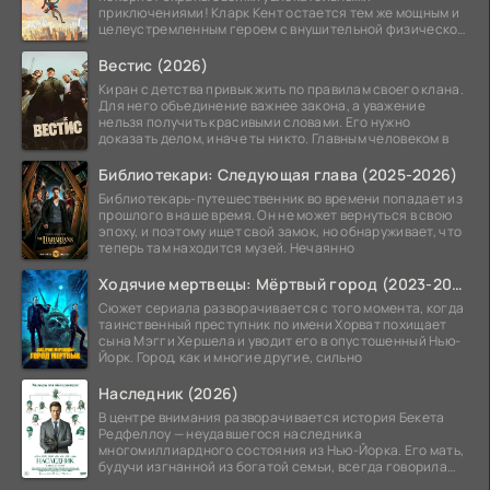
приключениями! Кларк Кент остается тем же мощным и
целеустремленным героем с внушительной физической
подготовкой.
Вестис (2026)
Киран с детства привык жить по правилам своего клана.
Для него объединение важнее закона, а уважение
нельзя получить красивыми словами. Его нужно
доказать делом, иначе ты никто. Главным человеком в
Библиотекари: Следующая глава (2025-2026)
Библиотекарь-путешественник во времени попадает из
прошлого в наше время. Он не может вернуться в свою
эпоху, и поэтому ищет свой замок, но обнаруживает, что
теперь там находится музей. Нечаянно
Ходячие мертвецы: Мёртвый город (2023-2026)
Сюжет сериала разворачивается с того момента, когда
таинственный преступник по имени Хорват похищает
сына Мэгги Хершела и уводит его в опустошенный Нью-
Йорк. Город, как и многие другие, сильно
Наследник (2026)
В центре внимания разворачивается история Бекета
Редфеллоу — неудавшегося наследника
многомиллиардного состояния из Нью-Йорка. Его мать,
будучи изгнанной из богатой семьи, всегда говорила
ему, что их