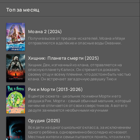
Топ за месяц
Моана 2 (2024)
Получив вызов от предков-искателей, Моана и Мауи
отправляются в далёкие и опасные воды Океании.
Хищник: Планета смерти (2025)
Хищник Дек, изгнанный из клана, отправляется на
опасную планету Калиск. Он стремится доказать
своему отцу и всему племени, что достоин быть частью
клана. Он встречает загадочную девушку Тию и
Рик и Морти (2013-2026)
В центре сюжета - школьник по имени Морти и его
дедушка Рик. Морти - самый обычный мальчик, который
ничем не отличается от своих сверстников. А вот его
дедуля занимается необычными научными
Орудия (2025)
Все дети из одного школьного класса, за исключением
одного ребёнка, одновременно бесследно исчезают.
Местные жители и семьи пытаются понять, что или кто