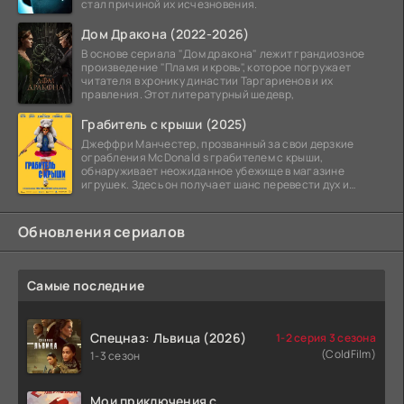
стал причиной их исчезновения.
Дом Дракона (2022-2026)
В основе сериала "Дом дракона" лежит грандиозное
произведение "Пламя и кровь", которое погружает
читателя в хронику династии Таргариенов и их
правления. Этот литературный шедевр,
Грабитель с крыши (2025)
Джеффри Манчестер, прозванный за свои дерзкие
ограбления McDonald s грабителем с крыши,
обнаруживает неожиданное убежище в магазине
игрушек. Здесь он получает шанс перевести дух и
залечь на дно. Но
Обновления сериалов
Самые последние
Спецназ: Львица (2026)
1-2 серия 3 сезона
(ColdFilm)
1-3 сезон
Мои приключения с