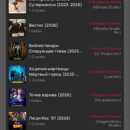
1-9 серия 3 сезона
Суперменом (2023-2026)
(HDrezka Studio)
1-3 сезон
1-6 серия 1 сезона
Вестис (2026)
(HDrezka Studio.
1 сезон
18+)
Библиотекари:
1-4 серия 2 сезона
Следующая глава (2025-
(LE-Production)
2026)
1-2 сезон
Ходячие мертвецы:
1-3 серия 3 сезона
Мёртвый город (2023-
(LostFilm)
2026)
1-3 сезон
Точка взрыва (2026)
1-2 серия 1 сезона
(Не требуется)
1 сезон
1-8 серия 2 сезона
Люди Икс '97 (2026)
(Dragon Money
1-2 сезон
Studio)