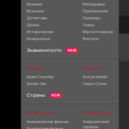
Боевики
Мелодрамы
Военные
Приключения
Детективы
Триллеры
Драмы
Ужасы
Исторические
Фантастические
Комедийные
Фэнтези
Знаменитости
Актеры
Актрисы
Адам Сэндлер
Ана де Армас
Джеки Чан
Сидни Суини
Страны
По фильмам
По сериалам
Американские фильмы
Американские
сериалы
Британские фильмы