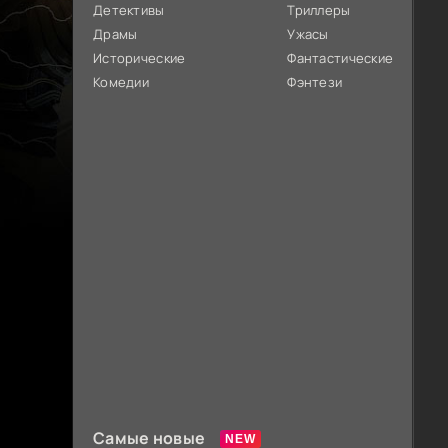
Детективы
Триллеры
Драмы
Ужасы
Исторические
Фантастические
Комедии
Фэнтези
Самые новые