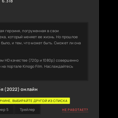
6.318
ная героиня, погруженная в свои
ека, который меняет ее жизнь. Но прошлое
 было, и тем, что может быть. Сможет ли она
ем HD качестве (720p и 1080p) совершенно
 на портале Kinogo Film. Наслаждайтесь
бя (2022) онлайн
ИЧИНЕ, ВЫБИРАЙТЕ ДРУГОЙ ИЗ СПИСКА
еер 5
Трейлер
НЕ РАБОТАЕТ?