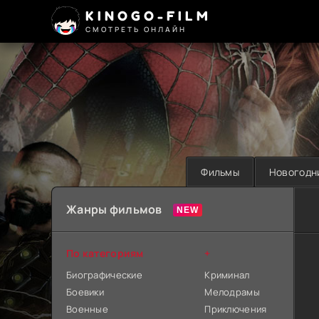
KINOGO-FILM
СМОТРЕТЬ ОНЛАЙН
Фильмы
Новогодн
Жанры фильмов
По категориям
+
Биографические
Криминал
Боевики
Мелодрамы
Военные
Приключения