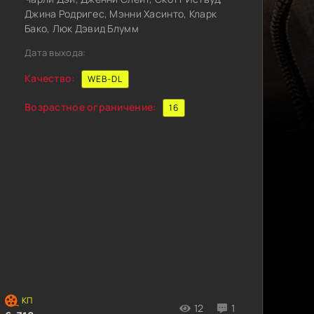
Джина Родригес, Мэнни Хасинто, Кларк
Бако, Люк Дэвид Блумм
Дата выхода:
Качество:
WEB-DL
Возрастное ограничение:
16
12
1