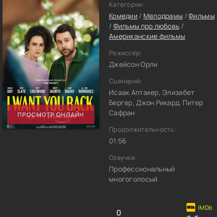
Категории:
Комедии
/
Мелодрамы
/
Фильмы
/
Фильмы про любовь
/
Американские фильмы
Режиссёр:
Джейсон Орли
Сценарий:
Исаак Аптакер, Элизабет
Бергер, Джон Рикард, Питер
Сафран
ПРОСМОТР ОНЛАЙН
Продолжительность:
01:56
Озвучка:
Профессиональный
многоголосый
0