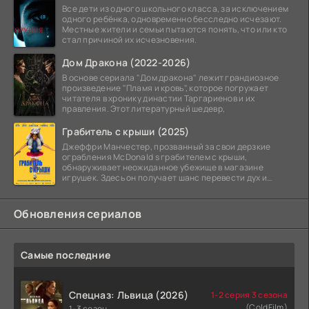
Все дети из одного школьного класса, за исключением
одного ребёнка, одновременно бесследно исчезают.
Местные жители и семьи пытаются понять, что или кто
стал причиной их исчезновения.
Дом Дракона (2022-2026)
В основе сериала "Дом дракона" лежит грандиозное
произведение "Пламя и кровь", которое погружает
читателя в хронику династии Таргариенов и их
правления. Этот литературный шедевр,
Грабитель с крыши (2025)
Джеффри Манчестер, прозванный за свои дерзкие
ограбления McDonald s грабителем с крыши,
обнаруживает неожиданное убежище в магазине
игрушек. Здесь он получает шанс перевести дух и
залечь на дно. Но
Обновления сериалов
Самые последние
Спецназ: Львица (2026)
1-2 серия 3 сезона
(ColdFilm)
1-3 сезон