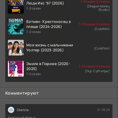
1-8 серия 2 сезона
Люди Икс '97 (2026)
(Dragon Money
1-2 сезон
Studio)
Бэтмен: Крестоносец в
1-10 серия 2 сезона
плаще (2024-2026)
(Coldfilm)
1-2 сезон
Моя жизнь с мальчиками
(ColdFilm)
Уолтер (2023-2026)
Эмили в Париже (2020-
1-10 серия 5 сезона
2025)
(Укр. Субтитры)
1-5 сезон
Комментируют
Glenna
01.08.26
Классный фильм.