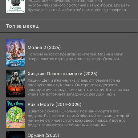
Редфеллоу — неудавшегося наследника
многомиллиардного состояния из Нью-Йорка. Его мать,
будучи изгнанной из богатой семьи, всегда говорила
ему, что их
Топ за месяц
Моана 2 (2024)
Получив вызов от предков-искателей, Моана и Мауи
отправляются в далёкие и опасные воды Океании.
Хищник: Планета смерти (2025)
Хищник Дек, изгнанный из клана, отправляется на
опасную планету Калиск. Он стремится доказать
своему отцу и всему племени, что достоин быть частью
клана. Он встречает загадочную девушку Тию и
Рик и Морти (2013-2026)
В центре сюжета - школьник по имени Морти и его
дедушка Рик. Морти - самый обычный мальчик, который
ничем не отличается от своих сверстников. А вот его
дедуля занимается необычными научными
Орудия (2025)