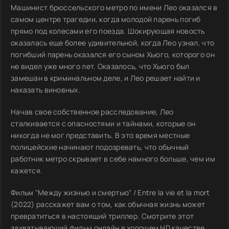
Машинист брюссельского метро по имени Лео оказался в
самом центре трагедии, когда молодой парень погиб
прямо под колесами его поезда. Шокирующая новость
оказалась еще более удивительной, когда Лео узнал, что
погибший парень оказался его сыном Хьюго, которого он
не видел уже много лет. Оказалось, что Хьюго был
замешан в криминальном деле, и Лео решает найти и
наказать виновных.
Начав свое собственное расследование, Лео
сталкивается с опасностями и тайнами, которые он
никогда не мог представить. В это время местные
полицейские начинают подозревать, что обычный
работник метро скрывает в себе намного больше, чем им
кажется.
Фильм "Между жизнью и смертью" / Entre la vie et la mort
(2022) расскажет вам о том, как обычная жизнь может
превратиться в настоящий триллер. Смотрите этот
захватывающий фильм онлайн в хорошем HD качестве