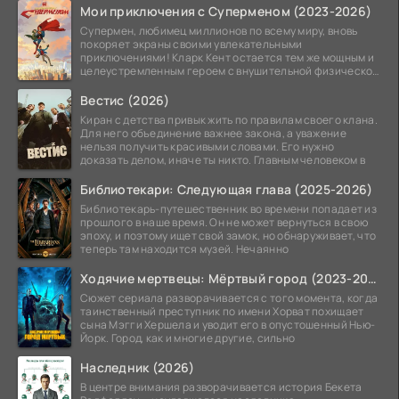
Мои приключения с Суперменом (2023-2026)
Супермен, любимец миллионов по всему миру, вновь
покоряет экраны своими увлекательными
приключениями! Кларк Кент остается тем же мощным и
целеустремленным героем с внушительной физической
подготовкой.
Вестис (2026)
Киран с детства привык жить по правилам своего клана.
Для него объединение важнее закона, а уважение
нельзя получить красивыми словами. Его нужно
доказать делом, иначе ты никто. Главным человеком в
Библиотекари: Следующая глава (2025-2026)
Библиотекарь-путешественник во времени попадает из
прошлого в наше время. Он не может вернуться в свою
эпоху, и поэтому ищет свой замок, но обнаруживает, что
теперь там находится музей. Нечаянно
Ходячие мертвецы: Мёртвый город (2023-2026)
Сюжет сериала разворачивается с того момента, когда
таинственный преступник по имени Хорват похищает
сына Мэгги Хершела и уводит его в опустошенный Нью-
Йорк. Город, как и многие другие, сильно
Наследник (2026)
В центре внимания разворачивается история Бекета