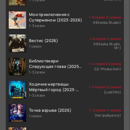
Мои приключения с
1-9 серия 3 сезона
Суперменом (2023-2026)
(HDrezka Studio)
1-3 сезон
1-6 серия 1 сезона
Вестис (2026)
(HDrezka Studio.
1 сезон
18+)
Библиотекари:
1-4 серия 2 сезона
Следующая глава (2025-
(LE-Production)
2026)
1-2 сезон
Ходячие мертвецы:
1-3 серия 3 сезона
Мёртвый город (2023-
(LostFilm)
2026)
1-3 сезон
Точка взрыва (2026)
1-2 серия 1 сезона
(Не требуется)
1 сезон