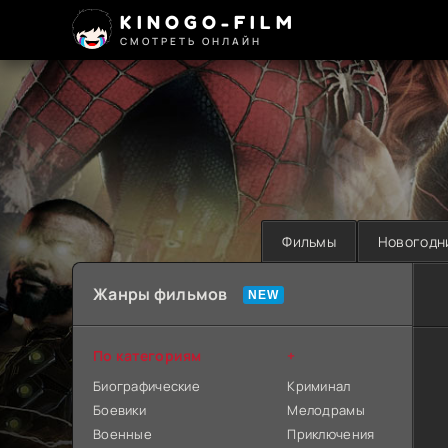
KINOGO-FILM
СМОТРЕТЬ ОНЛАЙН
Фильмы
Новогодн
Жанры фильмов
По категориям
+
Биографические
Криминал
Боевики
Мелодрамы
Военные
Приключения