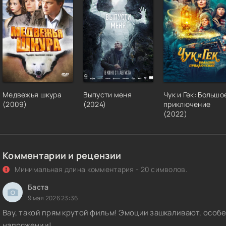
Медвежья шкура
Выпусти меня
Чук и Гек: Большо
(2009)
(2024)
приключение
(2022)
Комментарии и рецензии
Минимальная длина комментария - 20 символов.
Баста
9 мая 2026 23:36
Вау, такой прям крутой фильм! Эмоции зашкаливают, особе
напряжении!