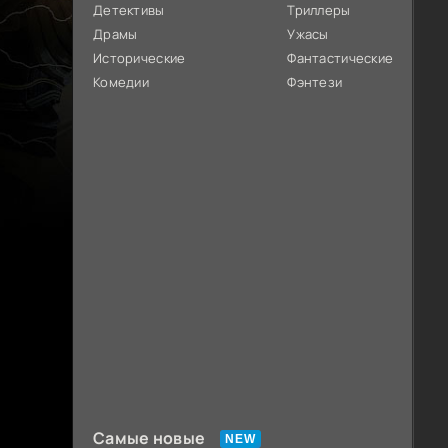
Детективы
Триллеры
Драмы
Ужасы
Исторические
Фантастические
Комедии
Фэнтези
Самые новые