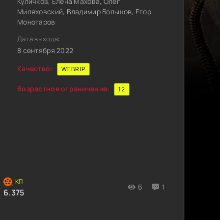
Куличков, Елена Махова, Олег
Миляховский, Владимир Большов, Егор
Моногаров
Дата выхода:
8 сентября 2022
Качество:
WEBRIP
Возрастное ограничение:
12
6
1
6.375