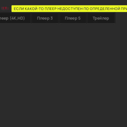
!!!!:
ЕСЛИ КАКОЙ-ТО ПЛЕЕР НЕДОСТУПЕН ПО ОПРЕДЕЛЕННОЙ ПР
леер (4K,HD)
Плеер 3
Плеер 5
Трейлер