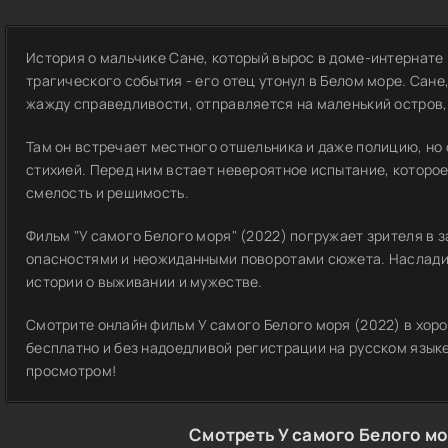
История о мальчике Сане, который вырос в доме-интернате
трагического события - его отец утонул в Белом море. Сан
жажду справедливости, отправляется на маленький остров,
Там он встречает местного отшельника и даже полицию, но 
стихией. Перед ним встает невероятное испытание, которо
смелость и решимость.
Фильм "У самого Белого моря" (2022) погружает зрителя в
опасностями и неожиданными поворотами сюжета. Наслад
истории о выживании и мужестве.
Смотрите онлайн фильм У самого Белого моря (2022) в хор
бесплатно и без надоедливой регистрации на русском языке
просмотром!
Смотреть У самого Белого мо