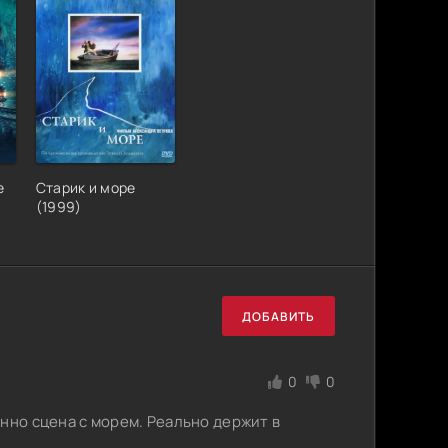
е
Старик и море
(1999)
ДОБАВИТЬ
0
0
нно сцена с морем. Реально держит в