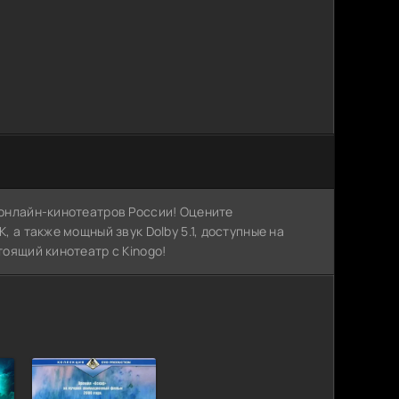
х онлайн-кинотеатров России! Оцените
, а также мощный звук Dolby 5.1, доступные на
тоящий кинотеатр с Kinogo!