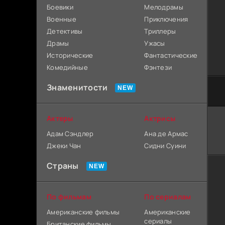
Боевики
Мелодрамы
Военные
Приключения
Детективы
Триллеры
Драмы
Ужасы
Исторические
Фантастические
Комедийные
Фэнтези
Знаменитости
Актеры
Актрисы
Адам Сэндлер
Ана де Армас
Джеки Чан
Сидни Суини
Страны
По фильмам
По сериалам
Американские фильмы
Американские
сериалы
Британские фильмы