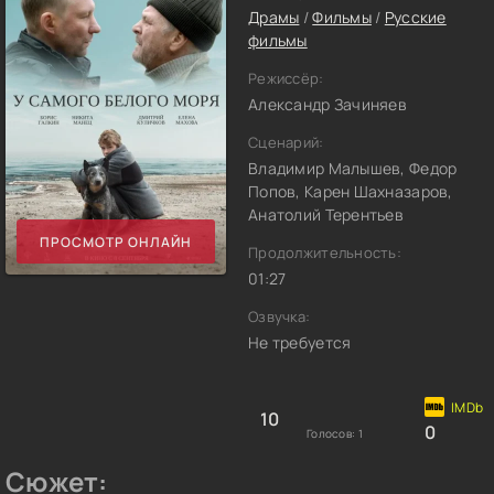
Драмы
/
Фильмы
/
Русские
фильмы
Режиссёр:
Александр Зачиняев
Сценарий:
Владимир Малышев, Федор
Попов, Карен Шахназаров,
Анатолий Терентьев
ПРОСМОТР ОНЛАЙН
Продолжительность:
01:27
Озвучка:
Не требуется
10
0
Голосов:
1
Сюжет: