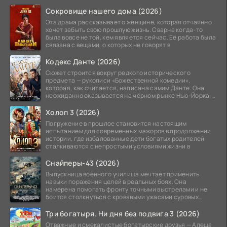
Сокровище нашего дома (2026)
Эта драма рассказывает о женщине, которая отчаянно
хочет забыть свою прошлую жизнь. Сварна когда-то
была вовсе не той, кем является сейчас. Её работа была
связана с вещами, о которых не говорят в
Кодекс Данте (2026)
Сюжет строится вокруг редкого исторического
предмета — рукописи «Божественной комедии»,
которая, как считается, написана самим Данте. Она
неожиданно оказывается на чёрном рынке Нью-Йорка.
Её покупает
Холоп 3 (2026)
Погружение в прошлое становится настоящим
испытанием для современных мажоров в продолжении
истории, где избалованные дети богатых родителей
сталкиваются с непростыми условиями жизни в
Снайперы-43 (2026)
Выпускница военного училища мечтает применить
навыки поражения целей в реальных боях. Она
намерена помогать фронту точными выстрелами и не
боится столкнуться с кровавыми ужасами суровых
сражений.
Три богатыря. Ни дня без подвига 3 (2026)
Отважные и смекалистые богатырские друзья — Алеша