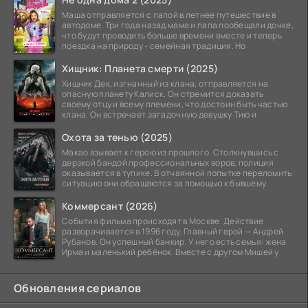
Маша отправляется с папой в летнее путешествие в
автодоме. Три года назад мама и папа пообещали дочке,
что будут проводить больше времени вместе и теперь
поездка на природу - семейная традиция. Но
Хищник: Планета смерти (2025)
Хищник Дек, изгнанный из клана, отправляется на
опасную планету Калиск. Он стремится доказать
своему отцу и всему племени, что достоин быть частью
клана. Он встречает загадочную девушку Тию и
Охота за тенью (2025)
Макао взывает к герою из прошлого. Столкнувшись с
дерзкой бандой профессиональных воров, полиция
оказывается в тупике. В отчаянной попытке переломить
ситуацию они обращаются за помощью к бывшему
Коммерсант (2026)
События фильма происходят в Москве. Действие
разворачивается в 1996 году. Главный герой — Андрей
Рубанов. Он успешный банкир. У него есть семья: жена
Ирма и маленький ребёнок. Вместе с другом Мишей у
Обновления сериалов