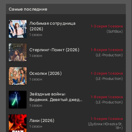
Самые последние
Любимая сотрудница
1-2 серия 1 сезона
(2026)
(SoftBox)
1 сезон
Стерлинг-Поинт (2026)
1-8 серия 1 сезона
(LE-Production)
1 сезон
Осколки (2026)
1-2 серия 1 сезона
(LE-Production)
1 сезон
Звёздные войны:
1-8 серия 1 сезона
Видения. Девятый джедай
(LE-Production)
(2026)
1 сезон
1-5 серия 1 сезона
Лаки (2026)
(Дубляж HDrezka St.
1 сезон
18+)