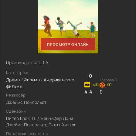
ПРОСМОТР ОНЛАЙН
Производство: США
Категории:
0
Драмы
/
Фильмы
/
Американские
Голосов:
0
фильмы
4.4
0
Режиссёр:
Джеймс Понсольдт
Сценарий:
Питер Блок, П. Дженнифер Дэна,
Джеймс Понсольдт, Скотт Хинкли
Продолжительность: