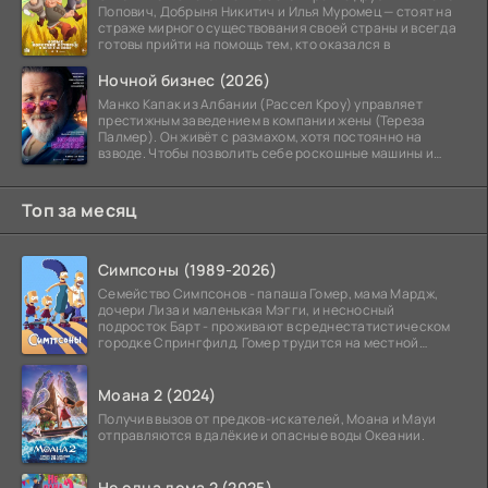
Попович, Добрыня Никитич и Илья Муромец — стоят на
страже мирного существования своей страны и всегда
готовы прийти на помощь тем, кто оказался в
Ночной бизнес (2026)
Манко Капак из Албании (Рассел Кроу) управляет
престижным заведением в компании жены (Тереза
Палмер). Он живёт с размахом, хотя постоянно на
взводе. Чтобы позволить себе роскошные машины и
жильё в
Топ за месяц
Симпсоны (1989-2026)
Семейство Симпсонов - папаша Гомер, мама Мардж,
дочери Лиза и маленькая Мэгги, и несносный
подросток Барт - проживают в среднестатистическом
городке Спрингфилд. Гомер трудится на местной
атомной
Моана 2 (2024)
Получив вызов от предков-искателей, Моана и Мауи
отправляются в далёкие и опасные воды Океании.
Не одна дома 2 (2025)