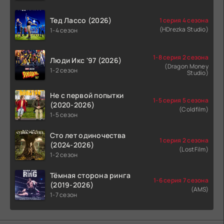
Тед Лассо (2026)
1 серия 4 сезона
(HDrezka Studio)
1-4 сезон
1-8 серия 2 сезона
Люди Икс '97 (2026)
(Dragon Money
1-2 сезон
Studio)
Не с первой попытки
1-5 серия 5 сезона
(2020-2026)
(Coldfilm)
1-5 сезон
Сто лет одиночества
1 серия 2 сезона
(2024-2026)
(LostFilm)
1-2 сезон
Тёмная сторона ринга
1-6 серия 7 сезона
(2019-2026)
(AMS)
1-7 сезон