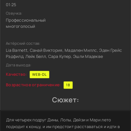
01:25
Озвучка:
Профессиональный
многоголосый
Актёрский состав:
Lia Barnett, Санай Виктория, Мадален Миллс, Эден Грейс
Рэдфилд, Лейк Белл, Сара Купер, Эшли Мадекве
Дата выхода:
Качество:
WEB-DL
Возрастное ограничение:
18
Сюжет:
Для четырех подруг Дины, Лолы, Дейзи и Мари лето
подходит к концу, и им предстоит расставаться и идти в