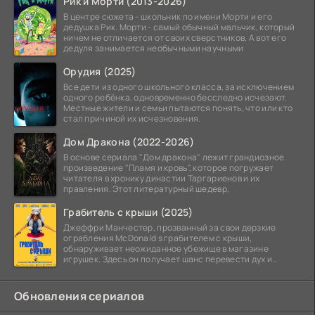
Рик и Морти (2013-2026)
В центре сюжета - школьник по имени Морти и его
дедушка Рик. Морти - самый обычный мальчик, который
ничем не отличается от своих сверстников. А вот его
дедуля занимается необычными научными
Орудия (2025)
Все дети из одного школьного класса, за исключением
одного ребёнка, одновременно бесследно исчезают.
Местные жители и семьи пытаются понять, что или кто
стал причиной их исчезновения.
Дом Дракона (2022-2026)
В основе сериала "Дом дракона" лежит грандиозное
произведение "Пламя и кровь", которое погружает
читателя в хронику династии Таргариенов и их
правления. Этот литературный шедевр,
Грабитель с крыши (2025)
Джеффри Манчестер, прозванный за свои дерзкие
ограбления McDonald s грабителем с крыши,
обнаруживает неожиданное убежище в магазине
игрушек. Здесь он получает шанс перевести дух и
залечь на дно. Но
Обновления сериалов