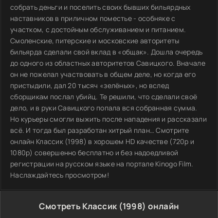
собрать деньги и поселить своих бывших бильярдных
наставников в приличном поместье - особняке с
участком, с достойным обслуживанием и питанием.
Смоленские, питерские и московские авторитеты
бильярда сделали свой вклад в «общак». Дошла очередь
до одного из областных авторитетов Савицкого. Вначале
он не пожелал участвовать в общем деле, но когда его
пристыдили, дал 20 тысяч «зелёных», но вслед
сборщикам послал убийц. Те решили, что сделали своё
дело, и в руки Савицкого попала вся собранная сумма.
Но курьеры смогли выжить после нападения и рассказали
всё. И тогда был разработан хитрый план… Смотрите
онлайн Классик (1998) в хорошем HD качестве (720p и
1080p) совершенно бесплатно и без надоедливой
регистрации на русском языке на портале Kinogo Film.
Наслаждайтесь просмотром!
Смотреть Классик (1998) онлайн