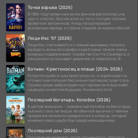
Точка взрыва (2026)
В 1986 году привычная жизнь финнов раскололась на
«до» и «после». Все началось с того, что преступники
захватили заложников. Улицы патрулировали
усиленные наряды, а страна следила за ходом событий,
Люди Икс '97 (2026)
Люди Икс сталкиваются с новыми вызовами, пытаясь
наладить жизнь без профессора Ксавье. Не все члены
команды поддерживают лидерство Скотта Саммерса, и
сам Циклоп испытывает давление от новой роли. В
Бэтмен: Крестоносец в плаще (2024-2026)
Готэм погружён в тьму преступности, и порой кажется,
что местная полиция бессильна против растущего зла.
Однако среди добросердечных горожан всё ещё живет
надежда на светлое будущее. И именно в этой
Последний богатырь. Колобок (2026)
В центре внимания — знаменитый Колобок из Белогорья,
чьё имя стало легендой. Из обычной выпечки с тайным
предназначением он превратился в хитреца, который
изменил свою судьбу благодаря неожиданному
Последний дом (2026)
Они даже не заметили, когда это началось. Просто в