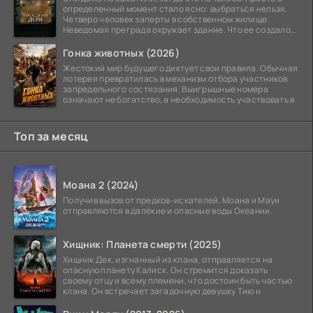
определенный момент стало ясно: выбраться нельзя.
Четверо человек заперты в собственном жилище.
Неведомая преграда окружает здание. Что ее создало
—
Гонка животных (2026)
Жестокий мир будущего диктует свои правила. Обычная
лотерея превратилась в механизм отбора участников
запредельного состязания. Выигрышные номера
означают не богатство, а необходимость участвовать в
Топ за месяц
Моана 2 (2024)
Получив вызов от предков-искателей, Моана и Мауи
отправляются в далёкие и опасные воды Океании.
Хищник: Планета смерти (2025)
Хищник Дек, изгнанный из клана, отправляется на
опасную планету Калиск. Он стремится доказать
своему отцу и всему племени, что достоин быть частью
клана. Он встречает загадочную девушку Тию и