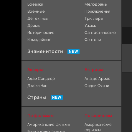
Боевики
Мелодрамы
Военные
Приключения
Детективы
Триллеры
Драмы
Ужасы
Исторические
Фантастические
Комедийные
Фэнтези
Знаменитости
Актеры
Актрисы
Адам Сэндлер
Ана де Армас
Джеки Чан
Сидни Суини
Страны
По фильмам
По сериалам
Американские фильмы
Американские
сериалы
Британские фильмы