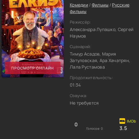
Комедии
/
Фильмы
/
Русские
фильмы
Режиссёр:
Александра Лупашко, Сергей
Наумов
Сценарий:
Тимур Асадов, Мария
Затуловская, Ара Хачатрян,
Лала Рустамова
ПРОСМОТР ОНЛАЙН
Продолжительность:
01:34
Озвучка:
Не требуется
0
3.5
Голосов:
0