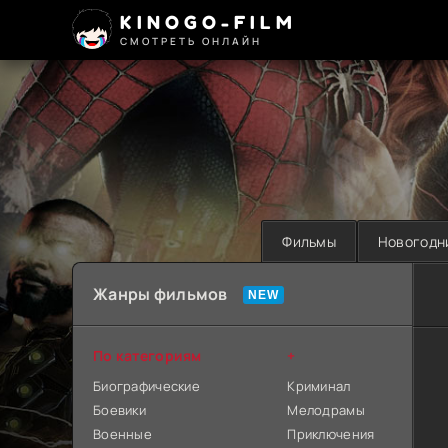
KINOGO-FILM
СМОТРЕТЬ ОНЛАЙН
Фильмы
Новогодн
Жанры фильмов
По категориям
+
Биографические
Криминал
Боевики
Мелодрамы
Военные
Приключения