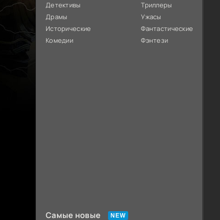
Детективы
Триллеры
Драмы
Ужасы
Исторические
Фантастические
Комедии
Фэнтези
Самые новые