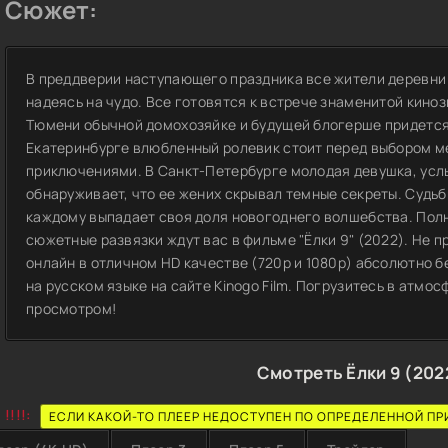
Сюжет:
В преддверии наступающего праздника все жители деревни 
надеясь на чудо. Все готовятся к встрече знаменитой киноз
Тюмени обычной домохозяйке и будущей блогерше придется 
Екатеринбурге влюбленный ролевик стоит перед выбором 
приключениями. В Санкт-Петербурге молодая девушка, усл
обнаруживает, что ее жених скрывал темные секреты. Судь
каждому выпадает своя доля новогоднего волшебства. Пол
сюжетные развязки ждут вас в фильме "Ёлки 9" (2022). Не 
онлайн в отличном HD качестве (720p и 1080p) абсолютно 
на русском языке на сайте Kinogo Film. Погрузитесь в атмо
просмотром!
Смотреть Ёлки 9 (202
!!!!:
ЕСЛИ КАКОЙ-ТО ПЛЕЕР НЕДОСТУПЕН ПО ОПРЕДЕЛЕННОЙ ПР