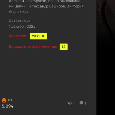
Алексей Серебряков, Елена Валюшкина,
Ян Цапник, Александр Баширов, Виктория
Агалакова
Дата выхода:
1 декабря 2022
Качество:
WEB-DL
Возрастное ограничение:
12
1
1
5.094