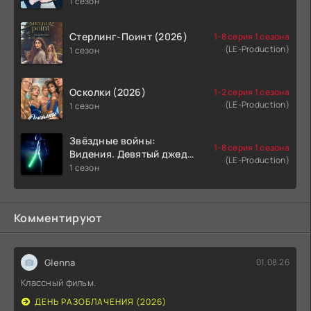
1 сезон
Стерлинг-Поинт (2026)
1-8 серия 1 сезона
(LE-Production)
1 сезон
Осколки (2026)
1-2 серия 1 сезона
(LE-Production)
1 сезон
Звёздные войны:
1-8 серия 1 сезона
Видения. Девятый джедай
(LE-Production)
(2026)
1 сезон
Комментируют
Glenna
01.08.26
Классный фильм.
ДЕНЬ РАЗОБЛАЧЕНИЯ (2026)