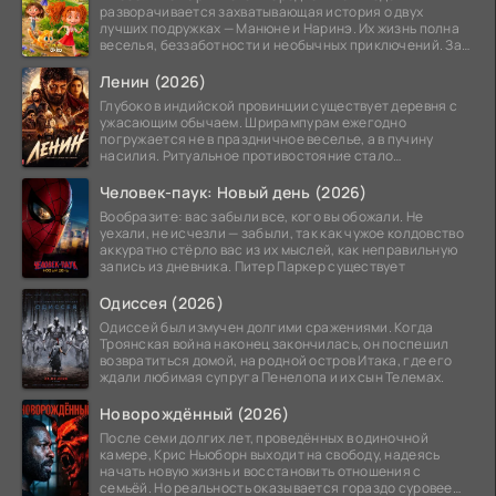
разворачивается захватывающая история о двух
лучших подружках — Манюне и Наринэ. Их жизнь полна
веселья, беззаботности и необычных приключений. За
девочками
Ленин (2026)
Глубоко в индийской провинции существует деревня с
ужасающим обычаем. Шрирампурам ежегодно
погружается не в праздничное веселье, а в пучину
насилия. Ритуальное противостояние стало
обязательной
Человек-паук: Новый день (2026)
Вообразите: вас забыли все, кого вы обожали. Не
уехали, не исчезли — забыли, так как чужое колдовство
аккуратно стёрло вас из их мыслей, как неправильную
запись из дневника. Питер Паркер существует
Одиссея (2026)
Одиссей был измучен долгими сражениями. Когда
Троянская война наконец закончилась, он поспешил
возвратиться домой, на родной остров Итака, где его
ждали любимая супруга Пенелопа и их сын Телемах.
Новорождённый (2026)
После семи долгих лет, проведённых в одиночной
камере, Крис Ньюборн выходит на свободу, надеясь
начать новую жизнь и восстановить отношения с
семьёй. Но реальность оказывается гораздо суровее