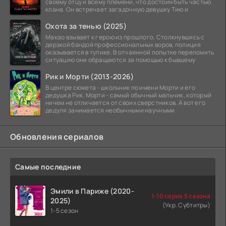
своему отцу и всему племени, что достоин быть частью
клана. Он встречает загадочную девушку Тию и
Охота за тенью (2025)
Макао взывает к герою из прошлого. Столкнувшись с
дерзкой бандой профессиональных воров, полиция
оказывается в тупике. В отчаянной попытке переломить
ситуацию они обращаются за помощью к бывшему
Рик и Морти (2013-2026)
В центре сюжета - школьник по имени Морти и его
дедушка Рик. Морти - самый обычный мальчик, который
ничем не отличается от своих сверстников. А вот его
дедуля занимается необычными научными
Обновления сериалов
Самые последние
Эмили в Париже (2020-
1-10 серия 5 сезона
2025)
(Укр. Субтитры)
1-5 сезон