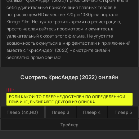
фильма "КрисАндер" (2022) прямо сейчас! Откройте для
себя удивительные приключения главных героев в
потрясающем HD качестве 720p и 1080p на портале
Kinogo Film. Не нужно тратить время на регистрацию,
просто наслаждайтесь просмотром и окунитесь в
увлекательный сюжет этого фильма. Не упустите
возможность окунуться в мир фантастики и приключений
вместе с "КрисАндер" (2022) - смотрите онлайн
бесплатно прямо сейчас!
Смотреть КрисАндер (2022) онлайн
!!!!:
ЕСЛИ КАКОЙ-ТО ПЛЕЕР НЕДОСТУПЕН ПО ОПРЕДЕЛЕННОЙ
ПРИЧИНЕ, ВЫБИРАЙТЕ ДРУГОЙ ИЗ СПИСКА
Плеер (4K,HD)
Плеер 3
Плеер 4
Плеер 5
Трейлер