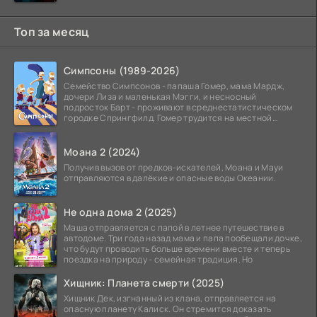
его
Топ за месяц
Симпсоны (1989-2026)
Семейство Симпсонов - папаша Гомер, мама Мардж,
дочери Лиза и маленькая Мэгги, и несносный
подросток Барт - проживают в среднестатистическом
городке Спрингфилд. Гомер трудится на местной
атомной
Моана 2 (2024)
Получив вызов от предков-искателей, Моана и Мауи
отправляются в далёкие и опасные воды Океании.
Не одна дома 2 (2025)
Маша отправляется с папой в летнее путешествие в
автодоме. Три года назад мама и папа пообещали дочке,
что будут проводить больше времени вместе и теперь
поездка на природу - семейная традиция. Но
Хищник: Планета смерти (2025)
Хищник Дек, изгнанный из клана, отправляется на
опасную планету Калиск. Он стремится доказать