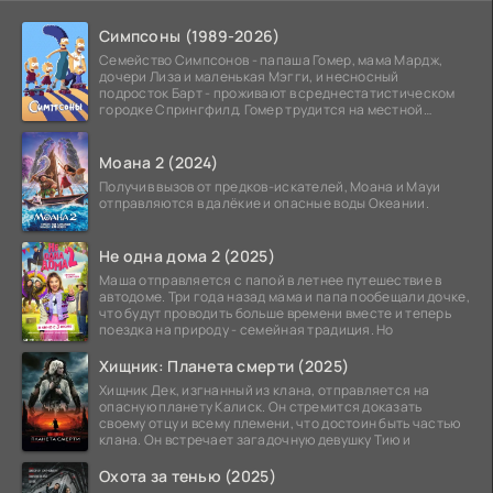
Симпсоны (1989-2026)
Семейство Симпсонов - папаша Гомер, мама Мардж,
дочери Лиза и маленькая Мэгги, и несносный
подросток Барт - проживают в среднестатистическом
городке Спрингфилд. Гомер трудится на местной
атомной
Моана 2 (2024)
Получив вызов от предков-искателей, Моана и Мауи
отправляются в далёкие и опасные воды Океании.
Не одна дома 2 (2025)
Маша отправляется с папой в летнее путешествие в
автодоме. Три года назад мама и папа пообещали дочке,
что будут проводить больше времени вместе и теперь
поездка на природу - семейная традиция. Но
Хищник: Планета смерти (2025)
Хищник Дек, изгнанный из клана, отправляется на
опасную планету Калиск. Он стремится доказать
своему отцу и всему племени, что достоин быть частью
клана. Он встречает загадочную девушку Тию и
Охота за тенью (2025)