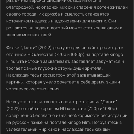
различных вероисповеданий объединяются в
благородной, но опасной миссии спасения сотен жителей
своего города. Их дружба и смелость становятся
источником надежды и вдохновения для многих. Они
решаются на подвиг, который может стать решающим в
жизнях многих людей.
Фильм "Джоги" (2022) доступен для онлайн просмотра в
отличном HD качестве (720p и 1080p) на портале Kinogo
Film. Эта история захватывает, заставляет задуматься и
трогает самые глубокие струны души зрителя.
Наслаждайтесь просмотром этой захватывающей
картины, которая умело сочетает в себе драму, экшн и
человеческие отношения.
Не упустите возможность посмотреть фильм "Джоги"
(2022) онлайн в хорошем HD качестве (720p и 1080p)
совершенно бесплатно и без необходимости регистрации
на русском языке на портале Kinogo Film. Погрузитесь в
увлекательный мир кино и наслаждайтесь каждым