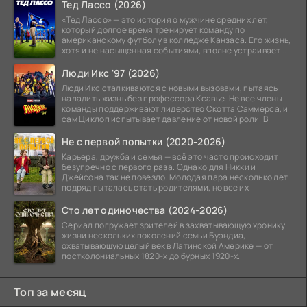
Тед Лассо (2026)
«Тед Лассо» — это история о мужчине средних лет,
который долгое время тренирует команду по
американскому футболу в колледже Канзаса. Его жизнь,
хотя и не насыщенная событиями, вполне устраивает
его:
Люди Икс '97 (2026)
Люди Икс сталкиваются с новыми вызовами, пытаясь
наладить жизнь без профессора Ксавье. Не все члены
команды поддерживают лидерство Скотта Саммерса, и
сам Циклоп испытывает давление от новой роли. В
Не с первой попытки (2020-2026)
Карьера, дружба и семья — всё это часто происходит
безупречно с первого раза. Однако для Никки и
Джейсона так не повезло. Молодая пара несколько лет
подряд пыталась стать родителями, но все их
Сто лет одиночества (2024-2026)
Сериал погружает зрителей в захватывающую хронику
жизни нескольких поколений семьи Буэндиа,
охватывающую целый век в Латинской Америке — от
постколониальных 1820-х до бурных 1920-х.
Топ за месяц