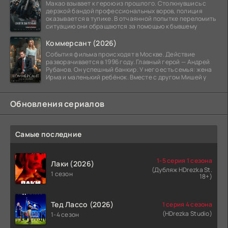
Макао взывает к герою из прошлого. Столкнувшись с
дерзкой бандой профессиональных воров, полиция
оказывается в тупике. В отчаянной попытке переломить
ситуацию они обращаются за помощью к бывшему
Коммерсант (2026)
События фильма происходят в Москве. Действие
разворачивается в 1996 году. Главный герой — Андрей
Рубанов. Он успешный банкир. У него есть семья: жена
Ирма и маленький ребёнок. Вместе с другом Мишей у
Обновления сериалов
Самые последние
1-5 серия 1 сезона
Лаки (2026)
(Дубляж HDrezka St.
1 сезон
18+)
Тед Лассо (2026)
1 серия 4 сезона
(HDrezka Studio)
1-4 сезон