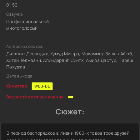
01:56
Озвучка:
Профессиональный
многоголосый
Актёрский состав:
Дилджит Досанджх, Кумуд Мишра, Мохаммед Зишан Айюб,
Хитен Теджвани, Апиндердип Сингх, Амира Дастур, Пареш
Пахуджа
Дата выхода:
Качество:
WEB-DL
Возрастное ограничение:
Сюжет:
В период беспорядков в Индии 1980-х годов трое друзей