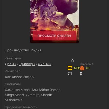
ПРОСМОТР ОНЛАЙН
Производство: Индия
Категории:
0
Драмы
/
Триллеры
/
Фильмы
Голосов:
0
Режиссёр:
7.1
0
Али Аббас Зафар
Сценарий:
Химаншу Мера, Али Аббас Зафар,
Singh Maan Bikramjit, Shoaib
Mithaiwala
Продолжительность: