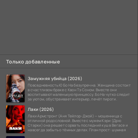
Только добавленные
Замужняя убийца (2026)
Повседневность Ю Бо На безупречна. Женщина состоит
в счастливом браке с Квон Тэ Соном. Вместе они
воспитывают маленькую принцессу. Бо На чутко следит
за уютом, обустраивает интерьер, печёт пироги.
Лаки (2026)
Лаки Армстронг (Аня Тейлор-Джой) — мошенница с
отличной родословной. Вместе с мужем Кэри (Дрю
Старки) она решает сорвать последний куш в Вегасе и
навсегда забыть о тёмных делах. План прост: шумная