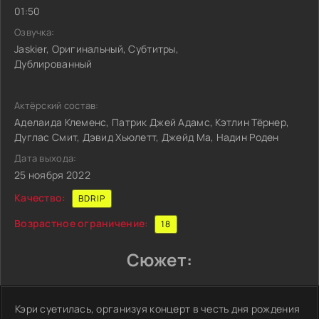
01:50
Озвучка:
Jaskier, Оригинальный, Субтитры,
Дублированный
Актёрский состав:
Аделаида Клеменс, Патрик Джей Адамс, Кэтлин Тёрнер,
Дуглас Смит, Дэвид Хьюлетт, Джейд Ма, Надин Роден
Дата выхода:
25 ноября 2022
Качество:
BDRIP
Возрастное ограничение:
18
Сюжет:
Кэри суетилась, организуя концерт в честь дня рождения