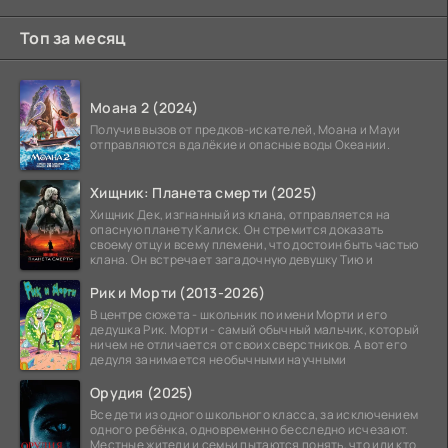
Топ за месяц
Моана 2 (2024)
Получив вызов от предков-искателей, Моана и Мауи
отправляются в далёкие и опасные воды Океании.
Хищник: Планета смерти (2025)
Хищник Дек, изгнанный из клана, отправляется на
опасную планету Калиск. Он стремится доказать
своему отцу и всему племени, что достоин быть частью
клана. Он встречает загадочную девушку Тию и
Рик и Морти (2013-2026)
В центре сюжета - школьник по имени Морти и его
дедушка Рик. Морти - самый обычный мальчик, который
ничем не отличается от своих сверстников. А вот его
дедуля занимается необычными научными
Орудия (2025)
Все дети из одного школьного класса, за исключением
одного ребёнка, одновременно бесследно исчезают.
Местные жители и семьи пытаются понять, что или кто