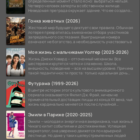
определенный момент стало ясно: выбраться нельзя.
Четверо человек заперты в собственном жилище.
Неведомая преграда окружает здание. Что ее создало
—
Гонка животных (2026)
Жестокий мир будущего диктует свои правила. Обычная
лотерея превратилась в механизм отбора участников
запредельного состязания. Выигрышные номера
означают не богатство, а необходимость участвовать в
Моя жизнь с мальчиками Уолтер (2023-2026)
Жизнь Джеки Ховард — отточенный механизм. Все
шестеренки крутятся четко и слаженно. Школа,
внешность, поведение — все на высшем уровне. Причина
такой педантичности проста: только идеальная дочь
может
Футурама (1999-2026)
В центре истории этого культового анимационного
сериала оказывается Филип Дж. Фрай, ничем не
примечательный доставщик пиццы из конца XX века, чья
жизнь кардинально меняется после случайной
заморозки
Эмили в Париже (2020-2025)
Эмили — молодая и энергичная американка, чья жизнь в
Чикаго кипит событиями и достижениями. Успешная
маркетолог, она уверенно движется по карьерной
лестнице. Но даже у таких целеустремленных людей