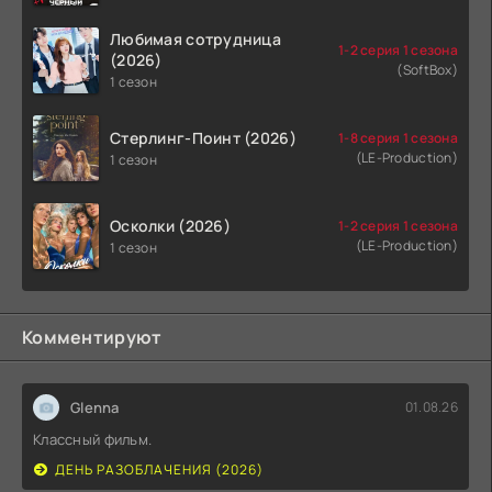
Любимая сотрудница
1-2 серия 1 сезона
(2026)
(SoftBox)
1 сезон
Стерлинг-Поинт (2026)
1-8 серия 1 сезона
(LE-Production)
1 сезон
Осколки (2026)
1-2 серия 1 сезона
(LE-Production)
1 сезон
Комментируют
Glenna
01.08.26
Классный фильм.
ДЕНЬ РАЗОБЛАЧЕНИЯ (2026)