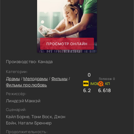
ПРОСМОТР ОНЛАЙН
Производство: Канада
Категории:
0
Драмы
/
Мелодрамы
/
Фильмы
/
Голосов:
0
Фильмы про любовь
6.2
6.618
Режиссёр:
Линдсэй Маккэй
Сценарий:
Кайл Борне, Тони Воск, Джон
Бэйн, Натали Бреннер
Продолжительность: