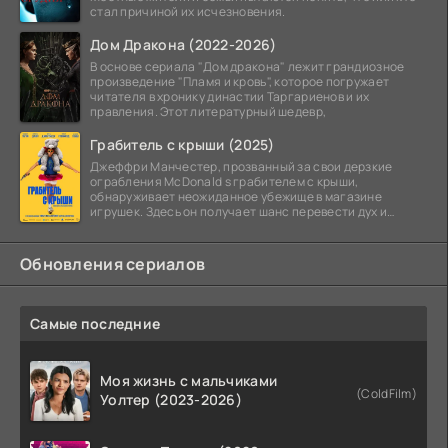
стал причиной их исчезновения.
Дом Дракона (2022-2026)
В основе сериала "Дом дракона" лежит грандиозное
произведение "Пламя и кровь", которое погружает
читателя в хронику династии Таргариенов и их
правления. Этот литературный шедевр,
Грабитель с крыши (2025)
Джеффри Манчестер, прозванный за свои дерзкие
ограбления McDonald s грабителем с крыши,
обнаруживает неожиданное убежище в магазине
игрушек. Здесь он получает шанс перевести дух и
залечь на дно. Но
Обновления сериалов
Самые последние
Моя жизнь с мальчиками
(ColdFilm)
Уолтер (2023-2026)