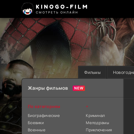
KINOGO-FILM
СМОТРЕТЬ ОНЛАЙН
Фильмы
Новогодн
Жанры фильмов
По категориям
+
Биографические
Криминал
Боевики
Мелодрамы
Военные
Приключения