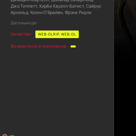
Джо Типпетт, Кирби Хауэлл-Батист, Сайрус
Арнольд, Колин О’Брайен, Фрэнк Ридли
Дата выхода:
Качество:
WEB-DLRIP, WEB-DL
Возрастное ограничение: