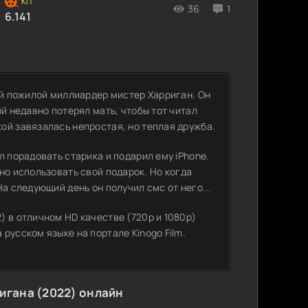
36
1
6.141
ий пожилой миллиардер мистер Харриган. Он
й недавно потерял мать, чтобы тот читал
ой завязалась непростая, но теплая дружба.
л порадовать старика и подарил ему iPhone.
но использовать свой подарок. Но когда
а следующий день он получил смс от него...
 в отличном HD качестве (720p и 1080p)
русском языке на портале Kinogo Film.
игана (2022) онлайн