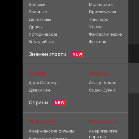
Боевики
Мелодрамы
Военные
Приключения
Детективы
Триллеры
Драмы
Ужасы
Исторические
Фантастические
Комедийные
Фэнтези
Знаменитости
Актеры
Актрисы
Адам Сэндлер
Ана де Армас
Джеки Чан
Сидни Суини
Страны
По фильмам
По сериалам
Американские фильмы
Американские
сериалы
Британские фильмы