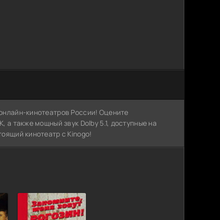
х онлайн-кинотеатров России! Оцените
, а также мощный звук Dolby 5.1, доступные на
тоящий кинотеатр с Kinogo!