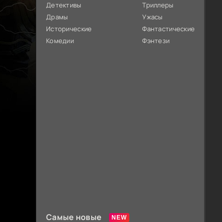
Детективы
Триллеры
Драмы
Ужасы
Исторические
Фантастические
Комедии
Фэнтези
Самые новые