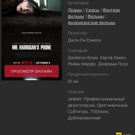
Категории:
Драмы
/
Ужасы
/
Фэнтези
фильмы
/
Фильмы
/
Американские фильмы
Режиссёр:
Джон Ли Хэнкок
Сценарий:
Джейсон Блум, Карла Хэкен,
Райан Мерфи, Джереми Голд
ПРОСМОТР ОНЛАЙН
Продолжительность:
01:44
Озвучка:
Jaskier, Профессиональный
двухголосый, Оригинальный,
Субтитры, TVShows,
Дублированный