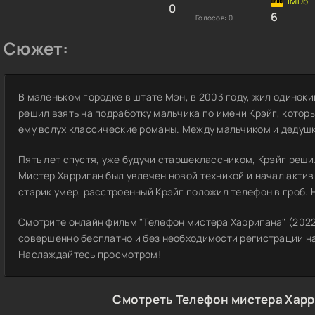
0
6
Голосов:
0
Сюжет:
В маленьком городке в штате Мэн, в 2003 году, жил одинок
решил взять на подработку мальчика по имени Крэйг, которы
ему вслух классические романы. Между мальчиком и дедушк
Пять лет спустя, уже будучи старшеклассником, Крэйг реши
Мистер Харриган был увлечен новой техникой и начал актив
старик умер, расстроенный Крэйг положил телефон в гроб. Н
Смотрите онлайн фильм "Телефон мистера Харригана" (2022)
совершенно бесплатно и без необходимости регистрации на 
Наслаждайтесь просмотром!
Смотреть Телефон мистера Харр