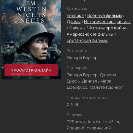
Категории:
Боевики
/
Военные фильмы
/
Драмы
/
Исторические фильмы
/
Фильмы
/
Фильмы про войну
/
Американские фильмы
/
Британские фильмы
Режиссёр:
Эдвард Бергер
Сценарий:
ПРОСМОТР ОНЛАЙН
Эдвард Бергер, Даниэль
Брюль, Даниэль Марк
Дрейфусс, Мальте Грюнерт
Продолжительность:
02:28
Озвучка:
TVShows, Jaskier, LostFilm,
Яроцкий, Украинский,