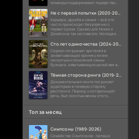
команды поддерживают лидерство
Скотта Саммерса, и сам Циклоп
испытывает давление от новой роли.
Не с первой попытки (2020-2026)
В
Карьера, дружба и семья — всё это
часто происходит безупречно с
первого раза. Однако для Никки и
Джейсона так не повезло. Молодая
пара несколько лет подряд пыталась
стать родителями, но все их
Сто лет одиночества (2024-2026)
Сериал погружает зрителей в
захватывающую хронику жизни
нескольких поколений семьи
Буэндиа, охватывающую целый век в
Латинской Америке — от
постколониальных 1820-х до бурных
Тёмная сторона ринга (2019-2026)
1920-х.
Документальная лента погружает
аудиторию в теневую сторону
рестлинга. Период, о котором идёт
речь, был золотым веком этого
зрелища. Однако внимание авторов
приковано не к триумфам, а к
скандалам и
Топ за месяц
Симпсоны (1989-2026)
Семейство Симпсонов - папаша