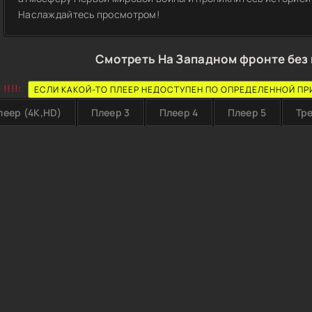
Наслаждайтесь просмотром!
Смотреть На Западном фронте без 
!!!!:
ЕСЛИ КАКОЙ-ТО ПЛЕЕР НЕДОСТУПЕН ПО ОПРЕДЕЛЕННОЙ ПР
леер (4K,HD)
Плеер 3
Плеер 4
Плеер 5
Тр