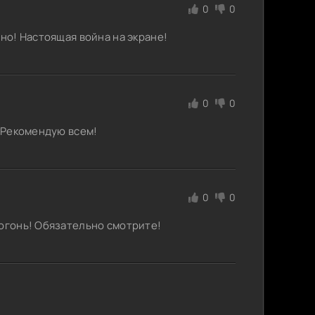
0
0
нно! Настоящая война на экране!
0
0
. Рекомендую всем!
0
0
 огонь! Обязательно смотрите!