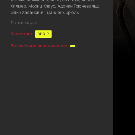
Хилмер, Мориц Клаус, Адриан Грюневальд,
Эдин Хасанович, Даниэль Брюль
Дата выхода:
Качество:
BDRIP
Возрастное ограничение: