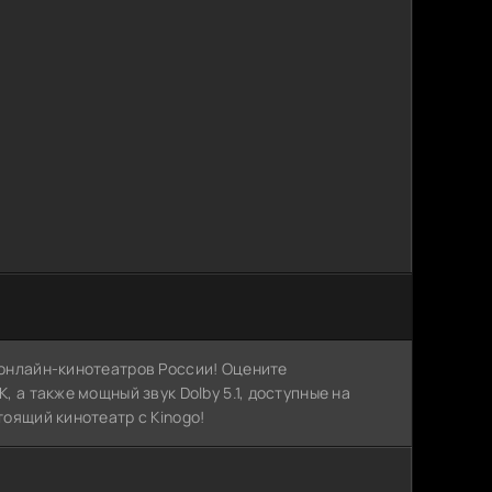
х онлайн-кинотеатров России! Оцените
, а также мощный звук Dolby 5.1, доступные на
тоящий кинотеатр с Kinogo!