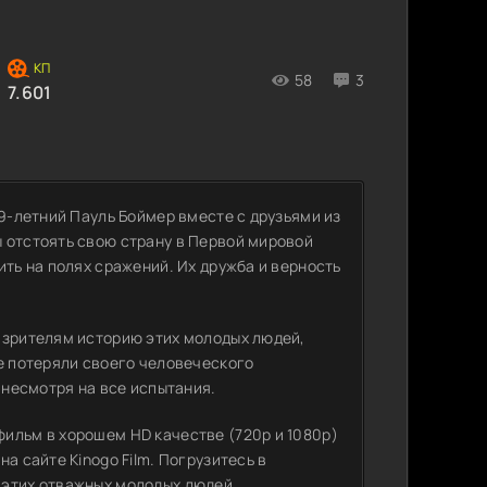
58
3
7.601
19-летний Пауль Боймер вместе с друзьями из
 отстоять свою страну в Первой мировой
ить на полях сражений. Их дружба и верность
 зрителям историю этих молодых людей,
е потеряли своего человеческого
 несмотря на все испытания.
ильм в хорошем HD качестве (720p и 1080p)
а сайте Kinogo Film. Погрузитесь в
 этих отважных молодых людей.