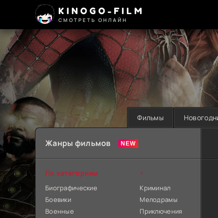
KINOGO-FILM
СМОТРЕТЬ ОНЛАЙН
Фильмы
Новогодн
Жанры фильмов
По категориям
+
Биографические
Криминал
Боевики
Мелодрамы
Военные
Приключения