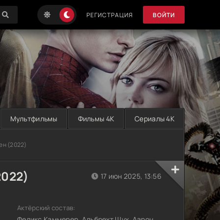
РЕГИСТРАЦИЯ
ВОЙТИ
Мультфильмы
Фильмы 4K
Сериалы 4K
ен (2022)
2022)
17 июн 2025, 13:56
Актёрский состав:
Феликс Каммерер, Альбрехт Шух, Аарон