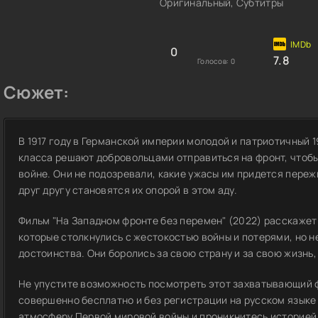
Оригинальный, Субтитры
0
7.8
Голосов:
0
Сюжет:
В 1917 году в Германской империи молодой и патриотичный 
класса решают добровольцами отправиться на фронт, чтобы
войне. Они не подозревали, какие ужасы им придется переж
друг другу становятся их опорой в этом аду.
Фильм "На Западном фронте без перемен" (2022) расскажет
которые столкнулись с жестокостью войны и потерями, но н
достоинства. Они боролись за свою страну и за свою жизнь,
Не упустите возможность посмотреть этот захватывающий ф
совершенно бесплатно и без регистрации на русском языке н
атмосферу Первой мировой войны и проникнитесь историей