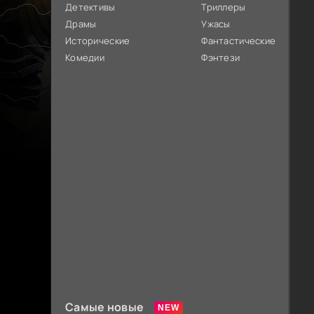
Детективы
Триллеры
Драмы
Ужасы
Исторические
Фантастические
Комедии
Фэнтези
Самые новые