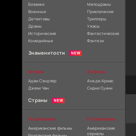
Боевики
Мелодрамы
Военные
Приключения
Детективы
Триллеры
Драмы
Ужасы
Исторические
Фантастические
Комедийные
Фэнтези
Знаменитости
Актеры
Актрисы
Адам Сэндлер
Ана де Армас
Джеки Чан
Сидни Суини
Страны
По фильмам
По сериалам
Американские фильмы
Американские
сериалы
Британские фильмы