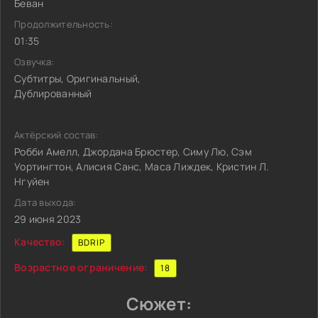
Беван
Продолжительность:
01:35
Озвучка:
Субтитры, Оригинальный,
Дублированный
Актёрский состав:
Робби Амелл, Джордана Брюстер, Симу Лю, Сэм
Уортингтон, Алисия Санс, Маса Лиждек, Кристин Л.
Нгуйен
Дата выхода:
29 июня 2023
Качество:
BDRIP
Возрастное ограничение:
18
Сюжет: