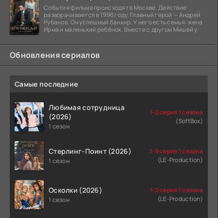
События фильма происходят в Москве. Действие
разворачивается в 1996 году. Главный герой — Андрей
Рубанов. Он успешный банкир. У него есть семья: жена
Ирма и маленький ребёнок. Вместе с другом Мишей у
Обновления сериалов
Самые последние
Любимая сотрудница
1-2 серия 1 сезона
(2026)
(SoftBox)
1 сезон
Стерлинг-Поинт (2026)
1-8 серия 1 сезона
(LE-Production)
1 сезон
Осколки (2026)
1-2 серия 1 сезона
(LE-Production)
1 сезон