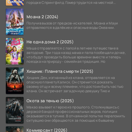
городке Спрингфилд. Гомер трудится на местной
атомной
Моана 2 (2024)
Получив вызов от предков-искателей, Моана и Мауи
отправляются в далёкие и опасные воды Океании.
Не одна дома 2 (2025)
Маша отправляется с папой в летнее путешествие в
автодоме. Три года назад мама и папа пообещали дочке,
что будут проводить больше времени вместе и теперь
поездка на природу - семейная традиция. Но
Хищник: Планета смерти (2025)
Хищник Дек, изгнанный из клана, отправляется на
опасную планету Калиск. Он стремится доказать
своему отцу и всему племени, что достоин быть частью
клана. Он встречает загадочную девушку Тию и
Охота за тенью (2025)
Макао взывает к герою из прошлого. Столкнувшись с
дерзкой бандой профессиональных воров, полиция
оказывается в тупике. В отчаянной попытке переломить
ситуацию они обращаются за помощью к бывшему
Коммерсант (2026)