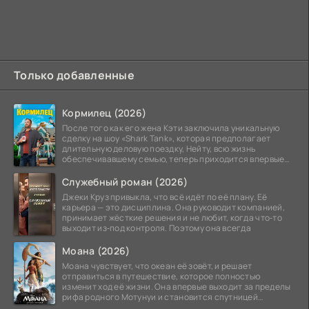
Только добавленные
Кормилец (2026)
После того как его жена Кэти заключила уникальную
сделку на шоу «Shark Tank», которая предполагает
длительную деловую поездку, Нейту, всю жизнь
обеспечивавшему семью, теперь приходится впервые
стать
Служебный роман (2026)
Джеки Круз привыкла, что всё идёт по её плану. Её
карьера — это дисциплина. Она руководит компанией,
принимает жёсткие решения и не любит, когда что‑то
выходит из‑под контроля. Поэтому она всегда
Моана (2026)
Моана чувствует, что океан её зовёт, и решает
отправиться в путешествие, которое полностью
изменит ход её жизни. Она впервые выходит за пределы
рифа родного Мотунуи и становится спутницей
знаменитого