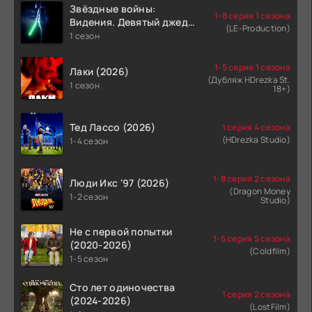
Звёздные войны:
1-8 серия 1 сезона
Видения. Девятый джедай
(LE-Production)
(2026)
1 сезон
1-5 серия 1 сезона
Лаки (2026)
(Дубляж HDrezka St.
1 сезон
18+)
Тед Лассо (2026)
1 серия 4 сезона
(HDrezka Studio)
1-4 сезон
1-8 серия 2 сезона
Люди Икс '97 (2026)
(Dragon Money
1-2 сезон
Studio)
Не с первой попытки
1-5 серия 5 сезона
(2020-2026)
(Coldfilm)
1-5 сезон
Сто лет одиночества
1 серия 2 сезона
(2024-2026)
(LostFilm)