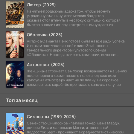
Люгер (2025)
Нанятые продажным адвокатом, чтобы вернуть
украденную машину, двое мелких бандитов
оказываются втянуты в жестокую ситуацию, которая
быстро выходит из-под контроля и вынуждает их
вступить в brutalное
Оболочка (2025)
Актриса Саманта Лейк готова была на всё ради успеха.
И он сам постучался к ней в лице Зои Шэннон,
генерального директора культового бренда
«Оболочка». Но когда клиенты компании, включая
восходящую
Астронавт (2025)
Женщина-астронавт Сэм Уокер возвращается на Землю
после первого космического полёта, однако вход
капсулы в атмосферу идёт не по плану. На короткое
время связь с кораблём пропадает, капсула получает
Топ за месяц
Симпсоны (1989-2026)
Семейство Симпсонов - папаша Гомер, мама Мардж,
дочери Лиза и маленькая Мэгги, и несносный
подросток Барт - проживают в среднестатистическом