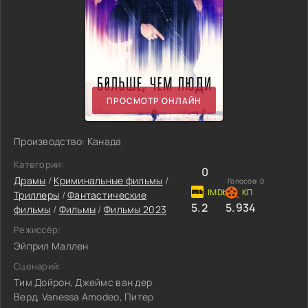
ПРОСМОТР ОНЛАЙН
Производство: Канада
Категории:
0
Драмы
/
Криминальные фильмы
/
Голосов:
0
Триллеры
/
Фантастические
5.2
5.934
фильмы
/
Фильмы
/
Фильмы 2023
Режиссёр:
Эйприл Маллен
Сценарий:
Тим Дойрон, Джеймс ван дер
Верд, Vanessa Amodeo, Питер