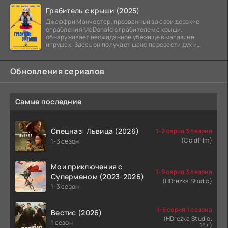
Грабитель с крыши (2025)
Джеффри Манчестер, прозванный за свои дерзкие
ограбления McDonald s грабителем с крыши,
обнаруживает неожиданное убежище в магазине
игрушек. Здесь он получает шанс перевести дух и
залечь на дно. Но
Обновления сериалов
Самые последние
Спецназ: Львица (2026)
1-2 серия 3 сезона
(ColdFilm)
1-3 сезон
Мои приключения с
1-9 серия 3 сезона
Суперменом (2023-2026)
(HDrezka Studio)
1-3 сезон
1-6 серия 1 сезона
Вестис (2026)
(HDrezka Studio.
1 сезон
18+)