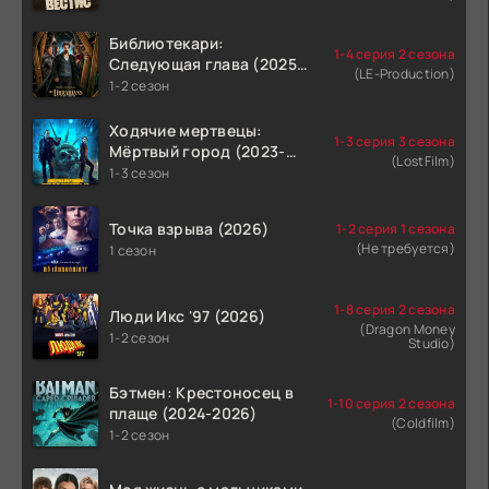
Библиотекари:
1-4 серия 2 сезона
Следующая глава (2025-
(LE-Production)
2026)
1-2 сезон
Ходячие мертвецы:
1-3 серия 3 сезона
Мёртвый город (2023-
(LostFilm)
2026)
1-3 сезон
Точка взрыва (2026)
1-2 серия 1 сезона
(Не требуется)
1 сезон
1-8 серия 2 сезона
Люди Икс '97 (2026)
(Dragon Money
1-2 сезон
Studio)
Бэтмен: Крестоносец в
1-10 серия 2 сезона
плаще (2024-2026)
(Coldfilm)
1-2 сезон