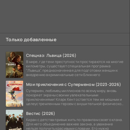
Только добавленные
Спецназ: Львица (2026)
В мире, где тени преступности простираются на многие
километры, существует специальная программа
"Львица", предназначенная для подготовки женщин к
внедрению в криминальные сети Ближнего
Мои приключения с Суперменом (2023-2026)
Супермен, любимец миллионов по всему миру, вновь
покоряет экраны своими увлекательными
приключениями! Кларк Кент остается тем же мощным и
целеустремленным героем с внушительной физической
подготовкой.
Вестис (2026)
Киран с детства привык жить по правилам своего клана.
Для него объединение важнее закона, а уважение
нельзя получить красивыми словами. Его нужно