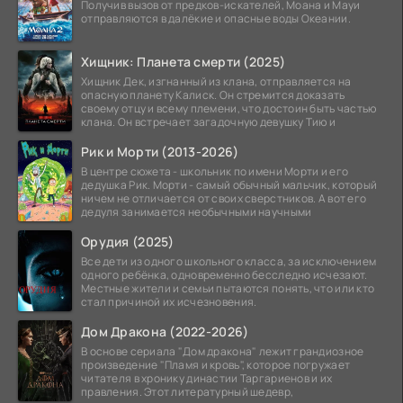
Получив вызов от предков-искателей, Моана и Мауи
отправляются в далёкие и опасные воды Океании.
Хищник: Планета смерти (2025)
Хищник Дек, изгнанный из клана, отправляется на
опасную планету Калиск. Он стремится доказать
своему отцу и всему племени, что достоин быть частью
клана. Он встречает загадочную девушку Тию и
Рик и Морти (2013-2026)
В центре сюжета - школьник по имени Морти и его
дедушка Рик. Морти - самый обычный мальчик, который
ничем не отличается от своих сверстников. А вот его
дедуля занимается необычными научными
Орудия (2025)
Все дети из одного школьного класса, за исключением
одного ребёнка, одновременно бесследно исчезают.
Местные жители и семьи пытаются понять, что или кто
стал причиной их исчезновения.
Дом Дракона (2022-2026)
В основе сериала "Дом дракона" лежит грандиозное
произведение "Пламя и кровь", которое погружает
читателя в хронику династии Таргариенов и их
правления. Этот литературный шедевр,