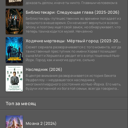
доказать делом, иначе ты никто. Главным человеком в
Библиотекари: Следующая глава (2025-2026)
Библиотекарь-путешественник во времени попадает из
прошлого в наше время. Он не может вернуться в свою
эпоху, и поэтому ищет свой замок, но обнаруживает, что
теперь там находится музей. Нечаянно
Ходячие мертвецы: Мёртвый город (2023-2026)
Сюжет сериала разворачивается с того момента, когда
таинственный преступник по имени Хорват похищает
сына Мэгги Хершела и уводит его в опустошенный Нью-
Йорк. Город, как и многие другие, сильно
Наследник (2026)
В центре внимания разворачивается история Бекета
Редфеллоу — неудавшегося наследника
многомиллиардного состояния из Нью-Йорка. Его мать,
будучи изгнанной из богатой семьи, всегда говорила
ему, что их
Топ за месяц
Моана 2 (2024)