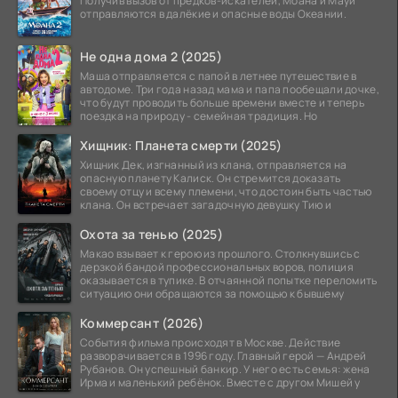
Получив вызов от предков-искателей, Моана и Мауи
отправляются в далёкие и опасные воды Океании.
Не одна дома 2 (2025)
Маша отправляется с папой в летнее путешествие в
автодоме. Три года назад мама и папа пообещали дочке,
что будут проводить больше времени вместе и теперь
поездка на природу - семейная традиция. Но
Хищник: Планета смерти (2025)
Хищник Дек, изгнанный из клана, отправляется на
опасную планету Калиск. Он стремится доказать
своему отцу и всему племени, что достоин быть частью
клана. Он встречает загадочную девушку Тию и
Охота за тенью (2025)
Макао взывает к герою из прошлого. Столкнувшись с
дерзкой бандой профессиональных воров, полиция
оказывается в тупике. В отчаянной попытке переломить
ситуацию они обращаются за помощью к бывшему
Коммерсант (2026)
События фильма происходят в Москве. Действие
разворачивается в 1996 году. Главный герой — Андрей
Рубанов. Он успешный банкир. У него есть семья: жена
Ирма и маленький ребёнок. Вместе с другом Мишей у