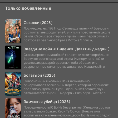
Только добавленные
Осколки (2026)
Лос-Анджелес, 1981 год. Семнадцатилетний Брет, сын
состоятельных родителей, учится в престижной школе
Бакли. Своим характером и привычками герой отчасти
повторяет реального Брета Истона Эллиса,
Звёздные войны: Видения. Девятый джедай (2026)
Сквозь просторы далёкой галактики летит корабль, на
борту которого Кара и её отряд. Им поручено найти
уцелевших рыцарей ордена, чтобы объединить
разрозненные силы против диктатора Наваама. Его
Богатыри (2026)
Современный школьник Ваня неожиданно
обнаруживает волшебный портал, который переносит
его в эпоху Древней Руси. Здесь он встречает двух
отважных богатырей — Фёдора и Ратибора. Вместе с
ними Ване
Замужняя убийца (2026)
Повседневность Ю Бо На безупречна. Женщина состоит
в счастливом браке с Квон Тэ Соном. Вместе они
воспитывают маленькую принцессу. Бо На чутко следит