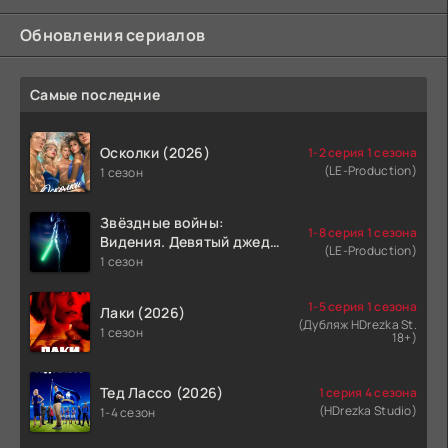
Обновления сериалов
Самые последние
Осколки (2026)
1-2 серия 1 сезона
(LE-Production)
1 сезон
Звёздные войны:
1-8 серия 1 сезона
Видения. Девятый джедай
(LE-Production)
(2026)
1 сезон
1-5 серия 1 сезона
Лаки (2026)
(Дубляж HDrezka St.
1 сезон
18+)
Тед Лассо (2026)
1 серия 4 сезона
(HDrezka Studio)
1-4 сезон