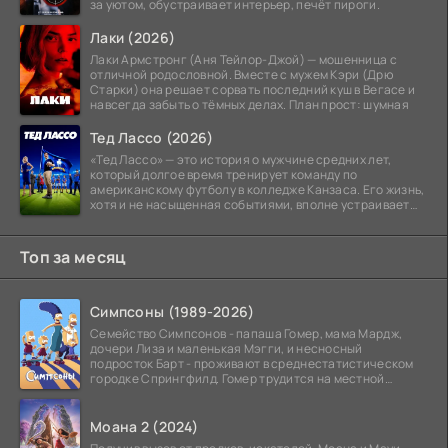
за уютом, обустраивает интерьер, печёт пироги.
Лаки (2026)
Лаки Армстронг (Аня Тейлор-Джой) — мошенница с
отличной родословной. Вместе с мужем Кэри (Дрю
Старки) она решает сорвать последний куш в Вегасе и
навсегда забыть о тёмных делах. План прост: шумная
Тед Лассо (2026)
«Тед Лассо» — это история о мужчине средних лет,
который долгое время тренирует команду по
американскому футболу в колледже Канзаса. Его жизнь,
хотя и не насыщенная событиями, вполне устраивает
его:
Топ за месяц
Симпсоны (1989-2026)
Семейство Симпсонов - папаша Гомер, мама Мардж,
дочери Лиза и маленькая Мэгги, и несносный
подросток Барт - проживают в среднестатистическом
городке Спрингфилд. Гомер трудится на местной
атомной
Моана 2 (2024)