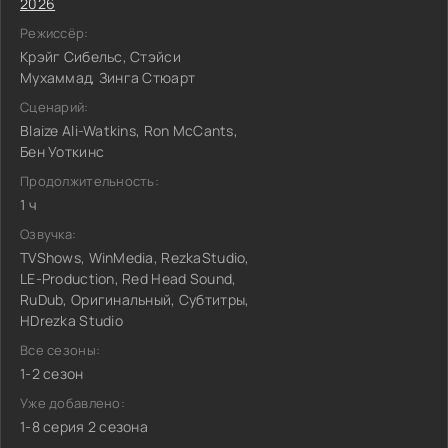
2026
Режиссёр:
Крэйг Сибельс, Стэйси
Мухаммад, Зинга Стюарт
Сценарий:
Blaize Ali-Watkins, Ron McCants,
Бен Уоткинс
Продолжительность:
1 ч
Озвучка:
TVShows, WinMedia, RezkaStudio,
LE-Production, Red Head Sound,
RuDub, Оригинальный, Субтитры,
HDrezka Studio
Все сезоны:
1-2 сезон
Уже добавлено:
1-8 серия 2 сезона