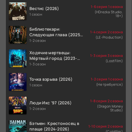
1-6 серия 1 сезона
Вестис (2026)
(HDrezka Studio.
1 сезон
18+)
Библиотекари:
1-4 серия 2 сезона
Следующая глава (2025-
(LE-Production)
2026)
1-2 сезон
Ходячие мертвецы:
1-3 серия 3 сезона
Мёртвый город (2023-
(LostFilm)
2026)
1-3 сезон
Точка взрыва (2026)
1-2 серия 1 сезона
(Не требуется)
1 сезон
1-8 серия 2 сезона
Люди Икс '97 (2026)
(Dragon Money
1-2 сезон
Studio)
Бэтмен: Крестоносец в
1-10 серия 2 сезона
плаще (2024-2026)
(Coldfilm)