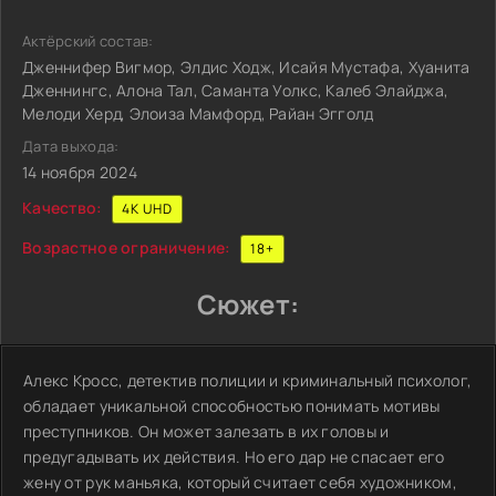
Актёрский состав:
Дженнифер Вигмор, Элдис Ходж, Исайя Мустафа, Хуанита
Дженнингс, Алона Тал, Саманта Уолкс, Калеб Элайджа,
Мелоди Херд, Элоиза Мамфорд, Райан Эгголд
Дата выхода:
14 ноября 2024
Качество:
4K UHD
Возрастное ограничение:
18+
Сюжет:
Алекс Кросс, детектив полиции и криминальный психолог,
обладает уникальной способностью понимать мотивы
преступников. Он может залезать в их головы и
предугадывать их действия. Но его дар не спасает его
жену от рук маньяка, который считает себя художником,