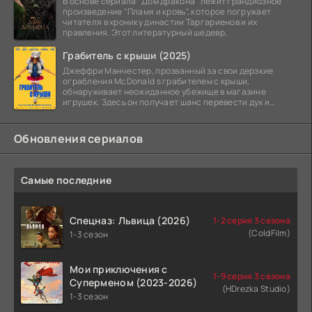
В основе сериала "Дом дракона" лежит грандиозное
произведение "Пламя и кровь", которое погружает
читателя в хронику династии Таргариенов и их
правления. Этот литературный шедевр,
Грабитель с крыши (2025)
Джеффри Манчестер, прозванный за свои дерзкие
ограбления McDonald s грабителем с крыши,
обнаруживает неожиданное убежище в магазине
игрушек. Здесь он получает шанс перевести дух и
залечь на дно. Но
Обновления сериалов
Самые последние
Спецназ: Львица (2026)
1-2 серия 3 сезона
(ColdFilm)
1-3 сезон
Мои приключения с
1-9 серия 3 сезона
Суперменом (2023-2026)
(HDrezka Studio)
1-3 сезон