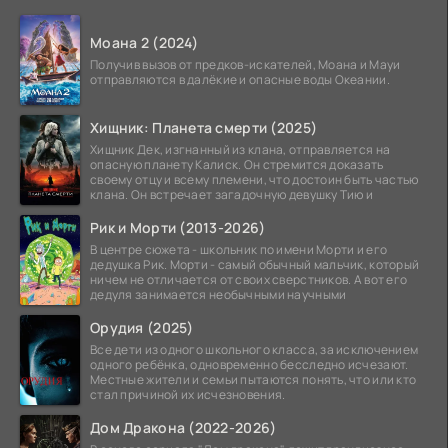
Моана 2 (2024)
Получив вызов от предков-искателей, Моана и Мауи
отправляются в далёкие и опасные воды Океании.
Хищник: Планета смерти (2025)
Хищник Дек, изгнанный из клана, отправляется на
опасную планету Калиск. Он стремится доказать
своему отцу и всему племени, что достоин быть частью
клана. Он встречает загадочную девушку Тию и
Рик и Морти (2013-2026)
В центре сюжета - школьник по имени Морти и его
дедушка Рик. Морти - самый обычный мальчик, который
ничем не отличается от своих сверстников. А вот его
дедуля занимается необычными научными
Орудия (2025)
Все дети из одного школьного класса, за исключением
одного ребёнка, одновременно бесследно исчезают.
Местные жители и семьи пытаются понять, что или кто
стал причиной их исчезновения.
Дом Дракона (2022-2026)