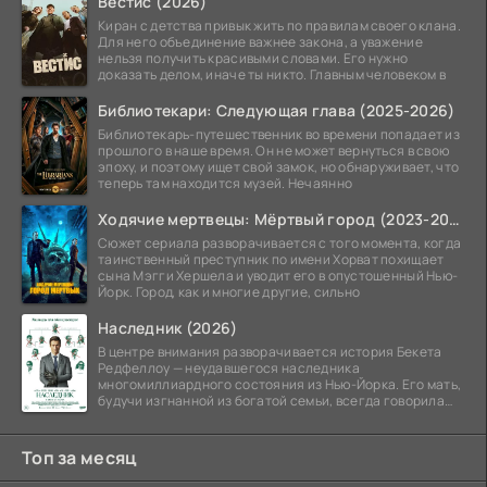
Вестис (2026)
Киран с детства привык жить по правилам своего клана.
Для него объединение важнее закона, а уважение
нельзя получить красивыми словами. Его нужно
доказать делом, иначе ты никто. Главным человеком в
Библиотекари: Следующая глава (2025-2026)
Библиотекарь-путешественник во времени попадает из
прошлого в наше время. Он не может вернуться в свою
эпоху, и поэтому ищет свой замок, но обнаруживает, что
теперь там находится музей. Нечаянно
Ходячие мертвецы: Мёртвый город (2023-2026)
Сюжет сериала разворачивается с того момента, когда
таинственный преступник по имени Хорват похищает
сына Мэгги Хершела и уводит его в опустошенный Нью-
Йорк. Город, как и многие другие, сильно
Наследник (2026)
В центре внимания разворачивается история Бекета
Редфеллоу — неудавшегося наследника
многомиллиардного состояния из Нью-Йорка. Его мать,
будучи изгнанной из богатой семьи, всегда говорила
ему, что их
Топ за месяц