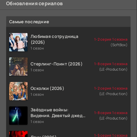
Обновления сериалов
Самые последние
Любимая сотрудница
1-2 серия 1 сезона
(2026)
(SoftBox)
1 сезон
Стерлинг-Поинт (2026)
1-8 серия 1 сезона
(LE-Production)
1 сезон
Осколки (2026)
1-2 серия 1 сезона
(LE-Production)
1 сезон
Звёздные войны:
1-8 серия 1 сезона
Видения. Девятый джедай
(LE-Production)
(2026)
1 сезон
1-5 серия 1 сезона