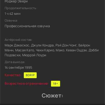
Роджер Эвери
Продолжительность:
1 ч 42 мин
Озвучка:
Профессиональная озвучка
Актёрский состав:
Марк Дакаскос, Джули Кондра, Рэй Дон Чонг, Байрон
Манн, Масая Като, Чеки Карио, Мако, Кеван Оцдзи, Дэбби
Подовски, Мюррэй Лоури
Дата выхода:
14 сентября 1995
Качество:
BDRIP
Возрастное ограничение:
18+
Сюжет: