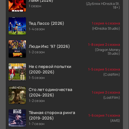
Лаки (2026)
(Дубляж HDrezka St.
1 сезон
18+)
Тед Лассо (2026)
1 серия 4 сезона
(HDrezka Studio)
1-4 сезон
1-8 серия 2 сезона
Люди Икс '97 (2026)
(Dragon Money
1-2 сезон
Studio)
Не с первой попытки
1-5 серия 5 сезона
(2020-2026)
(Coldfilm)
1-5 сезон
Сто лет одиночества
1 серия 2 сезона
(2024-2026)
(LostFilm)
1-2 сезон
Тёмная сторона ринга
1-6 серия 7 сезона
(2019-2026)
(AMS)
1-7 сезон