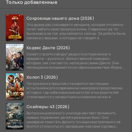
Только добавленные
Сокровище нашего дома (2026)
Эта драма рассказывает о женщине, которая отчаянно
хочет забыть свою прошлую жизнь. Сварна когда-то
была вовсе не той, кем является сейчас. Её работа была
связана с вещами, о которых не говорят в
Кодекс Данте (2026)
Сюжет строится вокруг редкого исторического
предмета — рукописи «Божественной комедии»,
которая, как считается, написана самим Данте. Она
неожиданно оказывается на чёрном рынке Нью-Йорка.
Её покупает
Холоп 3 (2026)
Погружение в прошлое становится настоящим
испытанием для современных мажоров в продолжении
истории, где избалованные дети богатых родителей
сталкиваются с непростыми условиями жизни в
Снайперы-43 (2026)
Выпускница военного училища мечтает применить
навыки поражения целей в реальных боях. Она
намерена помогать фронту точными выстрелами и не
боится столкнуться с кровавыми ужасами суровых
сражений.