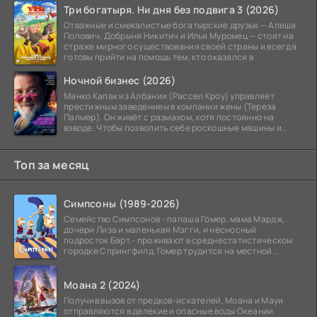
Три богатыря. Ни дня без подвига 3 (2026)
Отважные и смекалистые богатырские друзья — Алеша
Попович, Добрыня Никитич и Илья Муромец — стоят на
страже мирного существования своей страны и всегда
готовы прийти на помощь тем, кто оказался в
Ночной бизнес (2026)
Манко Капак из Албании (Рассел Кроу) управляет
престижным заведением в компании жены (Тереза
Палмер). Он живёт с размахом, хотя постоянно на
взводе. Чтобы позволить себе роскошные машины и
жильё в
Топ за месяц
Симпсоны (1989-2026)
Семейство Симпсонов - папаша Гомер, мама Мардж,
дочери Лиза и маленькая Мэгги, и несносный
подросток Барт - проживают в среднестатистическом
городке Спрингфилд. Гомер трудится на местной
атомной
Моана 2 (2024)
Получив вызов от предков-искателей, Моана и Мауи
отправляются в далёкие и опасные воды Океании.