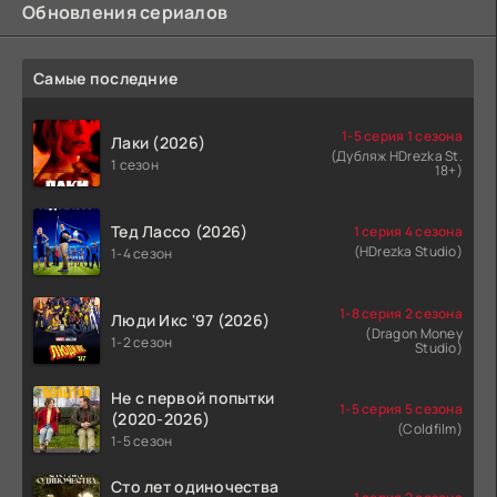
Обновления сериалов
Самые последние
1-5 серия 1 сезона
Лаки (2026)
(Дубляж HDrezka St.
1 сезон
18+)
Тед Лассо (2026)
1 серия 4 сезона
(HDrezka Studio)
1-4 сезон
1-8 серия 2 сезона
Люди Икс '97 (2026)
(Dragon Money
1-2 сезон
Studio)
Не с первой попытки
1-5 серия 5 сезона
(2020-2026)
(Coldfilm)
1-5 сезон
Сто лет одиночества