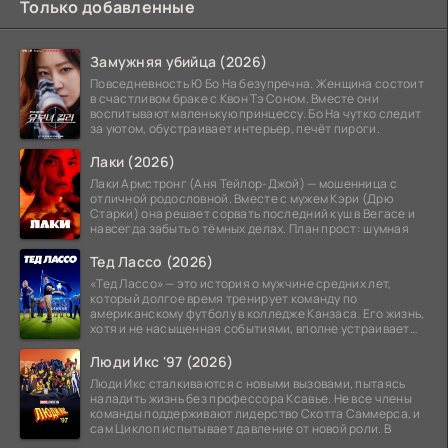
Только добавленные
Замужняя убийца (2026)
Повседневность Ю Бо На безупречна. Женщина состоит
в счастливом браке с Квон Тэ Соном. Вместе они
воспитывают маленькую принцессу. Бо На чутко следит
за уютом, обустраивает интерьер, печёт пироги.
Лаки (2026)
Лаки Армстронг (Аня Тейлор-Джой) — мошенница с
отличной родословной. Вместе с мужем Кэри (Дрю
Старки) она решает сорвать последний куш в Вегасе и
навсегда забыть о тёмных делах. План прост: шумная
Тед Лассо (2026)
«Тед Лассо» — это история о мужчине средних лет,
который долгое время тренирует команду по
американскому футболу в колледже Канзаса. Его жизнь,
хотя и не насыщенная событиями, вполне устраивает
его:
Люди Икс '97 (2026)
Люди Икс сталкиваются с новыми вызовами, пытаясь
наладить жизнь без профессора Ксавье. Не все члены
команды поддерживают лидерство Скотта Саммерса, и
сам Циклоп испытывает давление от новой роли. В