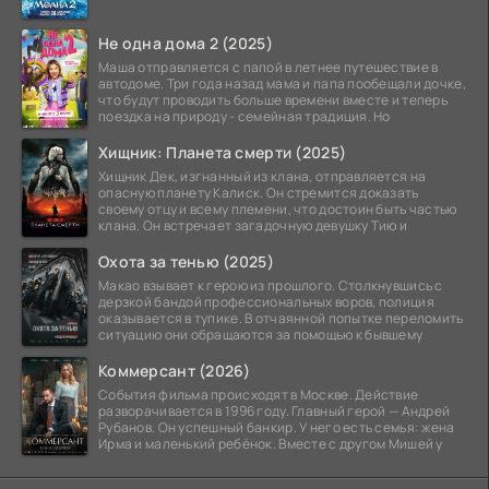
Не одна дома 2 (2025)
Маша отправляется с папой в летнее путешествие в
автодоме. Три года назад мама и папа пообещали дочке,
что будут проводить больше времени вместе и теперь
поездка на природу - семейная традиция. Но
Хищник: Планета смерти (2025)
Хищник Дек, изгнанный из клана, отправляется на
опасную планету Калиск. Он стремится доказать
своему отцу и всему племени, что достоин быть частью
клана. Он встречает загадочную девушку Тию и
Охота за тенью (2025)
Макао взывает к герою из прошлого. Столкнувшись с
дерзкой бандой профессиональных воров, полиция
оказывается в тупике. В отчаянной попытке переломить
ситуацию они обращаются за помощью к бывшему
Коммерсант (2026)
События фильма происходят в Москве. Действие
разворачивается в 1996 году. Главный герой — Андрей
Рубанов. Он успешный банкир. У него есть семья: жена
Ирма и маленький ребёнок. Вместе с другом Мишей у