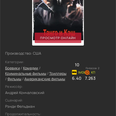
ПРОСМОТР ОНЛАЙН
Производство: США
Категории:
10
Боевики
/
Комедии
/
Голосов:
2
Криминальные фильмы
/
Триллеры
6.40
7.263
/
Фильмы
/
Американские фильмы
Режиссёр:
Андрей Кончаловский
Сценарий:
Рэнди Фельдман
Продолжительность: