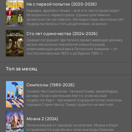
Не с первой попытки (2020-2026)
Карьера, дружба и семья — всё это часто происходит
безупречно с первого раза. Однако для Никки и
Джейсона так не повезло. Молодая пара несколько лет
подряд пыталась стать родителями, но все их
Сто лет одиночества (2024-2026)
Сериал погружает зрителей в захватывающую хронику
жизни нескольких поколений семьи Буэндиа,
охватывающую целый век в Латинской Америке — от
постколониальных 1820-х до бурных 1920-х.
Топ за месяц
Симпсоны (1989-2026)
Семейство Симпсонов - папаша Гомер, мама Мардж,
дочери Лиза и маленькая Мэгги, и несносный
подросток Барт - проживают в среднестатистическом
городке Спрингфилд. Гомер трудится на местной
атомной
Моана 2 (2024)
Получив вызов от предков-искателей, Моана и Мауи
отправляются в далёкие и опасные воды Океании.