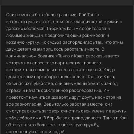
Они не могли быть более разными. Рэй Танго –
интеллектуал и эстет, ценитель классической музыки и
дорогих костюмов. Габриэль Кэш – сорвиголова и
любимец женщин, предпочитающий рок-н-ролл и
кожаную куртку. Но судьба распорядилась так, что этим
двум детективам пришлось работать вместе. В
криминальном боевике «Танго и Кэш» рассказывается
история их непростого партнерства, полного
искрометного юмора и опасных приключений. Когда
влиятельный наркобарон подставляет Танго и Кэша,
обвиняя их в убийстве, они вынуждены бежать из-под
стражи и начать собственное расследование. Им
предстоит научиться доверять друг другу, несмотря на
все разногласия. Ведь только работая вместе, они
смогут раскрыть заговор, очистить свои имена и вернуть
себе доброе имя. В борьбе за справедливость Танго и Кэш
обретут нечто большее – настоящую дружбу,
проверенную огнем и водой.