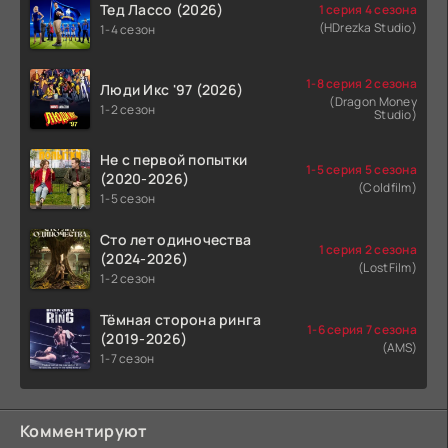
Тед Лассо (2026)
1 серия 4 сезона
(HDrezka Studio)
1-4 сезон
1-8 серия 2 сезона
Люди Икс '97 (2026)
(Dragon Money
1-2 сезон
Studio)
Не с первой попытки
1-5 серия 5 сезона
(2020-2026)
(Coldfilm)
1-5 сезон
Сто лет одиночества
1 серия 2 сезона
(2024-2026)
(LostFilm)
1-2 сезон
Тёмная сторона ринга
1-6 серия 7 сезона
(2019-2026)
(AMS)
1-7 сезон
Комментируют