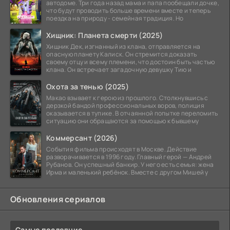
автодоме. Три года назад мама и папа пообещали дочке,
что будут проводить больше времени вместе и теперь
поездка на природу - семейная традиция. Но
Хищник: Планета смерти (2025)
Хищник Дек, изгнанный из клана, отправляется на
опасную планету Калиск. Он стремится доказать
своему отцу и всему племени, что достоин быть частью
клана. Он встречает загадочную девушку Тию и
Охота за тенью (2025)
Макао взывает к герою из прошлого. Столкнувшись с
дерзкой бандой профессиональных воров, полиция
оказывается в тупике. В отчаянной попытке переломить
ситуацию они обращаются за помощью к бывшему
Коммерсант (2026)
События фильма происходят в Москве. Действие
разворачивается в 1996 году. Главный герой — Андрей
Рубанов. Он успешный банкир. У него есть семья: жена
Ирма и маленький ребёнок. Вместе с другом Мишей у
Обновления сериалов
Самые последние