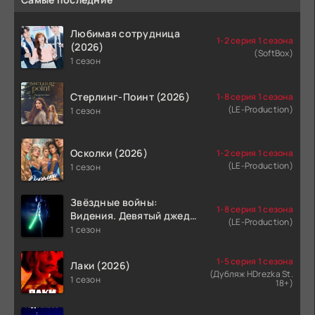
Любимая сотрудница
1-2 серия 1 сезона
(2026)
(SoftBox)
1 сезон
Стерлинг-Поинт (2026)
1-8 серия 1 сезона
(LE-Production)
1 сезон
Осколки (2026)
1-2 серия 1 сезона
(LE-Production)
1 сезон
Звёздные войны:
1-8 серия 1 сезона
Видения. Девятый джедай
(LE-Production)
(2026)
1 сезон
1-5 серия 1 сезона
Лаки (2026)
(Дубляж HDrezka St.
1 сезон
18+)