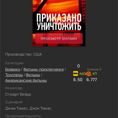
ПРОСМОТР ОНЛАЙН
Производство: США
Категории:
0
Боевики
/
Фильмы-приключения
/
Голосов:
0
Триллеры
/
Фильмы
/
6.50
6.777
Американские фильмы
Режиссёр:
Стюарт Бейрд
Сценарий:
Джим Томас, Джон Томас
Продолжительность: