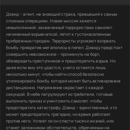
Дэвид – агент, не знающий страха, привыкший к самым
сложным операциям. Новая миссия кажется
невыполнимой: захваченный террористами самолет,
начиненный взрывчаткой, летит к густонаселенным
прибрежным городам. Террористы угрожают взорвать
бомбу, превратив мегаполисы в пепел. Дэвиду предстоит
совершить невозможное – проникнуть на борт,
обезвредить преступников и предотвратить взрыв. Но
даже если ему это удастся, у него остается лишь
несколько минут, чтобы найти способ безопасно
утилизировать бомбу, которая может быть активирована
дистанционно. Напряжение нарастает с каждой
секундой. В небе патрулируют истребители, готовые
выполнить приказ и уничтожить самолет, чтобы
предотвратить катастрофу. Дэвид – единственный, кто
может предотвратить трагедию, но время работает
против него. Успеет ли он спасти тысячи жизней, или
станет заложником обстоятельств, обреченным на