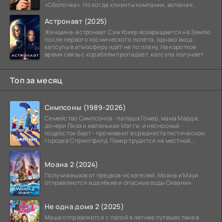
«Оболочка». Но когда клиенты компании, включая
восходящую
Астронавт (2025)
Женщина-астронавт Сэм Уокер возвращается на Землю
после первого космического полёта, однако вход
капсулы в атмосферу идёт не по плану. На короткое
время связь с кораблём пропадает, капсула получает
Топ за месяц
Симпсоны (1989-2026)
Семейство Симпсонов - папаша Гомер, мама Мардж,
дочери Лиза и маленькая Мэгги, и несносный
подросток Барт - проживают в среднестатистическом
городке Спрингфилд. Гомер трудится на местной
атомной
Моана 2 (2024)
Получив вызов от предков-искателей, Моана и Мауи
отправляются в далёкие и опасные воды Океании.
Не одна дома 2 (2025)
Маша отправляется с папой в летнее путешествие в