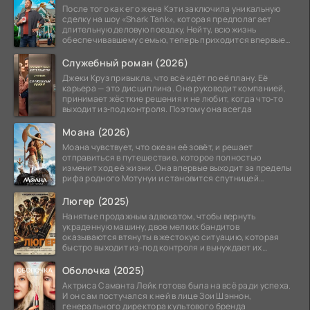
После того как его жена Кэти заключила уникальную
сделку на шоу «Shark Tank», которая предполагает
длительную деловую поездку, Нейту, всю жизнь
обеспечивавшему семью, теперь приходится впервые
стать
Служебный роман (2026)
Джеки Круз привыкла, что всё идёт по её плану. Её
карьера — это дисциплина. Она руководит компанией,
принимает жёсткие решения и не любит, когда что‑то
выходит из‑под контроля. Поэтому она всегда
Моана (2026)
Моана чувствует, что океан её зовёт, и решает
отправиться в путешествие, которое полностью
изменит ход её жизни. Она впервые выходит за пределы
рифа родного Мотунуи и становится спутницей
знаменитого
Люгер (2025)
Нанятые продажным адвокатом, чтобы вернуть
украденную машину, двое мелких бандитов
оказываются втянуты в жестокую ситуацию, которая
быстро выходит из-под контроля и вынуждает их
вступить в brutalное
Оболочка (2025)
Актриса Саманта Лейк готова была на всё ради успеха.
И он сам постучался к ней в лице Зои Шэннон,
генерального директора культового бренда