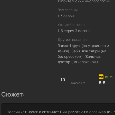
Любительский многоголосый
Все сезоны:
1-3 сезон
Уже добавлено:
1-5 серия 3 сезона
Другие названия:
Завзяті друзі (на украинсокм
языке), Забіяцкія сябры (на
белорусском), Жалынды
достар (на казахском)
10
8.5
Голосов:
2
Сюжет:
Пессимист Чарли и оптимист Пим работают в организации, з