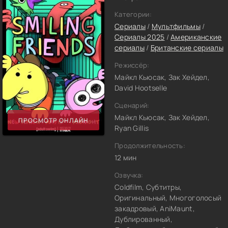
Категории:
Сериалы
/
Мультфильмы
/
Сериалы 2025
/
Американские
сериалы
/
Британские сериалы
Режиссёр:
Майкл Кьюсак, Зак Хейдел,
David Hootselle
Сценарий:
Майкл Кьюсак, Зак Хейдел,
ПРОСМОТР ОНЛАЙН
Ryan Gillis
Продолжительность:
12 мин
Озвучка:
Coldfilm, Субтитры,
Оригинальный, Многоголосый
закадровый, AniMaunt,
Дублированный,