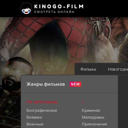
KINOGO-FILM
СМОТРЕТЬ ОНЛАЙН
Фильмы
Новогодн
Жанры фильмов
По категориям
+
Биографические
Криминал
Боевики
Мелодрамы
Военные
Приключения