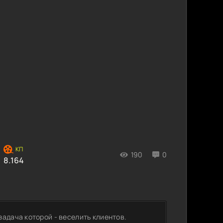
190
0
8.164
адача которой - веселить клиентов.