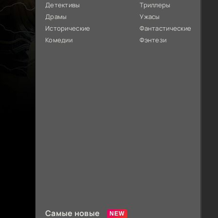
Детективы
Триллеры
Драмы
Ужасы
Исторические
Фантастические
Комедии
Фэнтези
Самые новые