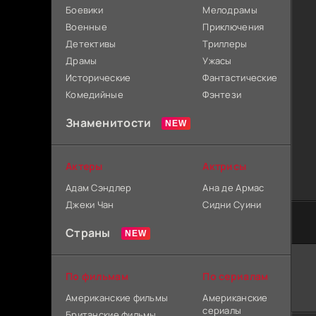
Боевики
Мелодрамы
Военные
Приключения
Детективы
Триллеры
Драмы
Ужасы
Исторические
Фантастические
Комедийные
Фэнтези
Знаменитости
Актеры
Актрисы
Адам Сэндлер
Ана де Армас
Джеки Чан
Сидни Суини
Страны
По фильмам
По сериалам
Американские фильмы
Американские
сериалы
Британские фильмы