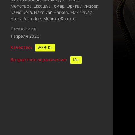
Menchaca, Джошуа Томар, Эрика Линдбек,
David Dore, Hans van Harken, Мик Лауэр,
Harry Partridge, Моника Франко
Дата выхода:
1 апреля 2020
Качество:
WEB-DL
Возрастное ограничение:
18+