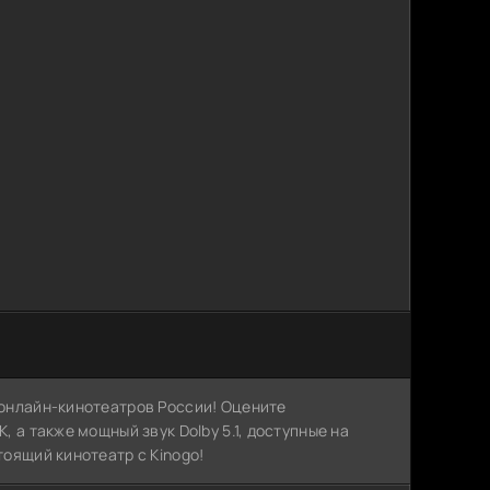
х онлайн-кинотеатров России! Оцените
, а также мощный звук Dolby 5.1, доступные на
тоящий кинотеатр с Kinogo!