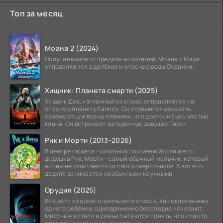
Топ за месяц
Моана 2 (2024)
Получив вызов от предков-искателей, Моана и Мауи
отправляются в далёкие и опасные воды Океании.
Хищник: Планета смерти (2025)
Хищник Дек, изгнанный из клана, отправляется на
опасную планету Калиск. Он стремится доказать
своему отцу и всему племени, что достоин быть частью
клана. Он встречает загадочную девушку Тию и
Рик и Морти (2013-2026)
В центре сюжета - школьник по имени Морти и его
дедушка Рик. Морти - самый обычный мальчик, который
ничем не отличается от своих сверстников. А вот его
дедуля занимается необычными научными
Орудия (2025)
Все дети из одного школьного класса, за исключением
одного ребёнка, одновременно бесследно исчезают.
Местные жители и семьи пытаются понять, что или кто