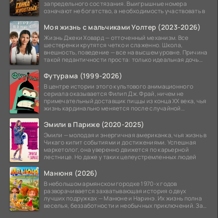
запредельного состязания. Выигрышные номера
означают не богатство, а необходимость участвовать в
Моя жизнь с мальчиками Уолтер (2023-2026)
Жизнь Джеки Ховард — отточенный механизм. Все
шестеренки крутятся четко и слаженно. Школа,
внешность, поведение — все на высшем уровне. Причина
такой педантичности проста: только идеальная дочь
может
Футурама (1999-2026)
В центре истории этого культового анимационного
сериала оказывается Филип Дж. Фрай, ничем не
примечательный доставщик пиццы из конца XX века, чья
жизнь кардинально меняется после случайной
заморозки
Эмили в Париже (2020-2025)
Эмили — молодая и энергичная американка, чья жизнь в
Чикаго кипит событиями и достижениями. Успешная
маркетолог, она уверенно движется по карьерной
лестнице. Но даже у таких целеустремленных людей
Манюня (2026)
В небольшом армянском городке 1970-х годов
разворачивается захватывающая история о двух
лучших подружках — Манюне и Наринэ. Их жизнь полна
веселья, беззаботности и необычных приключений. За
девочками