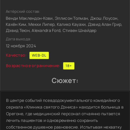
Актёрский состав:
Венди Маклендон-Кови, Эллисон Толман, Джош Лоусон,
Кахён Ким, Мекки Липер, Калико Кауахи, Дэвид Алан Грир,
Дэвид Теюн, Alexandra Ford, Стивен Шнайдер
Дата выхода:
12 ноября 2024
Качество:
WEB-DL
Возрастное ограничение:
18+
Сюжет:
В центре событий псевдодокументального комедийного
сериала «Клиника святого Дэниса» находится больница в
Орегоне, где медицинский персонал отчаянно пытается
лечить пациентов и одновременно сохранить
собственное душевное равновесие. Испытывая нехватку