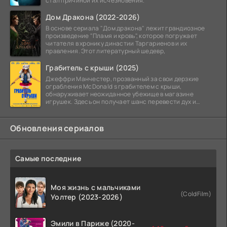
стал причиной их исчезновения.
Дом Дракона (2022-2026)
В основе сериала "Дом дракона" лежит грандиозное
произведение "Пламя и кровь", которое погружает
читателя в хронику династии Таргариенов и их
правления. Этот литературный шедевр,
Грабитель с крыши (2025)
Джеффри Манчестер, прозванный за свои дерзкие
ограбления McDonald s грабителем с крыши,
обнаруживает неожиданное убежище в магазине
игрушек. Здесь он получает шанс перевести дух и
залечь на дно. Но
Обновления сериалов
Самые последние
Моя жизнь с мальчиками
(ColdFilm)
Уолтер (2023-2026)
Эмили в Париже (2020-