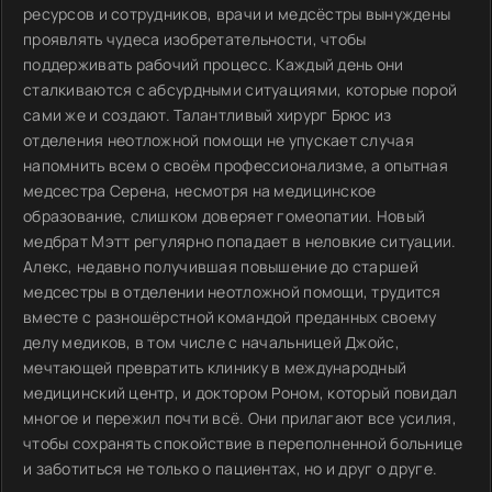
ресурсов и сотрудников, врачи и медсёстры вынуждены
проявлять чудеса изобретательности, чтобы
поддерживать рабочий процесс. Каждый день они
сталкиваются с абсурдными ситуациями, которые порой
сами же и создают. Талантливый хирург Брюс из
отделения неотложной помощи не упускает случая
напомнить всем о своём профессионализме, а опытная
медсестра Серена, несмотря на медицинское
образование, слишком доверяет гомеопатии. Новый
медбрат Мэтт регулярно попадает в неловкие ситуации.
Алекс, недавно получившая повышение до старшей
медсестры в отделении неотложной помощи, трудится
вместе с разношёрстной командой преданных своему
делу медиков, в том числе с начальницей Джойс,
мечтающей превратить клинику в международный
медицинский центр, и доктором Роном, который повидал
многое и пережил почти всё. Они прилагают все усилия,
чтобы сохранять спокойствие в переполненной больнице
и заботиться не только о пациентах, но и друг о друге.