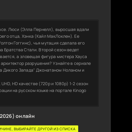
 все. Люси (Элла Пернелл), выросшая вдали
оего отца, Хэнка (Кайл МакЛоклен). Ее
олтон Гоггинс), чья мутация сделала его
а Братства Стали. Второй сезон ведет
ывается, а зловещая фигура мистера Хауса
и архитектор разрушения? Узнайте в сериале
а Дикого Запада" Джонатаном Ноланом и
UHD, HD качестве (720p и 1080p) 1-2 сезон
ации на русском языке на портале Kinogo
-2026) онлайн
ИЧИНЕ, ВЫБИРАЙТЕ ДРУГОЙ ИЗ СПИСКА