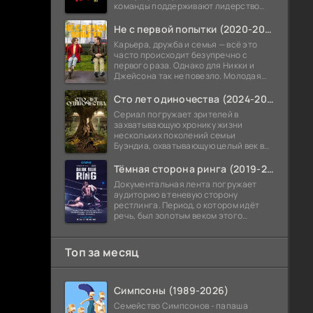
команды поддерживают лидерство
Скотта Саммерса, и сам Циклоп
испытывает давление от новой роли.
Не с первой попытки (2020-2026)
В
Карьера, дружба и семья — всё это
часто происходит безупречно с
первого раза. Однако для Никки и
Джейсона так не повезло. Молодая
пара несколько лет подряд пыталась
стать родителями, но все их
Сто лет одиночества (2024-2026)
Сериал погружает зрителей в
захватывающую хронику жизни
нескольких поколений семьи
Буэндиа, охватывающую целый век в
Латинской Америке — от
постколониальных 1820-х до бурных
Тёмная сторона ринга (2019-2026)
1920-х.
Документальная лента погружает
аудиторию в теневую сторону
рестлинга. Период, о котором идёт
речь, был золотым веком этого
зрелища. Однако внимание авторов
приковано не к триумфам, а к
скандалам и
Топ за месяц
Симпсоны (1989-2026)
Семейство Симпсонов - папаша