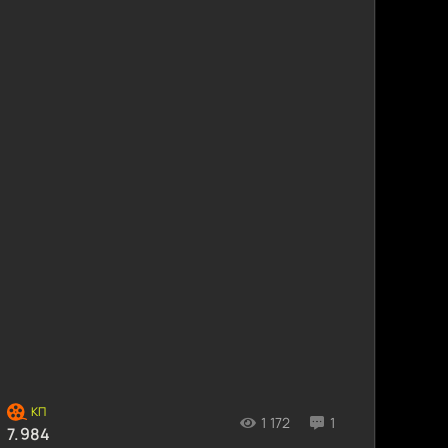
1 172
1
7.984