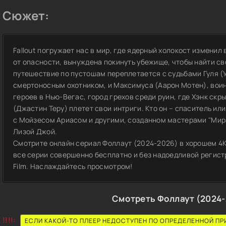
Сюжет:
Fallout погружает нас в мир, где ядерный холокост изменил
от опасности, вынуждена покинуть убежище, чтобы найти св
путешествие по пустошам переплетается с судьбами Гуля (У
смертоносным охотником, и Максимуса (Аарон Мотен), воин
героев в Нью-Вегас, город грехов среди руин, где Хэнк скр
(Джастин Теру) плетет свои интриги. Кто он – спаситель ил
с Мойзесом Ариасом и другими, созданном мастерами "Мир
Лизой Джой.
Смотрите онлайн сериал Фоллаут (2024-2026) в хорошем 4K 
все серии совершенно бесплатно и без надоедливой регистр
Film. Наслаждайтесь просмотром!
Смотреть Фоллаут (2024
!!!!:
ЕСЛИ КАКОЙ-ТО ПЛЕЕР НЕДОСТУПЕН ПО ОПРЕДЕЛЕННОЙ ПР