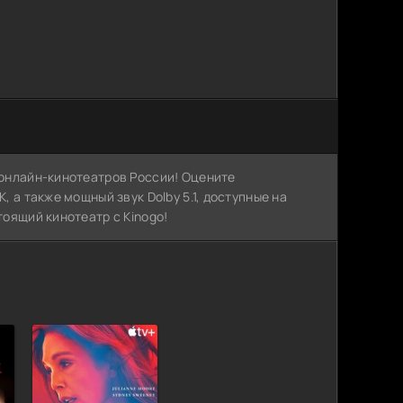
х онлайн-кинотеатров России! Оцените
, а также мощный звук Dolby 5.1, доступные на
тоящий кинотеатр с Kinogo!