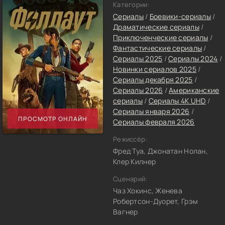
Категории:
Сериалы
/
Боевики-сериалы
/
Драматические сериалы
/
Приключенческие сериалы
/
Фантастические сериалы
/
Сериалы 2025
/
Сериалы 2024
/
Новинки сериалов 2025
/
Сериалы декабря 2025
/
Сериалы 2026
/
Американские
сериалы
/
Сериалы 4K UHD
/
Сериалы января 2026
/
ПРОСМОТР ОНЛАЙН
Сериалы февраля 2026
Режиссёр:
Фред Туа, Джонатан Нолан,
Клер Килнер
Сценарий:
Чаз Хокинс, Женева
Робертсон-Дуорет, Грэм
Вагнер