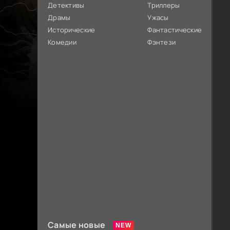
Детективы
Триллеры
Драмы
Ужасы
Исторические
Фантастические
Комедии
Фэнтези
Самые новые