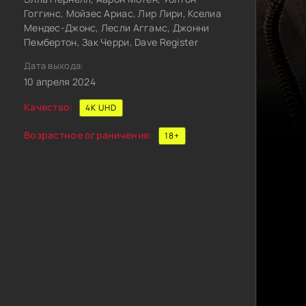
Гоггинс, Мойзес Ариас, Лир Лири, Кселиа
Мендес-Джонс, Лесли Аггамс, Джонни
Пембертон, Зак Черри, Dave Register
Дата выхода:
10 апреля 2024
Качество:
4K UHD
Возрастное ограничение:
18+