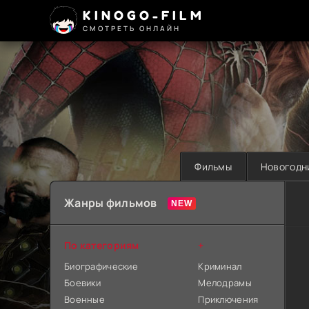
KINOGO-FILM
СМОТРЕТЬ ОНЛАЙН
Фильмы
Новогодн
Жанры фильмов
По категориям
+
Биографические
Криминал
Боевики
Мелодрамы
Военные
Приключения