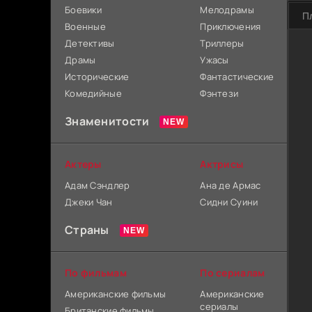
Боевики
Мелодрамы
П
Военные
Приключения
Детективы
Триллеры
Драмы
Ужасы
Исторические
Фантастические
Комедийные
Фэнтези
Знаменитости
Актеры
Актрисы
Адам Сэндлер
Ана де Армас
Джеки Чан
Сидни Суини
Страны
По фильмам
По сериалам
Американские фильмы
Американские
сериалы
Британские фильмы