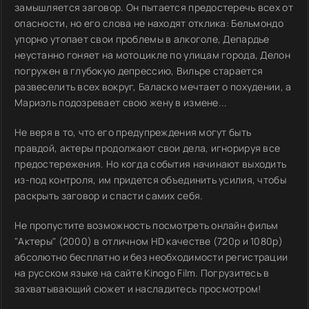
замышляется заговор. Он пытается предостеречь всех от
опасности, но его слова не находят отклика: Бельмондо
упорно утопает свои проблемы в алкоголе, Депардье
неустанно гоняет на мотоцикле по улицам города, Делон
погружен в глубокую депрессию, Вильре старается
развеселить всех вокруг, Баласко мечтает о похудении, а
Мариэль подозревает свою жену в измене...
Не веря в то, что его предупреждения могут быть
правдой, актеры продолжают свои дела, игнорируя все
предостережения. Но когда события начинают выходить
из-под контроля, им придется объединить усилия, чтобы
раскрыть заговор и спасти самих себя.
Не пропустите возможность посмотреть онлайн фильм
"Актеры" (2000) в отличном HD качестве (720p и 1080p)
абсолютно бесплатно и без необходимости регистрации
на русском языке на сайте Kinogo Film. Погрузитесь в
захватывающий сюжет и насладитесь просмотром!