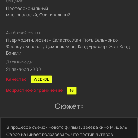
Озвучка:
Профессиональный
многоголосый, Оригинальный
Актёрский состав:
Пьер Ардити, Жозиан Баласко, Жан-Поль Бельмондо,
Франсуа Берлеан, Доминик Блан, Клод Брассёр, Жан-Клод
Бриали
Дата выхода:
21 декабря 2000
Качество:
WEB-DL
Возрастное ограничение:
16
Сюжет:
В процессе съемок нового фильма, звезда кино Мишель
Серро начинает подозревать, что против актеров