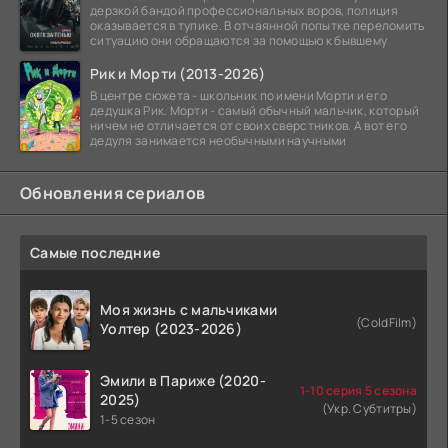
дерзкой бандой профессиональных воров, полиция
оказывается в тупике. В отчаянной попытке переломить
ситуацию они обращаются за помощью к бывшему
Рик и Морти (2013-2026)
В центре сюжета - школьник по имени Морти и его
дедушка Рик. Морти - самый обычный мальчик, который
ничем не отличается от своих сверстников. А вот его
дедуля занимается необычными научными
Обновления сериалов
Самые последние
Моя жизнь с мальчиками
(ColdFilm)
Уолтер (2023-2026)
Эмили в Париже (2020-
1-10 серия 5 сезона
2025)
(Укр. Субтитры)
1-5 сезон