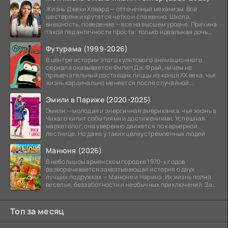
Жизнь Джеки Ховард — отточенный механизм. Все
шестеренки крутятся четко и слаженно. Школа,
внешность, поведение — все на высшем уровне. Причина
такой педантичности проста: только идеальная дочь
может
Футурама (1999-2026)
В центре истории этого культового анимационного
сериала оказывается Филип Дж. Фрай, ничем не
примечательный доставщик пиццы из конца XX века, чья
жизнь кардинально меняется после случайной
заморозки
Эмили в Париже (2020-2025)
Эмили — молодая и энергичная американка, чья жизнь в
Чикаго кипит событиями и достижениями. Успешная
маркетолог, она уверенно движется по карьерной
лестнице. Но даже у таких целеустремленных людей
Манюня (2026)
В небольшом армянском городке 1970-х годов
разворачивается захватывающая история о двух
лучших подружках — Манюне и Наринэ. Их жизнь полна
веселья, беззаботности и необычных приключений. За
девочками
Топ за месяц