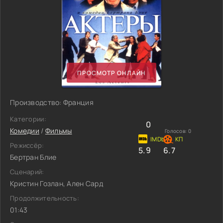
ПРОСМОТР ОНЛАЙН
Производство: Франция
Категории:
0
Комедии
/
Фильмы
Голосов:
0
Режиссёр:
5.9
6.7
Бертран Блие
Сценарий:
Кристин Гозлан, Ален Сард
Продолжительность:
01:43