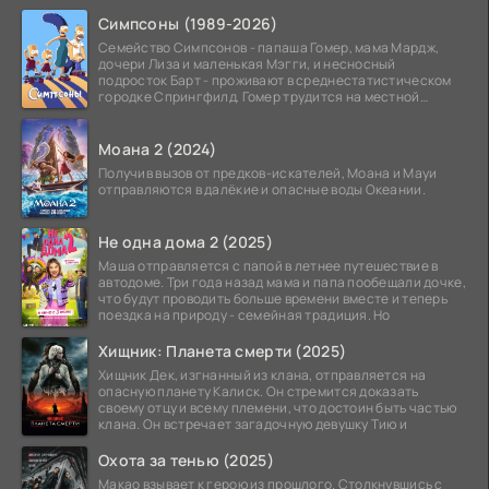
Симпсоны (1989-2026)
Семейство Симпсонов - папаша Гомер, мама Мардж,
дочери Лиза и маленькая Мэгги, и несносный
подросток Барт - проживают в среднестатистическом
городке Спрингфилд. Гомер трудится на местной
атомной
Моана 2 (2024)
Получив вызов от предков-искателей, Моана и Мауи
отправляются в далёкие и опасные воды Океании.
Не одна дома 2 (2025)
Маша отправляется с папой в летнее путешествие в
автодоме. Три года назад мама и папа пообещали дочке,
что будут проводить больше времени вместе и теперь
поездка на природу - семейная традиция. Но
Хищник: Планета смерти (2025)
Хищник Дек, изгнанный из клана, отправляется на
опасную планету Калиск. Он стремится доказать
своему отцу и всему племени, что достоин быть частью
клана. Он встречает загадочную девушку Тию и
Охота за тенью (2025)
Макао взывает к герою из прошлого. Столкнувшись с