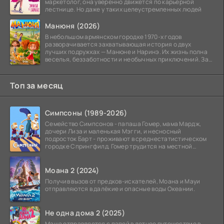
маркетолог, она уверенно движется по карьерной
лестнице. Но даже у таких целеустремленных людей
Манюня (2026)
В небольшом армянском городке 1970-х годов
разворачивается захватывающая история о двух
лучших подружках — Манюне и Наринэ. Их жизнь полна
веселья, беззаботности и необычных приключений. За
девочками
Топ за месяц
Симпсоны (1989-2026)
Семейство Симпсонов - папаша Гомер, мама Мардж,
дочери Лиза и маленькая Мэгги, и несносный
подросток Барт - проживают в среднестатистическом
городке Спрингфилд. Гомер трудится на местной
атомной
Моана 2 (2024)
Получив вызов от предков-искателей, Моана и Мауи
отправляются в далёкие и опасные воды Океании.
Не одна дома 2 (2025)
Маша отправляется с папой в летнее путешествие в