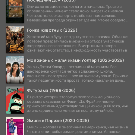
Они даже не заметили, когда это началось. Просто в
определенный момент стало ясно: выбраться нельзя.
Четверо человек заперты в собственном жилище.
Неведомая преграда окружает здание. Что ее создало
—
Гонка животных (2026)
Жестокий мир будущего диктует свои правила. Обычная
лотерея превратилась в механизм отбора участников
запредельного состязания. Выигрышные номера
означают не богатство, а необходимость участвовать в
Моя жизнь с мальчиками Уолтер (2023-2026)
Жизнь Джеки Ховард — отточенный механизм. Все
шестеренки крутятся четко и слаженно. Школа,
внешность, поведение — все на высшем уровне. Причина
такой педантичности проста: только идеальная дочь
может
Футурама (1999-2026)
В центре истории этого культового анимационного
сериала оказывается Филип Дж. Фрай, ничем не
примечательный доставщик пиццы из конца XX века, чья
жизнь кардинально меняется после случайной
заморозки
Эмили в Париже (2020-2025)
Эмили — молодая и энергичная американка, чья жизнь в
Чикаго кипит событиями и достижениями. Успешная