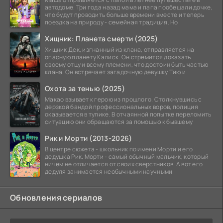
автодоме. Три года назад мама и папа пообещали дочке,
что будут проводить больше времени вместе и теперь
поездка на природу - семейная традиция. Но
Хищник: Планета смерти (2025)
Хищник Дек, изгнанный из клана, отправляется на
опасную планету Калиск. Он стремится доказать
своему отцу и всему племени, что достоин быть частью
клана. Он встречает загадочную девушку Тию и
Охота за тенью (2025)
Макао взывает к герою из прошлого. Столкнувшись с
дерзкой бандой профессиональных воров, полиция
оказывается в тупике. В отчаянной попытке переломить
ситуацию они обращаются за помощью к бывшему
Рик и Морти (2013-2026)
В центре сюжета - школьник по имени Морти и его
дедушка Рик. Морти - самый обычный мальчик, который
ничем не отличается от своих сверстников. А вот его
дедуля занимается необычными научными
Обновления сериалов