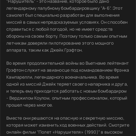
"Нарушитель" - это название, которое было дано
легендарному палубному бомбардировщику "А-6". Этот
самолет был специально разработан для выполнения
миссий в самых непредсказуемых условиях. Он способен
справиться с любой погодой, но не имеет средств
обороны на своем борту. Поэтому только самым опытным
летчикам доверяли пилотирование этого мощного
аппарата, таким как Джейк Грэфтон.
Во время продолжительной войны во Вьетнаме лейтенант
Грэфтон служит на авианосце под командованием Фрэнка
Кампарелли, легендарного военачальника. Во время
одной из миссий Джейк теряет своего напарника и друга,
и теперь ему приходится работать с новым бомбардиром
- Верджилом Коулом, опытным профессионалом, который
прошел через многое.
Вместе они решаются на опасную и секретную миссию,
которая может изменить ход военных действий. Смотрите
онлайн фильм "Полет «Нарушителя» (1990)" в высоком