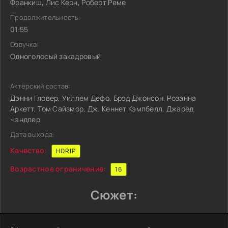
Франкиш, Лис Керн, Роберт Реме
Продолжительность:
01:55
Озвучка:
Одноголосый закадровый
Актёрский состав:
Дэнни Гловер, Уиллем Дефо, Брэд Джонсон, Розанна
Аркетт, Том Сайзмор, Дж. Кеннет Кэмпбелл, Джаред
Чэндлер
Дата выхода:
Качество:
HDRIP
Возрастное ограничение:
16
Сюжет: