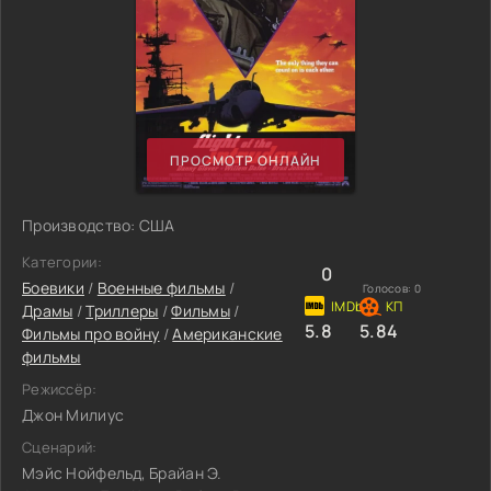
ПРОСМОТР ОНЛАЙН
Производство: США
Категории:
0
Боевики
/
Военные фильмы
/
Голосов:
0
Драмы
/
Триллеры
/
Фильмы
/
5.8
5.84
Фильмы про войну
/
Американские
фильмы
Режиссёр:
Джон Милиус
Сценарий:
Мэйс Нойфельд, Брайан Э.