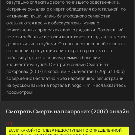
безутешно оплакать своего почившего родственника.
Искренне сожалея о смерти обладателя кристальной, по
их мнению, души, члены благородного семейства
оказываются весьма обескуражены, узнав о
прижизненных проделках своего дядюшки. Поведавший
все эти забавные истории шантажист отнюдь не намерен
держать язык за зубами. Он согласен поспособствовать
сохранению репутации аристократов разве что за
небольшую, по его словам, сумму с большим
количеством нулей. Смотрите онлайн Смерть на
похоронах (2007) в хорошем HD качестве (720p и 1080p)
совершенно бесплатно и без надоедливой регистрации
на русском языке на портале Kinogo Film. Наслаждайтесь
просмотром!
Смотреть Смерть на похоронах (2007) онлайн
!!!!:
ЕСЛИ КАКОЙ-ТО ПЛЕЕР НЕДОСТУПЕН ПО ОПРЕДЕЛЕННОЙ