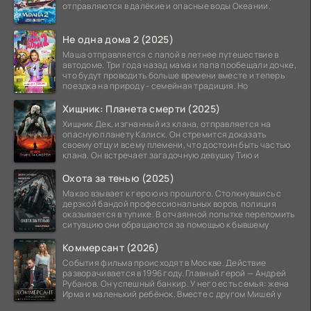
отправляются в далёкие и опасные воды Океании.
Не одна дома 2 (2025)
Маша отправляется с папой в летнее путешествие в
автодоме. Три года назад мама и папа пообещали дочке,
что будут проводить больше времени вместе и теперь
поездка на природу - семейная традиция. Но
Хищник: Планета смерти (2025)
Хищник Дек, изгнанный из клана, отправляется на
опасную планету Калиск. Он стремится доказать
своему отцу и всему племени, что достоин быть частью
клана. Он встречает загадочную девушку Тию и
Охота за тенью (2025)
Макао взывает к герою из прошлого. Столкнувшись с
дерзкой бандой профессиональных воров, полиция
оказывается в тупике. В отчаянной попытке переломить
ситуацию они обращаются за помощью к бывшему
Коммерсант (2026)
События фильма происходят в Москве. Действие
разворачивается в 1996 году. Главный герой — Андрей
Рубанов. Он успешный банкир. У него есть семья: жена
Ирма и маленький ребёнок. Вместе с другом Мишей у