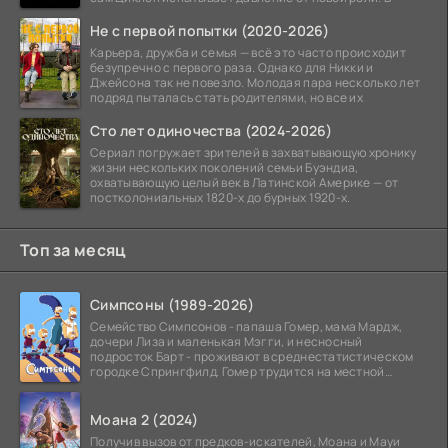
Не с первой попытки (2020-2026)
Карьера, дружба и семья — всё это часто происходит
безупречно с первого раза. Однако для Никки и
Джейсона так не повезло. Молодая пара несколько лет
подряд пыталась стать родителями, но все их
Сто лет одиночества (2024-2026)
Сериал погружает зрителей в захватывающую хронику
жизни нескольких поколений семьи Буэндиа,
охватывающую целый век в Латинской Америке — от
постколониальных 1820-х до бурных 1920-х.
Топ за месяц
Симпсоны (1989-2026)
Семейство Симпсонов - папаша Гомер, мама Мардж,
дочери Лиза и маленькая Мэгги, и несносный
подросток Барт - проживают в среднестатистическом
городке Спрингфилд. Гомер трудится на местной
атомной
Моана 2 (2024)
Получив вызов от предков-искателей, Моана и Мауи