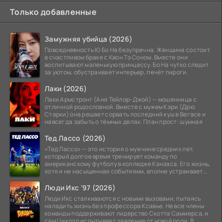
Только добавленные
Замужняя убийца (2026)
Повседневность Ю Бо На безупречна. Женщина состоит
в счастливом браке с Квон Тэ Соном. Вместе они
воспитывают маленькую принцессу. Бо На чутко следит
за уютом, обустраивает интерьер, печёт пироги.
Лаки (2026)
Лаки Армстронг (Аня Тейлор-Джой) — мошенница с
отличной родословной. Вместе с мужем Кэри (Дрю
Старки) она решает сорвать последний куш в Вегасе и
навсегда забыть о тёмных делах. План прост: шумная
Тед Лассо (2026)
«Тед Лассо» — это история о мужчине средних лет,
который долгое время тренирует команду по
американскому футболу в колледже Канзаса. Его жизнь,
хотя и не насыщенная событиями, вполне устраивает
его:
Люди Икс '97 (2026)
Люди Икс сталкиваются с новыми вызовами, пытаясь
наладить жизнь без профессора Ксавье. Не все члены
команды поддерживают лидерство Скотта Саммерса, и
сам Циклоп испытывает давление от новой роли. В