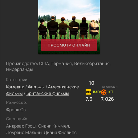
ПРОСМОТР ОНЛАЙН
Производство: США, Германия, Великобритания,
Нидерланды
Категории:
10
Комедии
/
Фильмы
/
Американские
Голосов:
1
фильмы
/
Британские фильмы
7.3
7.026
Режиссёр:
Фрэнк Оз
Сценарий:
Андреас Грош, Сидни Киммел,
Лоуренс Малкин, Диана Филлипс