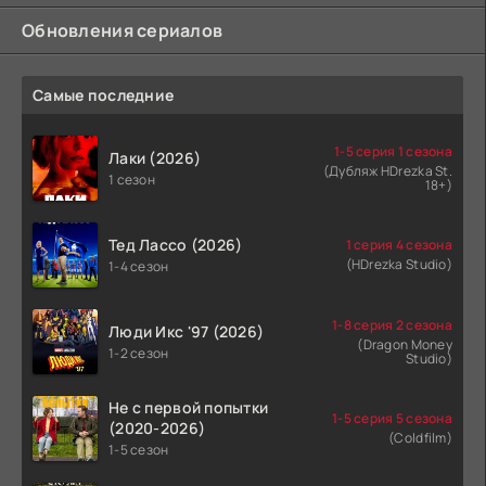
Обновления сериалов
Самые последние
1-5 серия 1 сезона
Лаки (2026)
(Дубляж HDrezka St.
1 сезон
18+)
Тед Лассо (2026)
1 серия 4 сезона
(HDrezka Studio)
1-4 сезон
1-8 серия 2 сезона
Люди Икс '97 (2026)
(Dragon Money
1-2 сезон
Studio)
Не с первой попытки
1-5 серия 5 сезона
(2020-2026)
(Coldfilm)
1-5 сезон