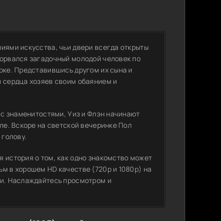
иями искусства, чьи двери всегда открыты
ворвался загадочный молодой человек по
рке. Представившись другом их сына и
л сердца хозяев своим обаянием и
х с знаменитостями, Уиз и Флэн начинают
еле. Вскоре на светской вечеринке Пол
 голову.
 история о том, как одно знакомство может
м в хорошем HD качестве (720p и 1080p) на
ии. Наслаждайтесь просмотром и