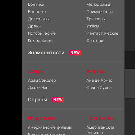
Боевики
Мелодрамы
Военные
Приключения
Детективы
Триллеры
Драмы
Ужасы
Исторические
Фантастические
Комедийные
Фэнтези
Знаменитости
Актеры
Актрисы
Адам Сэндлер
Ана де Армас
Джеки Чан
Сидни Суини
Страны
По фильмам
По сериалам
Американские фильмы
Американские
сериалы
Британские фильмы