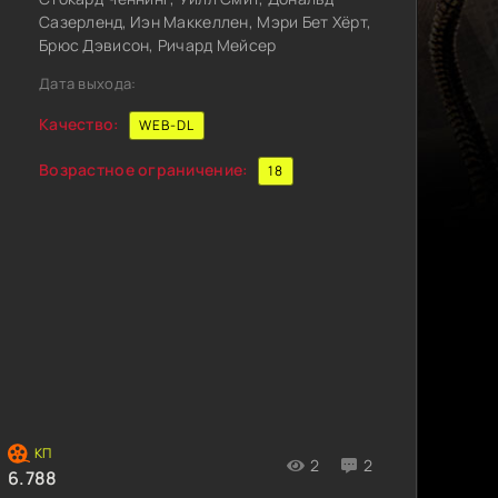
Сазерленд, Иэн Маккеллен, Мэри Бет Хёрт,
Брюс Дэвисон, Ричард Мейсер
Дата выхода:
Качество:
WEB-DL
Возрастное ограничение:
18
2
2
6.788