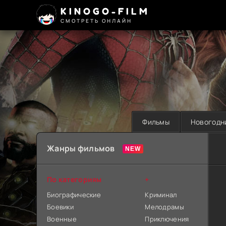
KINOGO-FILM
СМОТРЕТЬ ОНЛАЙН
Фильмы
Новогодн
Жанры фильмов
По категориям
+
Биографические
Криминал
Боевики
Мелодрамы
Военные
Приключения