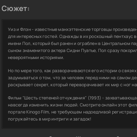
Сюжет:
Уиз и Флэн - известные манхэттенские торговцы произведен
для интересных гостей. Однажды в их роскошный пентхаус 
имени Пол, который был ранен и ограблен в Центральном па
сыном знаменитого актера Сидни Пуатье, Пол сразу покори
невероятными историями.
Но по мере того, как разворачиваются его истории о связя
задумываться о том, что за человек перед ними на самом д
раскрывает секрет, который переворачивает их мир с ног на
Фильм "Шесть степеней отчуждения" (1993) - захватывающая
навсегда изменить жизни людей. Смотрите онлайн этот филь
портале Kinogo Film, не требующем надоедливой регистрац
погружайтесь в мир интриги и загадок!