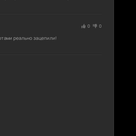
0
0
отами реально зацепили!