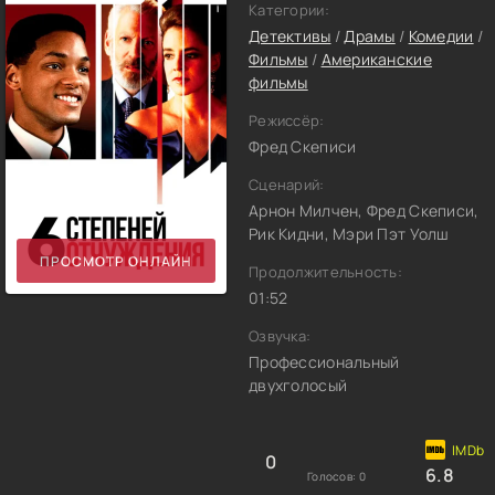
Категории:
Детективы
/
Драмы
/
Комедии
/
Фильмы
/
Американские
фильмы
Режиссёр:
Фред Скеписи
Сценарий:
Арнон Милчен, Фред Скеписи,
Рик Кидни, Мэри Пэт Уолш
ПРОСМОТР ОНЛАЙН
Продолжительность:
01:52
Озвучка:
Профессиональный
двухголосый
0
6.8
Голосов:
0