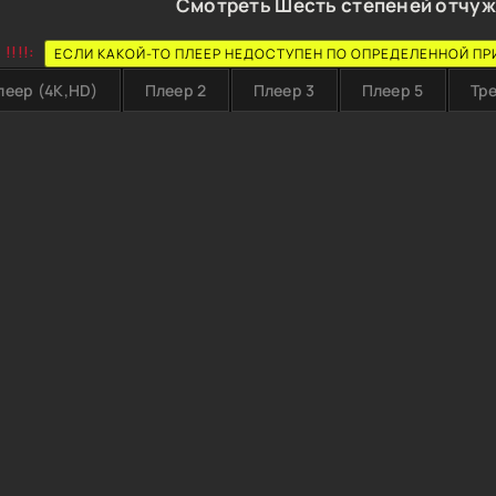
Смотреть Шесть степеней отчуж
!!!!:
ЕСЛИ КАКОЙ-ТО ПЛЕЕР НЕДОСТУПЕН ПО ОПРЕДЕЛЕННОЙ ПР
леер (4K,HD)
Плеер 2
Плеер 3
Плеер 5
Тр