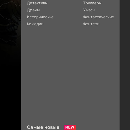
Детективы
Триллеры
Драмы
Ужасы
Исторические
Фантастические
Комедии
Фэнтези
Самые новые