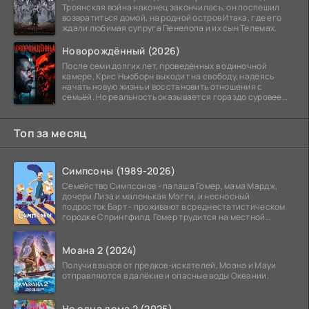
Троянская война наконец закончилась, он поспешил
возвратиться домой, на родной остров Итака, где его
ждали любимая супруга Пенелопа и их сын Телемах.
Новорождённый (2026)
После семи долгих лет, проведённых в одиночной
камере, Крис Ньюборн выходит на свободу, надеясь
начать новую жизнь и восстановить отношения с
семьёй. Но реальность оказывается гораздо суровее
его
Топ за месяц
Симпсоны (1989-2026)
Семейство Симпсонов - папаша Гомер, мама Мардж,
дочери Лиза и маленькая Мэгги, и несносный
подросток Барт - проживают в среднестатистическом
городке Спрингфилд. Гомер трудится на местной
атомной
Моана 2 (2024)
Получив вызов от предков-искателей, Моана и Мауи
отправляются в далёкие и опасные воды Океании.
Не одна дома 2 (2025)