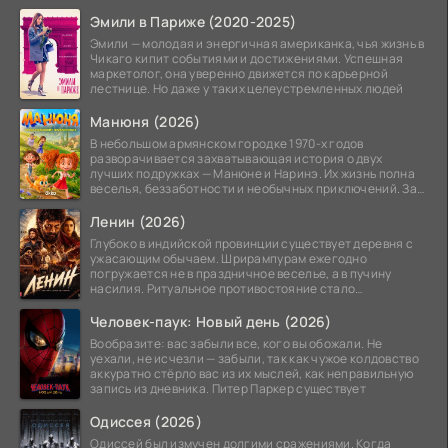
Эмили в Париже (2020-2025)
Эмили — молодая и энергичная американка, чья жизнь в
Чикаго кипит событиями и достижениями. Успешная
маркетолог, она уверенно движется по карьерной
лестнице. Но даже у таких целеустремленных людей
Манюня (2026)
В небольшом армянском городке 1970-х годов
разворачивается захватывающая история о двух
лучших подружках — Манюне и Наринэ. Их жизнь полна
веселья, беззаботности и необычных приключений. За
девочками
Ленин (2026)
Глубоко в индийской провинции существует деревня с
ужасающим обычаем. Шрирампурам ежегодно
погружается не в праздничное веселье, а в пучину
насилия. Ритуальное противостояние стало
обязательной
Человек-паук: Новый день (2026)
Вообразите: вас забыли все, кого вы обожали. Не
уехали, не исчезли — забыли, так как чужое колдовство
аккуратно стёрло вас из их мыслей, как неправильную
запись из дневника. Питер Паркер существует
Одиссея (2026)
Одиссей был измучен долгими сражениями. Когда