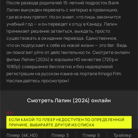
После развода родителей 15-летний подросток Валя
Лапин вынужден переехать с матерью в провинцию,
где все ему претит. Но он знает, что лишь закончится
учебный год — и он переедет к отцу в Канаду. Лапин
принимает решение затаиться, выждать, просто
существовать в ожидании переезда. Единственное,
что он подпускает к себе из новой жизни — это бег. Ведь
он помогает уйти от действительности. Смотрите онлайн
фильм Лапин (2024) в хорошем HD качестве (720p и
1080p) совершенно бесплатно и без надоедливой
регистрации на русском языке на портале Kinogo Film.
Наслаждайтесь просмотром!
Смотреть Лапин (2024) онлайн
!!!!:
ЕСЛИ КАКОЙ-ТО ПЛЕЕР НЕДОСТУПЕН ПО ОПРЕДЕЛЕННОЙ
ПРИЧИНЕ, ВЫБИРАЙТЕ ДРУГОЙ ИЗ СПИСКА
Плеер (4K,HD)
Плеер 3
Плеер 5
Трейлер