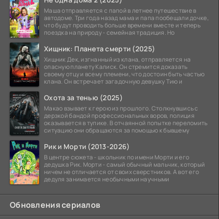
Маша отправляется с папой в летнее путешествие в
автодоме. Три года назад мама и папа пообещали дочке,
что будут проводить больше времени вместе и теперь
поездка на природу - семейная традиция. Но
Хищник: Планета смерти (2025)
Хищник Дек, изгнанный из клана, отправляется на
опасную планету Калиск. Он стремится доказать
своему отцу и всему племени, что достоин быть частью
клана. Он встречает загадочную девушку Тию и
Охота за тенью (2025)
Макао взывает к герою из прошлого. Столкнувшись с
дерзкой бандой профессиональных воров, полиция
оказывается в тупике. В отчаянной попытке переломить
ситуацию они обращаются за помощью к бывшему
Рик и Морти (2013-2026)
В центре сюжета - школьник по имени Морти и его
дедушка Рик. Морти - самый обычный мальчик, который
ничем не отличается от своих сверстников. А вот его
дедуля занимается необычными научными
Обновления сериалов