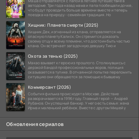
Маша отправляется с папой в летнее путешествие в
автодоме. Три года назад мама и папа пообещали дочке,
что будут проводить больше времени вместе и теперь
поездка на природу - семейная традиция. Но
Хищник: Планета смерти (2025)
Хищник Дек, изгнанный из клана, отправляется на
опасную планету Калиск. Он стремится доказать
своему отцу и всему племени, что достоин быть частью
клана. Он встречает загадочную девушку Тию и
Охота за тенью (2025)
Макао взывает к герою из прошлого. Столкнувшись с
дерзкой бандой профессиональных воров, полиция
оказывается в тупике. В отчаянной попытке переломить
ситуацию они обращаются за помощью к бывшему
Коммерсант (2026)
События фильма происходят в Москве. Действие
разворачивается в 1996 году. Главный герой — Андрей
Рубанов. Он успешный банкир. У него есть семья: жена
Ирма и маленький ребёнок. Вместе с другом Мишей у
Обновления сериалов