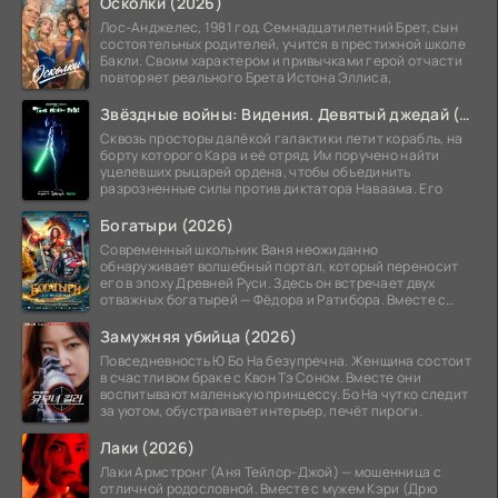
Осколки (2026)
Лос-Анджелес, 1981 год. Семнадцатилетний Брет, сын
состоятельных родителей, учится в престижной школе
Бакли. Своим характером и привычками герой отчасти
повторяет реального Брета Истона Эллиса,
Звёздные войны: Видения. Девятый джедай (2026)
Сквозь просторы далёкой галактики летит корабль, на
борту которого Кара и её отряд. Им поручено найти
уцелевших рыцарей ордена, чтобы объединить
разрозненные силы против диктатора Наваама. Его
Богатыри (2026)
Современный школьник Ваня неожиданно
обнаруживает волшебный портал, который переносит
его в эпоху Древней Руси. Здесь он встречает двух
отважных богатырей — Фёдора и Ратибора. Вместе с
ними Ване
Замужняя убийца (2026)
Повседневность Ю Бо На безупречна. Женщина состоит
в счастливом браке с Квон Тэ Соном. Вместе они
воспитывают маленькую принцессу. Бо На чутко следит
за уютом, обустраивает интерьер, печёт пироги.
Лаки (2026)
Лаки Армстронг (Аня Тейлор-Джой) — мошенница с
отличной родословной. Вместе с мужем Кэри (Дрю