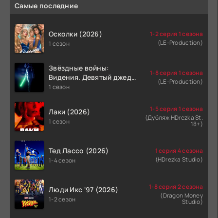
Самые последние
Осколки (2026)
1-2 серия 1 сезона
(LE-Production)
1 сезон
Звёздные войны:
1-8 серия 1 сезона
Видения. Девятый джедай
(LE-Production)
(2026)
1 сезон
1-5 серия 1 сезона
Лаки (2026)
(Дубляж HDrezka St.
1 сезон
18+)
Тед Лассо (2026)
1 серия 4 сезона
(HDrezka Studio)
1-4 сезон
1-8 серия 2 сезона
Люди Икс '97 (2026)
(Dragon Money
1-2 сезон
Studio)