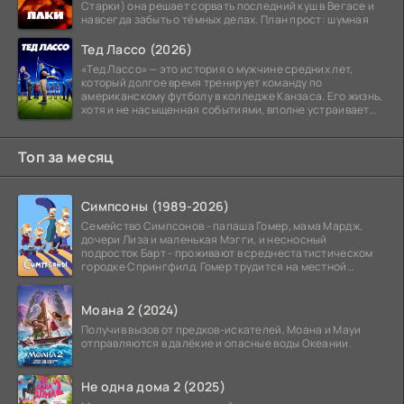
Старки) она решает сорвать последний куш в Вегасе и
навсегда забыть о тёмных делах. План прост: шумная
Тед Лассо (2026)
«Тед Лассо» — это история о мужчине средних лет,
который долгое время тренирует команду по
американскому футболу в колледже Канзаса. Его жизнь,
хотя и не насыщенная событиями, вполне устраивает
его:
Топ за месяц
Симпсоны (1989-2026)
Семейство Симпсонов - папаша Гомер, мама Мардж,
дочери Лиза и маленькая Мэгги, и несносный
подросток Барт - проживают в среднестатистическом
городке Спрингфилд. Гомер трудится на местной
атомной
Моана 2 (2024)
Получив вызов от предков-искателей, Моана и Мауи
отправляются в далёкие и опасные воды Океании.
Не одна дома 2 (2025)