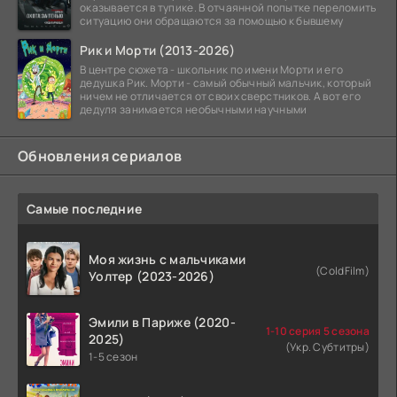
оказывается в тупике. В отчаянной попытке переломить
ситуацию они обращаются за помощью к бывшему
Рик и Морти (2013-2026)
В центре сюжета - школьник по имени Морти и его
дедушка Рик. Морти - самый обычный мальчик, который
ничем не отличается от своих сверстников. А вот его
дедуля занимается необычными научными
Обновления сериалов
Самые последние
Моя жизнь с мальчиками
(ColdFilm)
Уолтер (2023-2026)
Эмили в Париже (2020-
1-10 серия 5 сезона
2025)
(Укр. Субтитры)
1-5 сезон