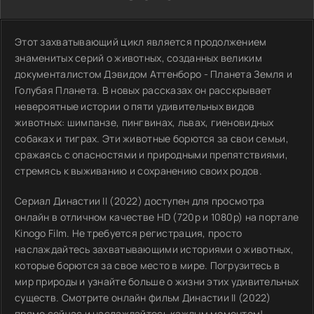
Этот захватывающий цикл является продолжением
знаменитых серий о животных, созданных великим
документалистом Дэвидом Аттенборо - Планета Земля и
Голубая Планета. В новых рассказах он расскрывает
невероятные истории о пяти удивительных видов
животных: шимпанзе, пингвинах, львах, гиеновидных
собаках и тиграх. Эти животные борются за свои семьи,
сражаясь с опасностями и природными препятствиями,
стремясь к выживанию и сохранению своих родов.
Сериал Династии II (2022) доступен для просмотра
онлайн в отличном качестве HD (720p и 1080p) на портале
Kinogo Film. Не требуется регистрация, просто
наслаждайтесь захватывающими историями о животных,
которые борются за свое место в мире. Погрузитесь в
мир природы и узнайте больше о жизни этих удивительных
существ. Смотрите онлайн фильм Династии II (2022)
прямо сейчас и наслаждайтесь каждым моментом!