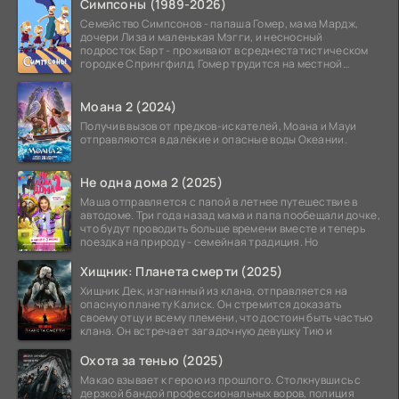
Симпсоны (1989-2026)
Семейство Симпсонов - папаша Гомер, мама Мардж,
дочери Лиза и маленькая Мэгги, и несносный
подросток Барт - проживают в среднестатистическом
городке Спрингфилд. Гомер трудится на местной
атомной
Моана 2 (2024)
Получив вызов от предков-искателей, Моана и Мауи
отправляются в далёкие и опасные воды Океании.
Не одна дома 2 (2025)
Маша отправляется с папой в летнее путешествие в
автодоме. Три года назад мама и папа пообещали дочке,
что будут проводить больше времени вместе и теперь
поездка на природу - семейная традиция. Но
Хищник: Планета смерти (2025)
Хищник Дек, изгнанный из клана, отправляется на
опасную планету Калиск. Он стремится доказать
своему отцу и всему племени, что достоин быть частью
клана. Он встречает загадочную девушку Тию и
Охота за тенью (2025)
Макао взывает к герою из прошлого. Столкнувшись с
дерзкой бандой профессиональных воров, полиция