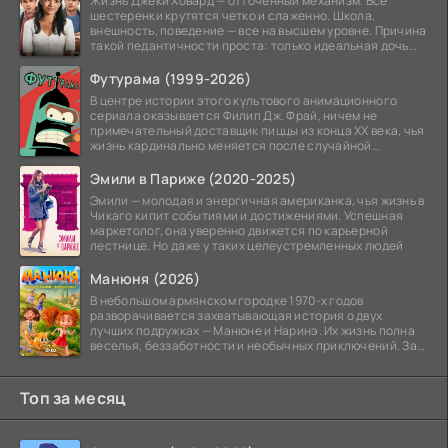
Жизнь Джеки Ховард — отточенный механизм. Все
шестеренки крутятся четко и слаженно. Школа,
внешность, поведение — все на высшем уровне. Причина
такой педантичности проста: только идеальная дочь
может
Футурама (1999-2026)
В центре истории этого культового анимационного
сериала оказывается Филип Дж. Фрай, ничем не
примечательный доставщик пиццы из конца XX века, чья
жизнь кардинально меняется после случайной
заморозки
Эмили в Париже (2020-2025)
Эмили — молодая и энергичная американка, чья жизнь в
Чикаго кипит событиями и достижениями. Успешная
маркетолог, она уверенно движется по карьерной
лестнице. Но даже у таких целеустремленных людей
Манюня (2026)
В небольшом армянском городке 1970-х годов
разворачивается захватывающая история о двух
лучших подружках — Манюне и Наринэ. Их жизнь полна
веселья, беззаботности и необычных приключений. За
девочками
Топ за месяц