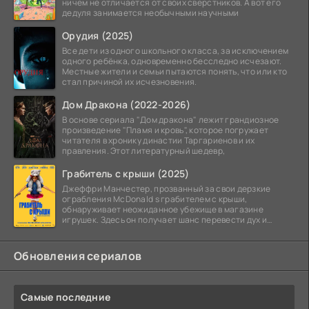
ничем не отличается от своих сверстников. А вот его
дедуля занимается необычными научными
Орудия (2025)
Все дети из одного школьного класса, за исключением
одного ребёнка, одновременно бесследно исчезают.
Местные жители и семьи пытаются понять, что или кто
стал причиной их исчезновения.
Дом Дракона (2022-2026)
В основе сериала "Дом дракона" лежит грандиозное
произведение "Пламя и кровь", которое погружает
читателя в хронику династии Таргариенов и их
правления. Этот литературный шедевр,
Грабитель с крыши (2025)
Джеффри Манчестер, прозванный за свои дерзкие
ограбления McDonald s грабителем с крыши,
обнаруживает неожиданное убежище в магазине
игрушек. Здесь он получает шанс перевести дух и
залечь на дно. Но
Обновления сериалов
Самые последние