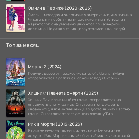
заморозки
Эмили в Париже (2020-2025)
Эмили — молодая и энергичная американка, чья жизнь в
Чикаго кипит событиями и достижениями. Успешная
маркетолог, она уверенно движется по карьерной
лестнице. Но даже у таких целеустремленных людей
Топ за месяц
Моана 2 (2024)
Получив вызов от предков-искателей, Моана и Мауи
отправляются в далёкие и опасные воды Океании.
Хищник: Планета смерти (2025)
Хищник Дек, изгнанный из клана, отправляется на
опасную планету Калиск. Он стремится доказать
своему отцу и всему племени, что достоин быть частью
клана. Он встречает загадочную девушку Тию и
Рик и Морти (2013-2026)
В центре сюжета - школьник по имени Морти и его
дедушка Рик. Морти - самый обычный мальчик, который