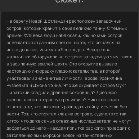
На берегу Новой Шотландии расположен загадочный
остров, который хранит в себе великую тайну. С темных
времен XVIII века люди наблюдали, как ночами остров
освещается странным светом, но те, кто решался на
исследование, исчезали бесследно. Вскоре два
мальчишки обнаружили на острове загадочную яму - вход
в засыпанную землей шахту. Это открытие вызвало
настоящую лихорадку кладоискательства, в которой
участвовали знаменитые личности, вроде Франклина
Рузвельта и Джона Уэйна. Что же скрывает остров Оук?
Пиратский клад или древние сокровища? Древнюю
крепость или потерянную реликвию? Никто не знает
ответа, а те, кто пытались разгадать тайну, исчезли без
вести. Тот, кто спрятал клад на острове, сделал это так
хитро, что даже самые отважные исследователи не могут
добраться до него - каждая попытка раскопок приводит к
затоплению ямы морской водой из таинственных