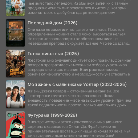
чьё имя стало легендой. Из обычной выпечки с тайным
предназначением он превратился в хитреца, который
изменил свою судьбу благодаря неожиданному
Последний дом (2026)
Они даже не заметили, когда это началось. Просто в
определенный момент стало ясно: выбраться нельзя.
Четверо человек заперты в собственном жилище.
Неведомая преграда окружает здание. Что ее создало
—
Гонка животных (2026)
Жестокий мир будущего диктует свои правила. Обычная
лотерея превратилась в механизм отбора участников
запредельного состязания. Выигрышные номера
означают не богатство, а необходимость участвовать в
Моя жизнь с мальчиками Уолтер (2023-2026)
Жизнь Джеки Ховард — отточенный механизм. Все
шестеренки крутятся четко и слаженно. Школа,
внешность, поведение — все на высшем уровне. Причина
такой педантичности проста: только идеальная дочь
может
Футурама (1999-2026)
В центре истории этого культового анимационного
сериала оказывается Филип Дж. Фрай, ничем не
примечательный доставщик пиццы из конца XX века, чья
жизнь кардинально меняется после случайной