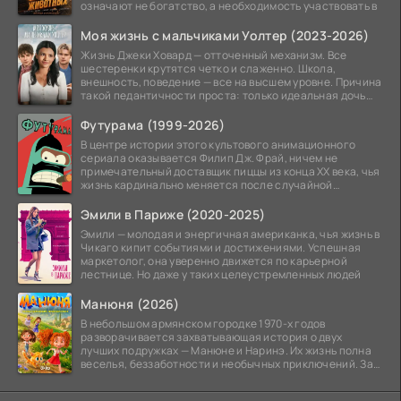
означают не богатство, а необходимость участвовать в
Моя жизнь с мальчиками Уолтер (2023-2026)
Жизнь Джеки Ховард — отточенный механизм. Все
шестеренки крутятся четко и слаженно. Школа,
внешность, поведение — все на высшем уровне. Причина
такой педантичности проста: только идеальная дочь
может
Футурама (1999-2026)
В центре истории этого культового анимационного
сериала оказывается Филип Дж. Фрай, ничем не
примечательный доставщик пиццы из конца XX века, чья
жизнь кардинально меняется после случайной
заморозки
Эмили в Париже (2020-2025)
Эмили — молодая и энергичная американка, чья жизнь в
Чикаго кипит событиями и достижениями. Успешная
маркетолог, она уверенно движется по карьерной
лестнице. Но даже у таких целеустремленных людей
Манюня (2026)
В небольшом армянском городке 1970-х годов
разворачивается захватывающая история о двух
лучших подружках — Манюне и Наринэ. Их жизнь полна
веселья, беззаботности и необычных приключений. За
девочками