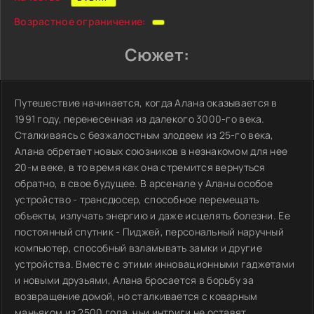
Возрастное ограничение:
Сюжет:
Путешествие начинается, когда Алана оказывается в
1991 году, перенесенная из далекого 3000-го века.
Сталкиваясь с безжалостным злодеем из 25-го века,
Алана обретает новых союзников в незнакомом для нее
20-м веке, в то время как она стремится вернуться
обратно, в свое будущее. В арсенале у Аланы особое
устройство - трансдюсер, способное перемещать
объекты, излучать энергию и даже исцелять болезни. Ее
постоянный спутник - Пиджей, персональный наручный
компьютер, способный взламывать замки и другие
устройства. Вместе с этими инновационными гаджетами
и новыми друзьями, Алана бросается в борьбу за
возвращение домой, но сталкивается с коварным
маньяком из 2500 года, чьи интриги не оставят