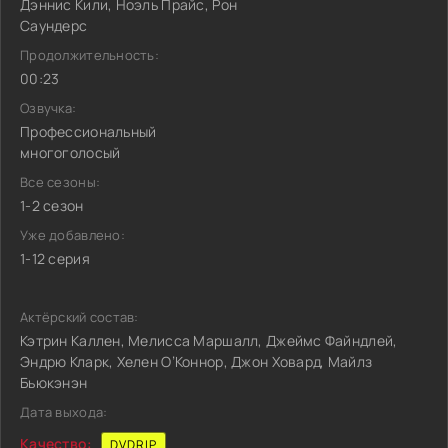
Дэннис Кили, Ноэль Прайс, Рон
Саундерс
Продолжительность:
00:23
Озвучка:
Профессиональный
многоголосый
Все сезоны:
1-2 сезон
Уже добавлено:
1-12 серия
Актёрский состав:
Кэтрин Каллен, Мелисса Маршалл, Джеймс Файндлей,
Эндрю Кларк, Хелен О’Коннор, Джон Ховард, Майлз
Бьюкэнэн
Дата выхода:
Качество:
DVDRIP