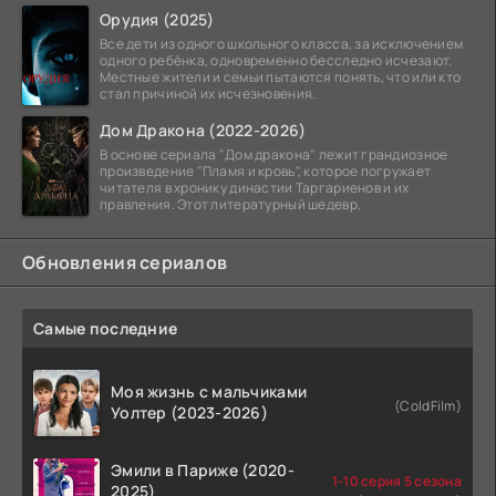
Орудия (2025)
Все дети из одного школьного класса, за исключением
одного ребёнка, одновременно бесследно исчезают.
Местные жители и семьи пытаются понять, что или кто
стал причиной их исчезновения.
Дом Дракона (2022-2026)
В основе сериала "Дом дракона" лежит грандиозное
произведение "Пламя и кровь", которое погружает
читателя в хронику династии Таргариенов и их
правления. Этот литературный шедевр,
Обновления сериалов
Самые последние
Моя жизнь с мальчиками
(ColdFilm)
Уолтер (2023-2026)
Эмили в Париже (2020-
1-10 серия 5 сезона
2025)