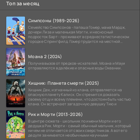
Топ за месяц
Симпсоны (1989-2026)
Семейство Симпсонов - папаша Гомер, мама Мардж,
дочери Лиза и маленькая Мэгги, и несносный
подросток Барт - проживают в среднестатистическом
городке Спрингфилд. Гомер трудится на местной
атомной
Моана 2 (2024)
Получив вызов от предков-искателей, Моана и Мауи
отправляются в далёкие и опасные воды Океании.
Хищник: Планета смерти (2025)
Хищник Дек, изгнанный из клана, отправляется на
опасную планету Калиск. Он стремится доказать
своему отцу и всему племени, что достоин быть частью
клана. Он встречает загадочную девушку Тию и
Рик и Морти (2013-2026)
В центре сюжета - школьник по имени Морти и его
дедушка Рик. Морти - самый обычный мальчик, который
ничем не отличается от своих сверстников. А вот его
дедуля занимается необычными научными